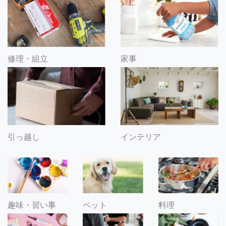
修理・組立
家事
引っ越し
インテリア
趣味・習い事
ペット
料理