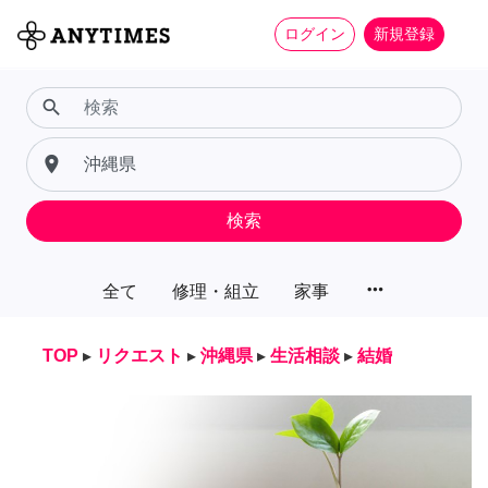
ログイン
新規登録
search
place
検索
more_horiz
全て
修理・組立
家事
TOP
▸
リクエスト
▸
沖縄県
▸
生活相談
▸
結婚