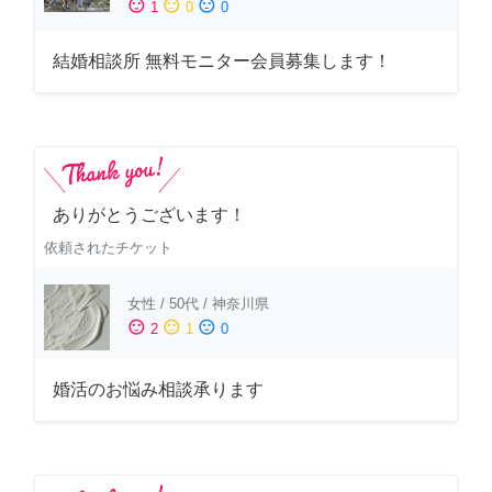
sentiment_satisfied
sentiment_neutral
sentiment_dissatisfied
1
0
0
結婚相談所 無料モニター会員募集します！
ありがとうございます！
依頼されたチケット
女性
/
50代
/
神奈川県
sentiment_satisfied
sentiment_neutral
sentiment_dissatisfied
2
1
0
婚活のお悩み相談承ります