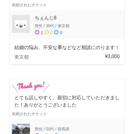
依頼されたチケット
ちぇんじ8
男性
/
30代
/
東京都
sentiment_satisfied
sentiment_neutral
sentiment_dissatisfied
1
0
0
結婚の悩み、不安な事などなど相談にのります！
¥3,000
東京都
とても話しやすく、親切に対応していただきまし
た！ありがとうございました
依頼されたチケット
男性
/
50代
/
群馬県