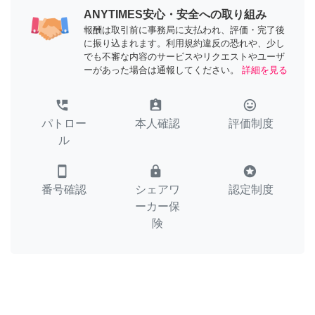
ANYTIMES安心・安全への取り組み
報酬は取引前に事務局に支払われ、評価・完了後
に振り込まれます。利用規約違反の恐れや、少し
でも不審な内容のサービスやリクエストやユーザ
ーがあった場合は通報してください。
詳細を見る
perm_phone_msg
assignment_ind
tag_faces
パトロー
本人確認
評価制度
ル
smartphone
lock
stars
番号確認
シェアワ
認定制度
ーカー保
険