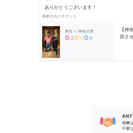
ありがとうございます！
依頼されたチケット
【神
男性
/
/
神奈川県
習さ
sentiment_satisfied
sentiment_neutral
sentiment_dissatisfied
2
0
0
AN
報酬
不審