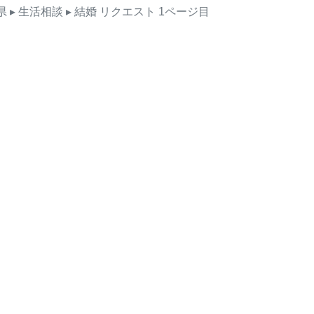
県
▸ 生活相談
▸ 結婚
リクエスト
1ページ目