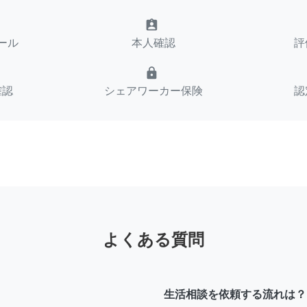
assignment_ind
ール
本人確認
評
lock
確認
シェアワーカー保険
認
よくある質問
生活相談を依頼する流れは？