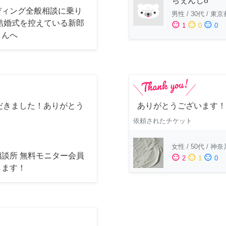
ちぇんじ8
ディング全般相談に乗り
男性
/
30代
/
東京
 結婚式を控えている新郎
sentiment_satisfied
sentiment_neutral
sentiment_dissatisfied
1
0
0
さんへ
だきました！ありがとう
ありがとうございます！
依頼されたチケット
女性
/
50代
/
神奈
相談所 無料モニター会員
sentiment_satisfied
sentiment_neutral
sentiment_dissatisfied
2
1
0
します！