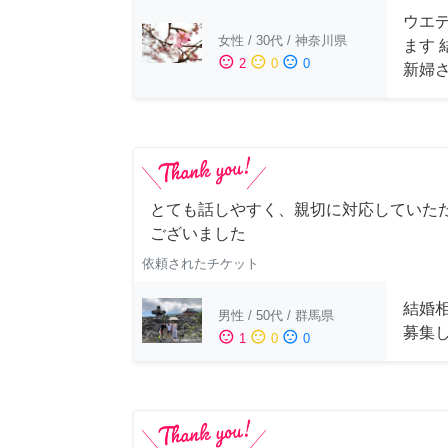
ウエ
女性
/
30代
/
神奈川県
ます
sentiment_satisfied
sentiment_neutral
sentiment_dissatisfied
2
0
0
新婦
とても話しやすく、親切に対応していた
ございました
依頼されたチケット
結婚
男性
/
50代
/
群馬県
募集
sentiment_satisfied
sentiment_neutral
sentiment_dissatisfied
1
0
0