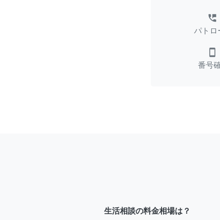
perm_phone_msg
パトロ
smartphone
番号
生活相談の料金相場は？