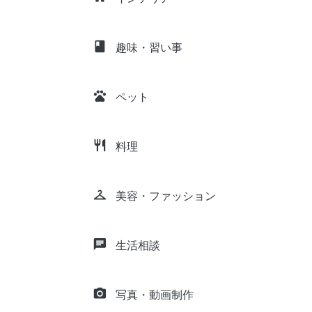
class
趣味・習い事
pets
ペット
restaurant
料理
checkroom
美容・ファッション
chat
生活相談
camera_alt
写真・動画制作