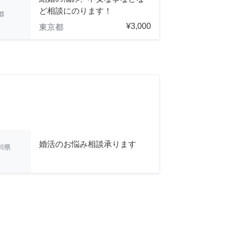
ど相談にのります！
都
¥3,000
東京都
婚活のお悩み相談承ります
川県