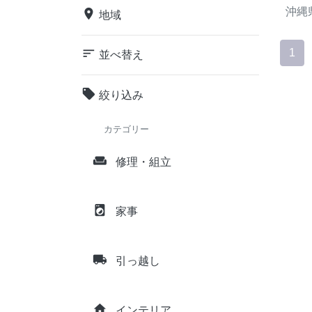
沖縄
place
地域
sort
1
並べ替え
local_offer
絞り込み
カテゴリー
weekend
修理・組立
local_laundry_service
家事
local_shipping
引っ越し
home
インテリア