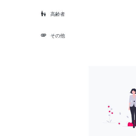
escalator_warning
高齢者
attachment
その他