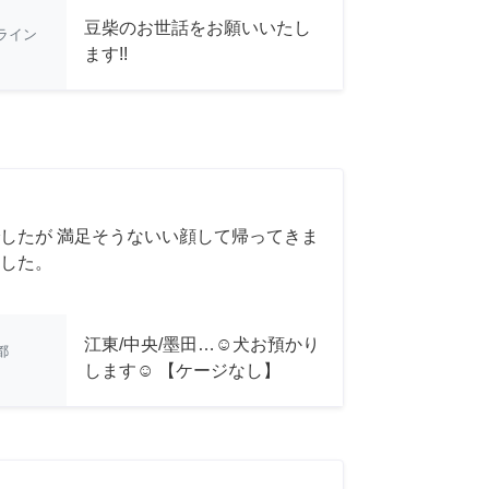
豆柴のお世話をお願いいたし
ライン
ます!!
したが 満足そうないい顔して帰ってきま
した。
江東/中央/墨田…☺︎犬お預かり
都
します☺︎ 【ケージなし】