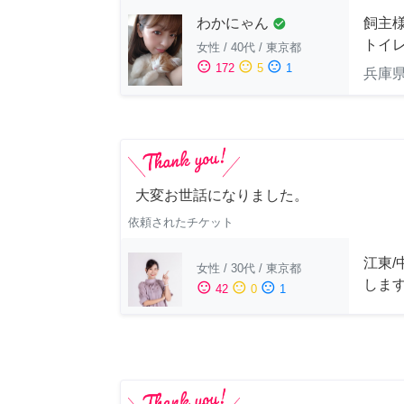
わかにゃん
飼主
check_circle
トイ
女性
/
40代
/
東京都
sentiment_satisfied
sentiment_neutral
sentiment_dissatisfied
172
5
1
兵庫
大変お世話になりました。
依頼されたチケット
江東/
女性
/
30代
/
東京都
します
sentiment_satisfied
sentiment_neutral
sentiment_dissatisfied
42
0
1