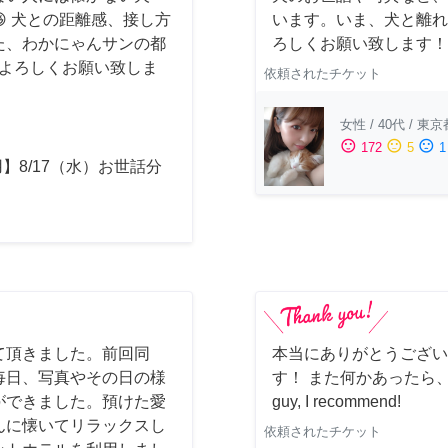
 犬との距離感、接し方
います。いま、犬と離れ
た、わかにゃんサンの都
ろしくお願い致します！🙇‍
時はよろしくお願い致しま
依頼されたチケット
女性
/
40代
/
東京
sentiment_satisfied
sentiment_neutral
sentiment_dissatisfied
172
5
1
】8/17（水）お世話分
て頂きました。前回同
本当にありがとうござい
毎日、写真やその日の様
す！ また何かあったら、ぜ
ができました。預けた愛
guy, I recommend!
んに懐いてリラックスし
依頼されたチケット