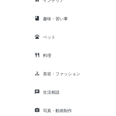
インテリア
class
趣味・習い事
pets
ペット
restaurant
料理
checkroom
美容・ファッション
chat
生活相談
camera_alt
写真・動画制作