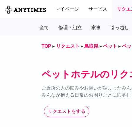
マイページ
サービス
リクエ
全て
修理・組立
家事
引っ越し
TOP
▸
リクエスト
▸
鳥取県
▸
ペット
▸
ペッ
ペットホテルのリク
ご近所の人の悩みやお願いが詰まったみん
みんなが抱える日常のお困りごとに応募し
リクエストをする