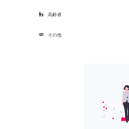
escalator_warning
高齢者
attachment
その他