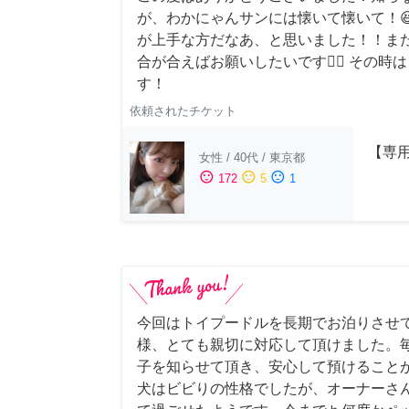
が、わかにゃんサンには懐いて懐いて！
が上手な方だなあ、と思いました！！ま
合が合えばお願いしたいです🙇‍♂️ その
す！
依頼されたチケット
【専用
女性
/
40代
/
東京都
sentiment_satisfied
sentiment_neutral
sentiment_dissatisfied
172
5
1
今回はトイプードルを長期でお泊りさせ
様、とても親切に対応して頂けました。
子を知らせて頂き、安心して預けること
犬はビビりの性格でしたが、オーナーさ