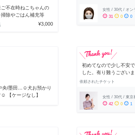
様ご不在時ねこちゃんの
女性
/
30代
/
オン
レ掃除やごはん補充等
sentiment_satisfied
sentiment_neutral
sentiment_dissatisfied
31
0
0
¥3,000
県
初めてなので少し不安で
した。有り難うございま
依頼されたチケット
中央/墨田…☺︎犬お預かり
☺︎ 【ケージなし】
女性
/
30代
/
東京
sentiment_satisfied
sentiment_neutral
sentiment_dissatisfied
42
0
1