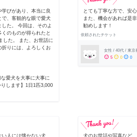
や学びがあり、本当に良
とても丁寧な方で、安心
とで、客観的な眼で愛犬
また、機会があれば是非
した。 今回は、そのよ
勧めします！
多くのものが得られたと
依頼されたチケット
ました。 また、お世話に
の折りには、よろしくお
女性
/
40代
/
東京
sentiment_satisfied
sentiment_neutral
sentiment_dissatisfied
5
0
0
切な愛犬を大事に大事に
りします】1日1匹3,000
ない人には懐かない犬
犬のお世話や写真など、