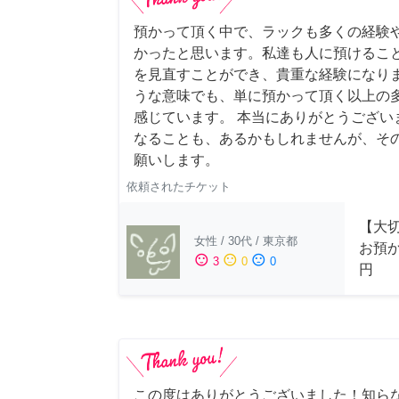
預かって頂く中で、ラックも多くの経験
かったと思います。私達も人に預けるこ
を見直すことができ、貴重な経験になりま
うな意味でも、単に預かって頂く以上の
感じています。 本当にありがとうござい
なることも、あるかもしれませんが、そ
願いします。
依頼されたチケット
【大
女性
/
30代
/
東京都
お預か
sentiment_satisfied
sentiment_neutral
sentiment_dissatisfied
3
0
0
円
この度はありがとうございました！知ら