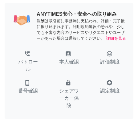
ANYTIMES安心・安全への取り組み
報酬は取引前に事務局に支払われ、評価・完了後
に振り込まれます。利用規約違反の恐れや、少し
でも不審な内容のサービスやリクエストやユーザ
ーがあった場合は通報してください。
詳細を見る
perm_phone_msg
assignment_ind
tag_faces
パトロー
本人確認
評価制度
ル
smartphone
lock
stars
番号確認
シェアワ
認定制度
ーカー保
険