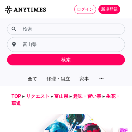
ログイン
新規登録
search
place
検索
more_horiz
全て
修理・組立
家事
TOP
▸
リクエスト
▸
富山県
▸
趣味・習い事
▸
生花・
華道