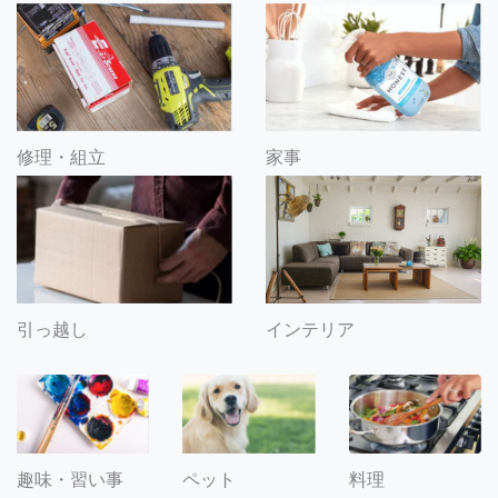
修理・組立
家事
引っ越し
インテリア
趣味・習い事
ペット
料理