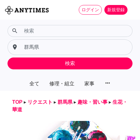
ログイン
新規登録
search
place
検索
more_horiz
全て
修理・組立
家事
TOP
▸
リクエスト
▸
群馬県
▸
趣味・習い事
▸
生花・
華道