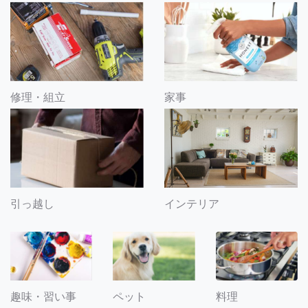
修理・組立
家事
引っ越し
インテリア
趣味・習い事
ペット
料理