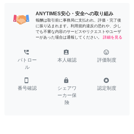
ANYTIMES安心・安全への取り組み
報酬は取引前に事務局に支払われ、評価・完了後
に振り込まれます。利用規約違反の恐れや、少し
でも不審な内容のサービスやリクエストやユーザ
ーがあった場合は通報してください。
詳細を見る
perm_phone_msg
assignment_ind
tag_faces
パトロー
本人確認
評価制度
ル
smartphone
lock
stars
番号確認
シェアワ
認定制度
ーカー保
険