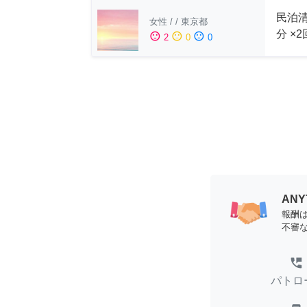
民泊清
女性
/
/
東京都
分 ×
sentiment_satisfied
sentiment_neutral
sentiment_dissatisfied
2
0
0
AN
報酬
不審
perm_phone_msg
パトロ