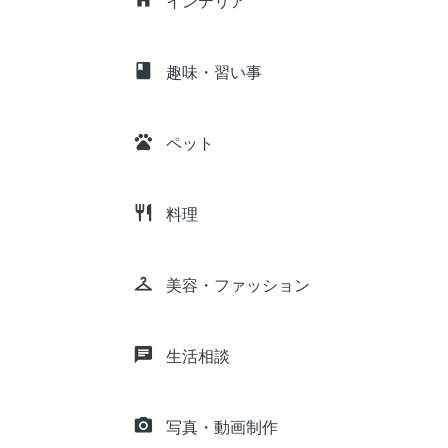
インテリア
class
趣味・習い事
pets
ペット
restaurant
料理
checkroom
美容・ファッション
chat
生活相談
camera_alt
写真・動画制作