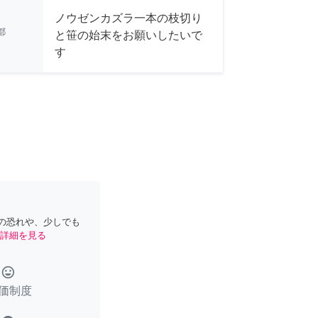
ノウゼンカズラ一本の枝切り
都
と笹の始末をお願いしたいで
す
の恐れや、少しでも
詳細を見る
tag_faces
価制度