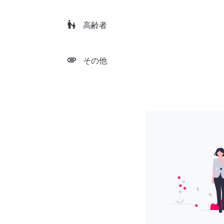
escalator_warning
高齢者
attachment
その他