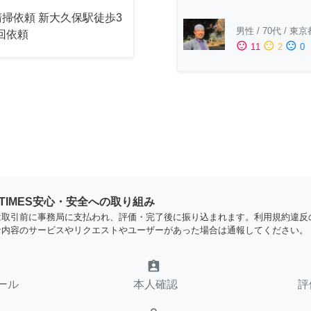
掃依頼 新大久保駅徒歩3
男性
/
70代
/
東京
2回依頼
sentiment_satisfied
sentiment_neutral
sentiment_dissatisfied
11
2
0
YTIMES安心・安全への取り組み
は取引前に事務局に支払われ、評価・完了後に振り込まれます。利用規約違反
な内容のサービスやリクエストやユーザーがあった場合は通報してください。
assignment_ind
ール
本人確認
評