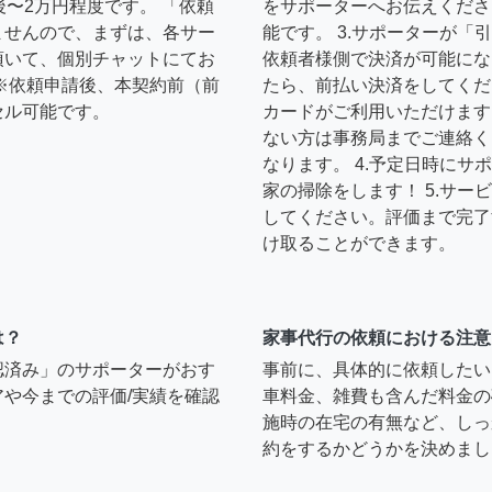
後〜2万円程度です。 「依頼
をサポーターへお伝えくださ
ませんので、まずは、各サー
能です。 3.サポーターが
頂いて、個別チャットにてお
依頼者様側で決済が可能にな
※依頼申請後、本契約前（前
たら、前払い決済をしてくだ
セル可能です。
カードがご利用いただけます
ない方は事務局までご連絡く
なります。 4.予定日時に
家の掃除をします！ 5.サ
してください。評価まで完了
け取ることができます。
は？
家事代行の依頼における注意
認済み」のサポーターがおす
事前に、具体的に依頼したい
や今までの評価/実績を確認
車料金、雑費も含んだ料金の
施時の在宅の有無など、しっ
約をするかどうかを決めまし