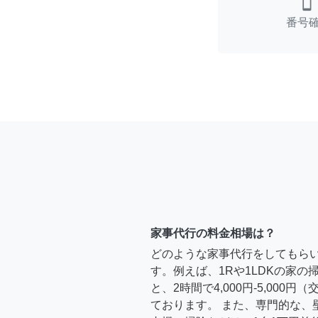
smartphone
番号
家事代行の料金相場は？
どのような家事代行をしてもら
す。例えば、1Rや1LDKの家
と、2時間で4,000円-5,000
ております。 また、専門的な、