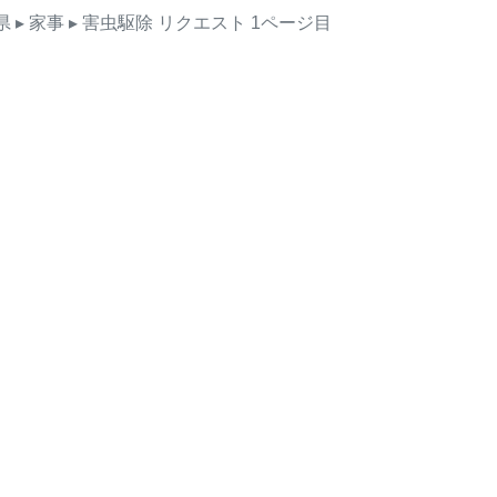
県
▸ 家事
▸ 害虫駆除
リクエスト
1ページ目