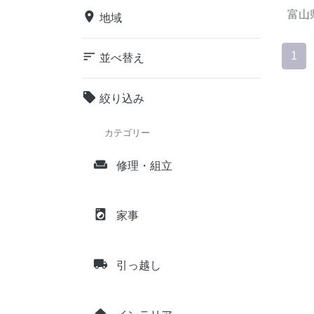
富山
place
地域
sort
1
並べ替え
local_offer
絞り込み
カテゴリー
weekend
修理・組立
local_laundry_service
家事
local_shipping
引っ越し
home