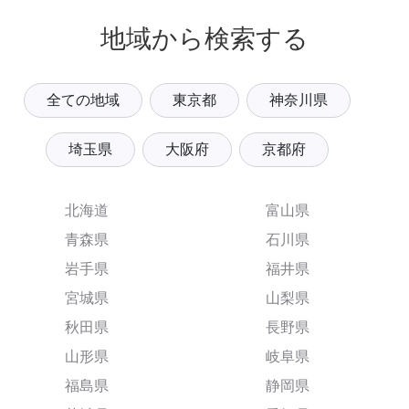
地域から検索する
全ての地域
東京都
神奈川県
埼玉県
大阪府
京都府
北海道
富山県
青森県
石川県
岩手県
福井県
宮城県
山梨県
秋田県
長野県
山形県
岐阜県
福島県
静岡県