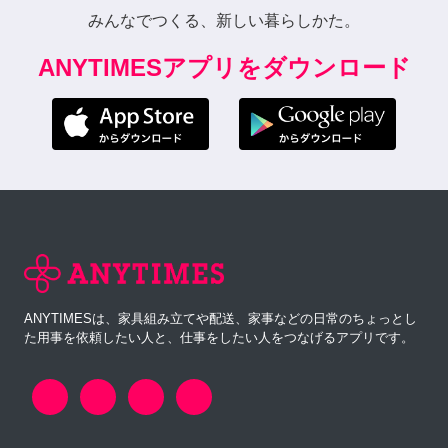
みんなでつくる、新しい暮らしかた。
ANYTIMESアプリをダウンロード
ANYTIMESは、家具組み立てや配送、家事などの日常のちょっとし
た用事を依頼したい人と、仕事をしたい人をつなげるアプリです。