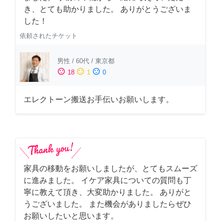
き、とても助かりました。 ありがとうございま
した！
依頼されたチケット
男性
/
60代
/
東京都
sentiment_satisfied
sentiment_neutral
sentiment_dissatisfied
18
1
0
エレクトーン搬送お手伝いお願いします。
家具の移動をお願いしましたが、とてもスムーズ
に進みました。 イケア家具についての質問も丁
寧に教えて頂き、大変助かりました。 ありがと
うございました。 また機会がありましたらぜひ
お願いしたいと思います。