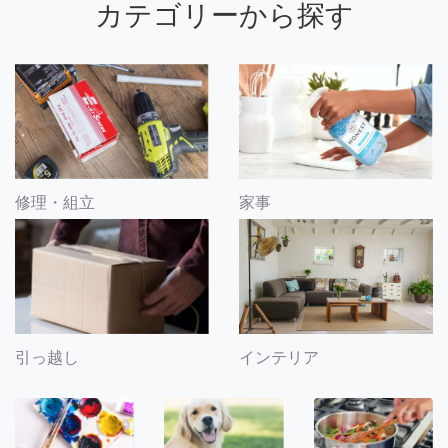
カテゴリーから探す
修理・組立
家事
引っ越し
インテリア