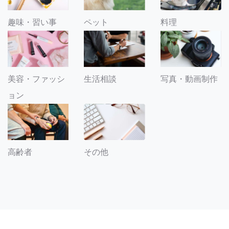
趣味・習い事
ペット
料理
美容・ファッシ
生活相談
写真・動画制作
ョン
その他
高齢者