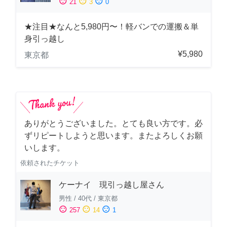
sentiment_satisfied
sentiment_neutral
sentiment_dissatisfied
21
3
0
★注目★なんと5,980円〜！軽バンでの運搬＆単
身引っ越し
¥5,980
東京都
ありがとうございました。とても良い方です。必
ずリピートしようと思います。またよろしくお願
いします。
依頼されたチケット
ケーナイ 現引っ越し屋さん
男性
/
40代
/
東京都
sentiment_satisfied
sentiment_neutral
sentiment_dissatisfied
257
14
1