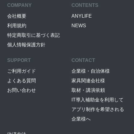
COMPANY
CONTENTS
会社概要
ANYLIFE
利用規約
NEWS
特定商取引に基づく表記
個人情報保護方針
SUPPORT
CONTACT
ご利用ガイド
企業様・自治体様
よくある質問
家具関連会社様
お問い合わせ
取材・講演依頼
IT導入補助金を利用して
アプリ制作を希望される
企業様へ