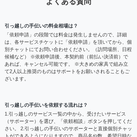
よくある質問
引っ越しの手伝いの料金相場は？
「依頼申請」の段階では料金は発生しませんので、詳細
は、各サービスチケットに「依頼申請」を頂いてから、個
別チャットにてお問い合わせください。（訪問場所、日程
候補など） ※依頼申請後、本契約前（前払い決済前）で
あれば、キャンセル可能です。 ※大きめの家具で組み立
て2人以上推奨のものはサポートをお願いされることもご
ざいます。
引っ越しの手伝いを依頼する流れは？
1.引っ越しのサービス一覧の中から、受けたいサービス
（サポーター）を選び、「依頼相談」ボタンを押してくだ
さい。 2.引っ越しの手伝いのサポーターと直接個別チャッ
トができるようになりますので、商品名や数、希望日時な