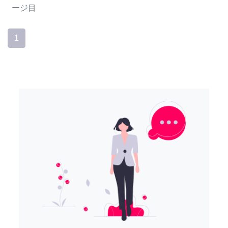
ージ目
1