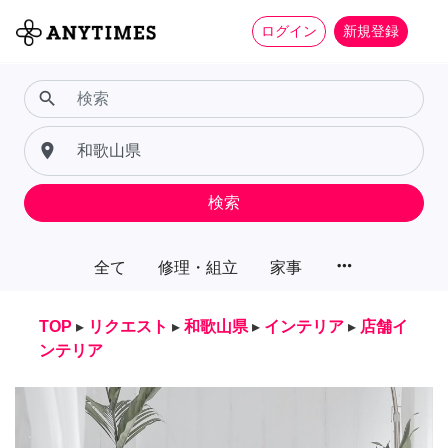
ログイン
新規登録
search
place
検索
more_horiz
全て
修理・組立
家事
TOP
▸
リクエスト
▸
和歌山県
▸
インテリア
▸
店舗イ
ンテリア