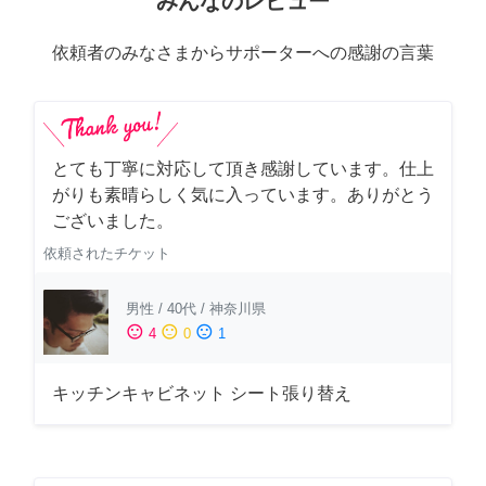
みんなのレビュー
依頼者のみなさまからサポーターへの感謝の言葉
とても丁寧に対応して頂き感謝しています。仕上
がりも素晴らしく気に入っています。ありがとう
ございました。
依頼されたチケット
男性
/
40代
/
神奈川県
sentiment_satisfied
sentiment_neutral
sentiment_dissatisfied
4
0
1
キッチンキャビネット シート張り替え