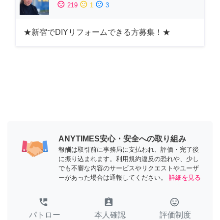
sentiment_satisfied
sentiment_neutral
sentiment_dissatisfied
219
1
3
★新宿でDIYリフォームできる方募集！★
ANYTIMES安心・安全への取り組み
報酬は取引前に事務局に支払われ、評価・完了後
に振り込まれます。利用規約違反の恐れや、少し
でも不審な内容のサービスやリクエストやユーザ
ーがあった場合は通報してください。
詳細を見る
perm_phone_msg
assignment_ind
tag_faces
パトロー
本人確認
評価制度