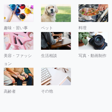
趣味・習い事
ペット
料理
美容・ファッシ
生活相談
写真・動画制作
ョン
その他
高齢者