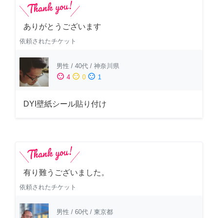
ありがとうございます
依頼されたチケット
男性
/
40代
/
神奈川県
sentiment_satisfied
sentiment_neutral
sentiment_dissatisfied
4
0
1
DYI壁紙シール貼り付け
有り難うございました。
依頼されたチケット
男性
/
60代
/
東京都