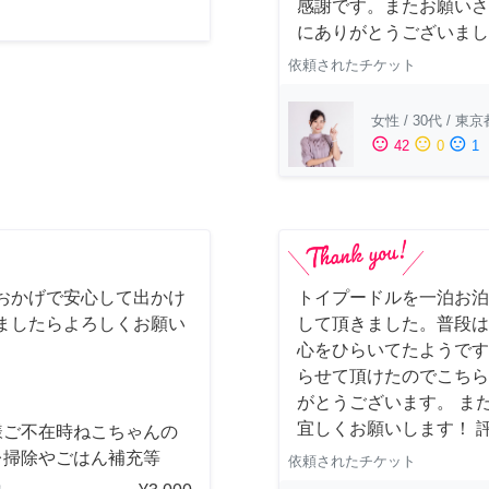
感謝です。またお願いさ
にありがとうございまし
依頼されたチケット
女性
/
30代
/
東京
sentiment_satisfied
sentiment_neutral
sentiment_dissatisfied
42
0
1
おかげで安心して出かけ
トイプードルを一泊お泊
ましたらよろしくお願い
して頂きました。普段は
心をひらいてたようです
らせて頂けたのでこちら
がとうございます。 ま
宜しくお願いします！ 
様ご不在時ねこちゃんの
レ掃除やごはん補充等
依頼されたチケット