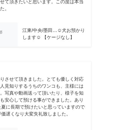
せて頂きたいと思います。この度は本当
た。
江東/中央/墨田…☺︎犬お預かり
都
します☺︎ 【ケージなし】
りさせて頂きました。とても優しく対応
人見知りするうちのワンコも、主様には
。写真や動画送って頂いたり、様子を知
も安心して預ける事ができました。あり
た夏に長期で預けたいと思っていますので
評価遅くなり大変失礼致しました。