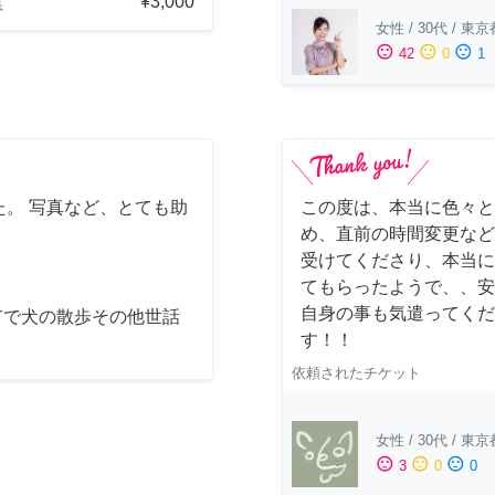
¥3,000
県
女性
/
30代
/
東京
sentiment_satisfied
sentiment_neutral
sentiment_dissatisfied
42
0
1
。 写真など、とても助
この度は、本当に色々と
め、直前の時間変更など
受けてくださり、本当に
てもらったようで、、安
自身の事も気遣ってくだ
市で犬の散歩その他世話
す！！
依頼されたチケット
女性
/
30代
/
東京
sentiment_satisfied
sentiment_neutral
sentiment_dissatisfied
3
0
0