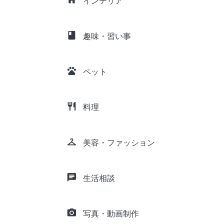
インテリア
class
趣味・習い事
pets
ペット
restaurant
料理
checkroom
美容・ファッション
chat
生活相談
camera_alt
写真・動画制作