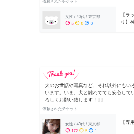
依頼されたチケット
【ラッ
女性
/
40代
/
東京都
り】
sentiment_satisfied
sentiment_neutral
sentiment_dissatisfied
5
0
0
犬のお世話や写真など、それ以外にもい
います。いま、犬と離れてても安心して
ろしくお願い致します！🙇‍♂️
依頼されたチケット
【専用
女性
/
40代
/
東京都
sentiment_satisfied
sentiment_neutral
sentiment_dissatisfied
172
5
1