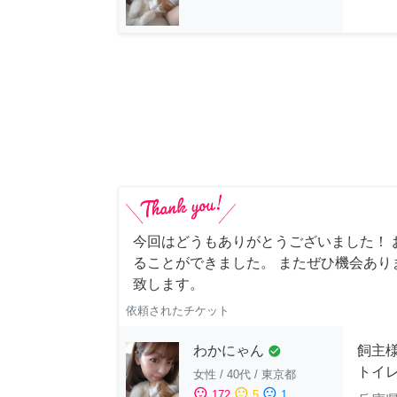
今回はどうもありがとうございました！ 
ることができました。 またぜひ機会あり
致します。
依頼されたチケット
わかにゃん
飼主
check_circle
トイ
女性
/
40代
/
東京都
sentiment_satisfied
sentiment_neutral
sentiment_dissatisfied
172
5
1