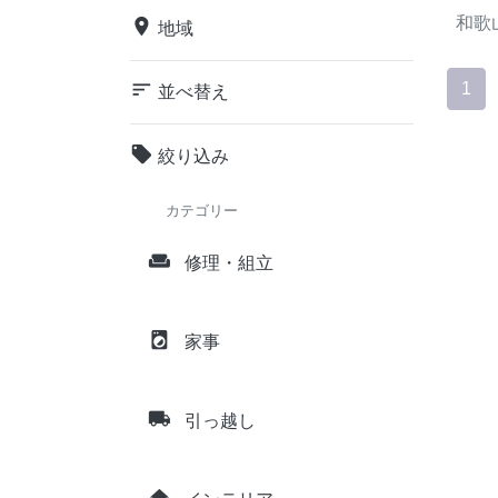
和歌
place
地域
sort
1
並べ替え
local_offer
絞り込み
カテゴリー
weekend
修理・組立
local_laundry_service
家事
local_shipping
引っ越し
home