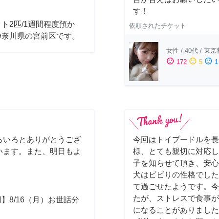
す！
ト2匹/1週間程度預か
依頼されたチケット
神奈川県の宮前区です。
女性
/
40代
/
東京
sentiment_satisfied
sentiment_neutral
sentiment_dissatisfied
172
5
1
ろいろとありがとうござ
今回はトイプードルを長
います。また、明日もよ
様、とても親切に対応し
子を知らせて頂き、安心
犬はビビりの性格でした
て過ごせたようです。今
たが、ストレスで食事が
】8/16（月）お世話分
になることがありました