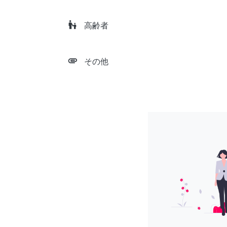
escalator_warning
高齢者
attachment
その他