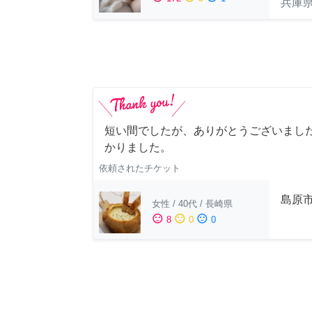
兵庫
短い間でしたが、ありがとうございました
かりました。
依頼されたチケット
島原
女性
/
40代
/
長崎県
sentiment_satisfied
sentiment_neutral
sentiment_dissatisfied
8
0
0