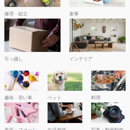
修理・組立
家事
引っ越し
インテリア
趣味・習い事
ペット
料理
美容・ファッシ
生活相談
写真・動画制作