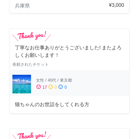
¥3,000
兵庫県
丁寧なお仕事ありがとうございました! またよろ
しくお願いします！
依頼されたチケット
女性
/
40代
/
東京都
sentiment_satisfied
sentiment_neutral
sentiment_dissatisfied
17
0
0
猫ちゃんのお世話をしてくれる方