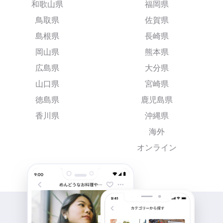
和歌山県
福岡県
鳥取県
佐賀県
島根県
長崎県
岡山県
熊本県
広島県
大分県
山口県
宮崎県
徳島県
鹿児島県
香川県
沖縄県
海外
オンライン