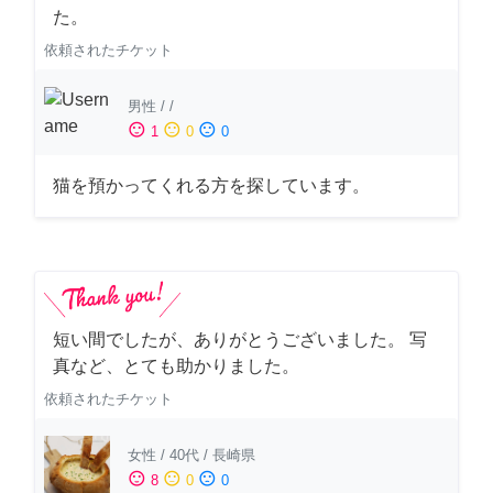
た。
依頼されたチケット
男性
/
/
sentiment_satisfied
sentiment_neutral
sentiment_dissatisfied
1
0
0
猫を預かってくれる方を探しています。
短い間でしたが、ありがとうございました。 写
真など、とても助かりました。
依頼されたチケット
女性
/
40代
/
長崎県
sentiment_satisfied
sentiment_neutral
sentiment_dissatisfied
8
0
0