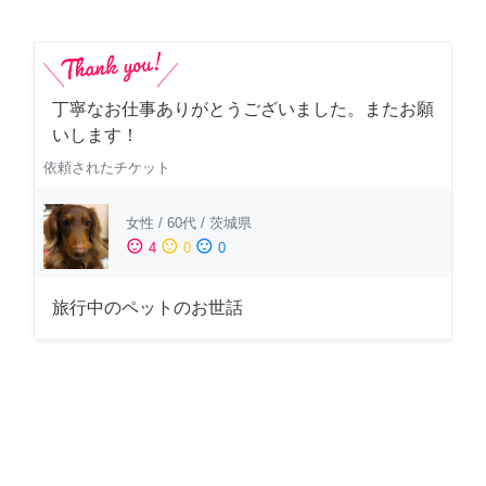
丁寧なお仕事ありがとうございました。またお願
いします！
依頼されたチケット
女性
/
60代
/
茨城県
sentiment_satisfied
sentiment_neutral
sentiment_dissatisfied
4
0
0
旅行中のペットのお世話