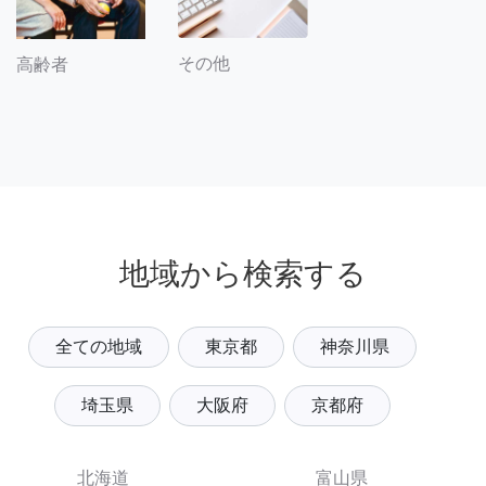
その他
高齢者
地域から検索する
全ての地域
東京都
神奈川県
埼玉県
大阪府
京都府
北海道
富山県