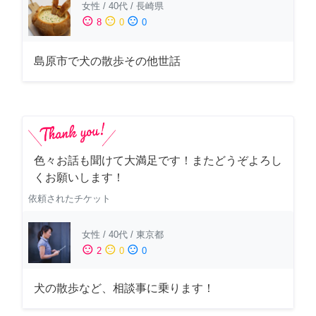
女性
/
40代
/
長崎県
sentiment_satisfied
sentiment_neutral
sentiment_dissatisfied
8
0
0
島原市で犬の散歩その他世話
色々お話も聞けて大満足です！またどうぞよろし
くお願いします！
依頼されたチケット
女性
/
40代
/
東京都
sentiment_satisfied
sentiment_neutral
sentiment_dissatisfied
2
0
0
犬の散歩など、相談事に乗ります！