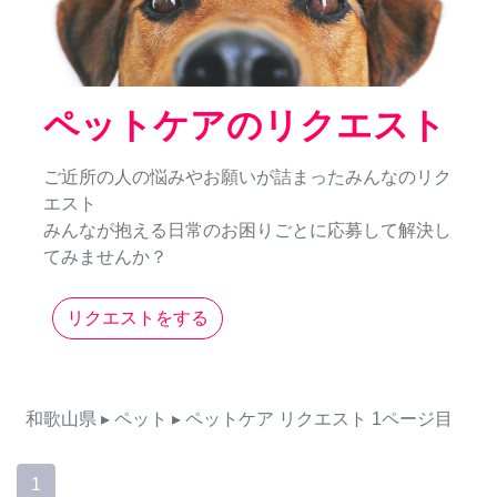
ペットケアのリクエスト
ご近所の人の悩みやお願いが詰まったみんなのリク
エスト
みんなが抱える日常のお困りごとに応募して解決し
てみませんか？
リクエストをする
和歌山県
▸ ペット
▸ ペットケア
リクエスト
1ページ目
1