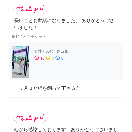
長いことお世話になりました。 ありがとうござ
いました！
依頼されたチケット
女性
/
30代
/
東京都
sentiment_satisfied
sentiment_neutral
sentiment_dissatisfied
18
0
0
二ヶ月ほど猫を飼って下さる方
心から感謝しております。ありがとうございまし