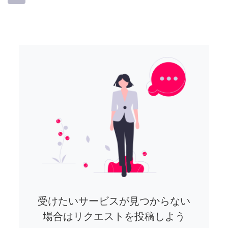
受けたいサービスが見つからない
場合はリクエストを投稿しよう