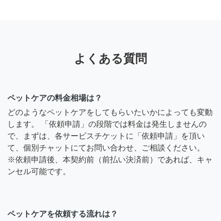
よくある質問
ペットケアの料金相場は？
どのようなペットケアをしてもらいたいかによっても変動
します。 「依頼申請」の段階では料金は発生しませんの
で、まずは、各サービスチケットに「依頼申請」を頂い
て、個別チャットにてお問い合わせ、ご相談ください。
※依頼申請後、本契約前（前払い決済前）であれば、キャ
ンセル可能です。
ペットケアを依頼する流れは？