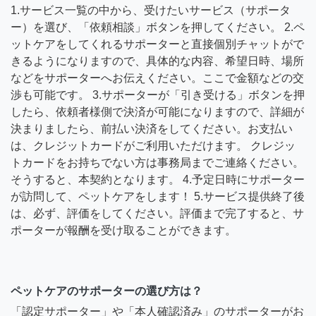
1.サービス一覧の中から、受けたいサービス（サポータ
ー）を選び、「依頼相談」ボタンを押してください。 2.ペ
ットケアをしてくれるサポーターと直接個別チャットがで
きるようになりますので、具体的な内容、希望日時、場所
などをサポーターへお伝えください。ここで金額などの交
渉も可能です。 3.サポーターが「引き受ける」ボタンを押
したら、依頼者様側で決済が可能になりますので、詳細が
決まりましたら、前払い決済をしてください。お支払い
は、クレジットカードがご利用いただけます。 クレジッ
トカードをお持ちでない方は事務局までご連絡ください。
そうすると、本契約となります。 4.予定日時にサポーター
が訪問して、ペットケアをします！ 5.サービス提供終了後
は、必ず、評価をしてください。評価まで完了すると、サ
ポーターが報酬を受け取ることができます。
ペットケアのサポーターの選び方は？
「認定サポーター」や「本人確認済み」のサポーターがお