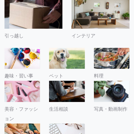
引っ越し
インテリア
趣味・習い事
ペット
料理
美容・ファッシ
生活相談
写真・動画制作
ョン