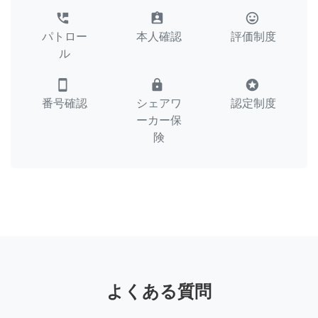
perm_phone_msg
assignment_ind
tag_faces
パトロー
本人確認
評価制度
ル
smartphone
lock
stars
番号確認
シェアワ
認定制度
ーカー保
険
よくある質問