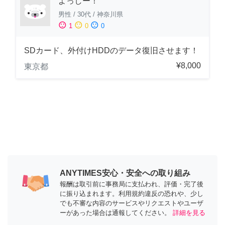
よっしー！
男性
/
30代
/
神奈川県
sentiment_satisfied
sentiment_neutral
sentiment_dissatisfied
1
0
0
SDカード、外付けHDDのデータ復旧させます！
¥8,000
東京都
ANYTIMES安心・安全への取り組み
報酬は取引前に事務局に支払われ、評価・完了後
に振り込まれます。利用規約違反の恐れや、少し
でも不審な内容のサービスやリクエストやユーザ
ーがあった場合は通報してください。
詳細を見る