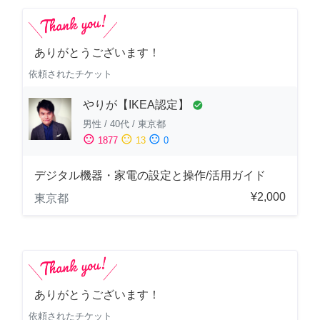
ありがとうございます！
依頼されたチケット
やりが【IKEA認定】
check_circle
男性
/
40代
/
東京都
sentiment_satisfied
sentiment_neutral
sentiment_dissatisfied
1877
13
0
デジタル機器・家電の設定と操作/活用ガイド
¥2,000
東京都
ありがとうございます！
依頼されたチケット