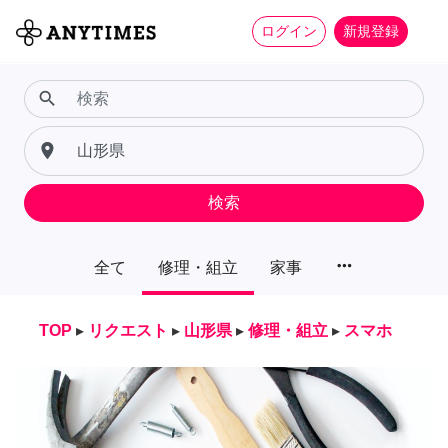
ログイン
新規登録
search
place
検索
more_horiz
全て
修理・組立
家事
TOP
▸
リクエスト
▸
山形県
▸
修理・組立
▸
スマホ