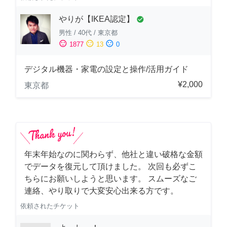
やりが【IKEA認定】
check_circle
男性
/
40代
/
東京都
sentiment_satisfied
sentiment_neutral
sentiment_dissatisfied
1877
13
0
デジタル機器・家電の設定と操作/活用ガイド
¥2,000
東京都
年末年始なのに関わらず、他社と違い破格な金額
でデータを復元して頂けました。 次回も必ずこ
ちらにお願いしようと思います。 スムーズなご
連絡、やり取りで大変安心出来る方です。
依頼されたチケット