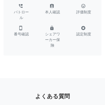
perm_phone_msg
assignment_ind
tag_faces
パトロー
本人確認
評価制度
ル
smartphone
lock
stars
番号確認
シェアワ
認定制度
ーカー保
険
よくある質問