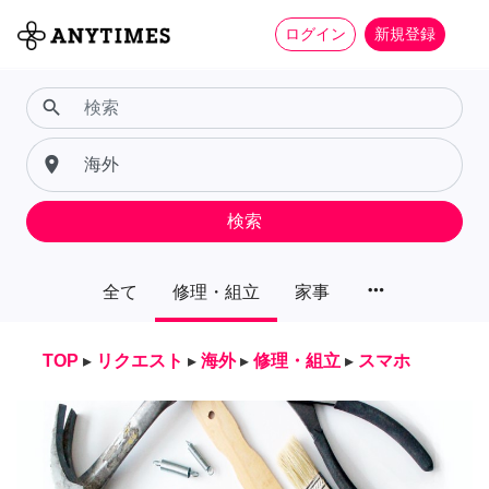
ログイン
新規登録
search
place
検索
more_horiz
全て
修理・組立
家事
TOP
▸
リクエスト
▸
海外
▸
修理・組立
▸
スマホ