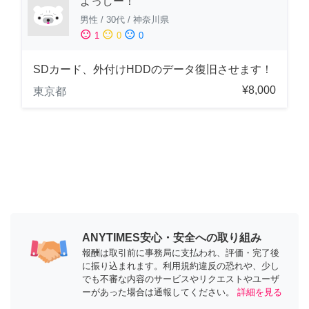
よっしー！
男性
/
30代
/
神奈川県
sentiment_satisfied
sentiment_neutral
sentiment_dissatisfied
1
0
0
SDカード、外付けHDDのデータ復旧させます！
¥8,000
東京都
ANYTIMES安心・安全への取り組み
報酬は取引前に事務局に支払われ、評価・完了後
に振り込まれます。利用規約違反の恐れや、少し
でも不審な内容のサービスやリクエストやユーザ
ーがあった場合は通報してください。
詳細を見る