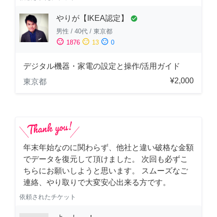
やりが【IKEA認定】
check_circle
男性
/
40代
/
東京都
sentiment_satisfied
sentiment_neutral
sentiment_dissatisfied
1876
13
0
デジタル機器・家電の設定と操作/活用ガイド
¥2,000
東京都
年末年始なのに関わらず、他社と違い破格な金額
でデータを復元して頂けました。 次回も必ずこ
ちらにお願いしようと思います。 スムーズなご
連絡、やり取りで大変安心出来る方です。
依頼されたチケット