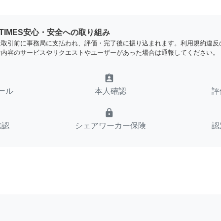
YTIMES安心・安全への取り組み
は取引前に事務局に支払われ、評価・完了後に振り込まれます。利用規約違反
な内容のサービスやリクエストやユーザーがあった場合は通報してください。
assignment_ind
ール
本人確認
評
lock
確認
シェアワーカー保険
認