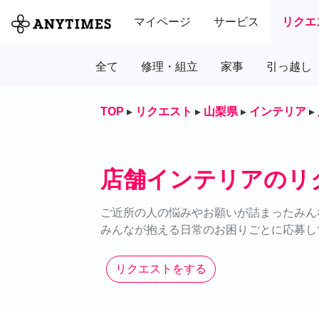
マイページ
サービス
リクエ
全て
修理・組立
家事
引っ越し
TOP
▸
リクエスト
▸
山梨県
▸
インテリア
▸
店舗インテリアのリ
ご近所の人の悩みやお願いが詰まったみん
みんなが抱える日常のお困りごとに応募し
リクエストをする