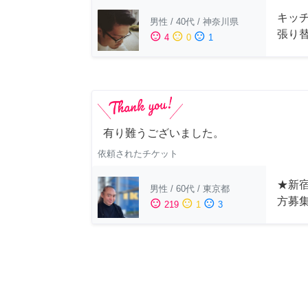
キッ
男性
/
40代
/
神奈川県
張り
sentiment_satisfied
sentiment_neutral
sentiment_dissatisfied
4
0
1
有り難うございました。
依頼されたチケット
★新宿
男性
/
60代
/
東京都
方募
sentiment_satisfied
sentiment_neutral
sentiment_dissatisfied
219
1
3