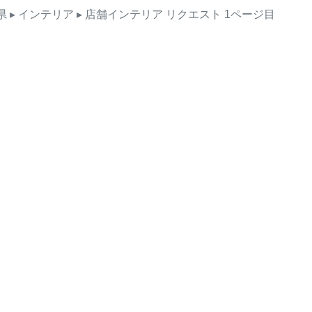
県
▸ インテリア
▸ 店舗インテリア
リクエスト
1ページ目