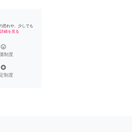
の恐れや、少しでも
詳細を見る
tag_faces
価制度
stars
定制度