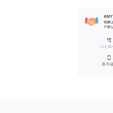
AN
報酬
不審
perm_phone_msg
パトロ
smartphone
番号