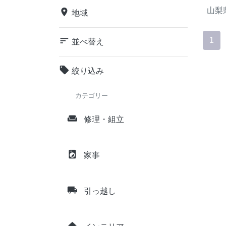
山梨
place
地域
sort
1
並べ替え
local_offer
絞り込み
カテゴリー
weekend
修理・組立
local_laundry_service
家事
local_shipping
引っ越し
home