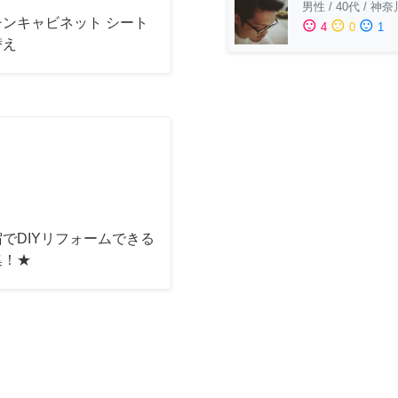
男性
/
40代
/
神奈
チンキャビネット シート
sentiment_satisfied
sentiment_neutral
sentiment_dissatisfied
4
0
1
替え
でDIYリフォームできる
集！★