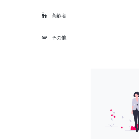
escalator_warning
高齢者
attachment
その他