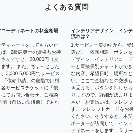
よくある質問
アコーディネートの料金相場
インテリアデザイン、インテ
流れは？
ーディネートをしてもらいた
1.サービス一覧の中から、
えば、2級建築士の資格もお持
選び、「依頼相談」ボタンを
んですと、20,000円（交
デザイン、インテリアコーデ
ます。 また、ちょっとした
ーと直接個別チャットができ
,000-5,000円でサービス
な内容、希望日時、場所など
 「依頼申請」の段階では料
い。ここで金額などの交渉も
、各サービスチケットに「依
き受ける」ボタンを押したら
トにてお問い合わせ、ご相談
りますので、詳細が決まりま
約前（前払い決済前）であれ
さい。お支払いは、クレジッ
す。 クレジットカードをお
ください。そうすると、本契
ポーターが訪問して、インテ
ディネートをします！ 5.