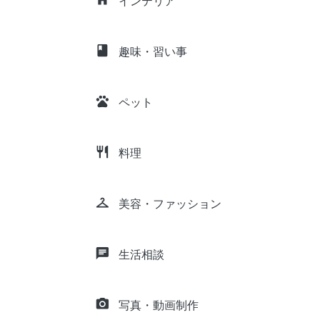
インテリア
class
趣味・習い事
pets
ペット
restaurant
料理
checkroom
美容・ファッション
chat
生活相談
camera_alt
写真・動画制作