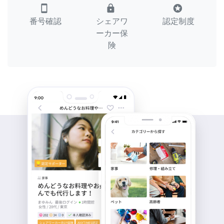
smartphone
lock
stars
番号確認
シェアワ
認定制度
ーカー保
険