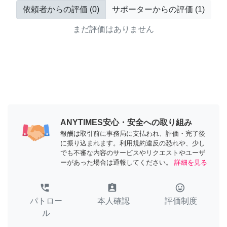
依頼者からの評価
(
0
)
サポーターからの評価
(
1
)
まだ評価はありません
ANYTIMES安心・安全への取り組み
報酬は取引前に事務局に支払われ、評価・完了後
に振り込まれます。利用規約違反の恐れや、少し
でも不審な内容のサービスやリクエストやユーザ
ーがあった場合は通報してください。
詳細を見る
perm_phone_msg
assignment_ind
tag_faces
パトロー
本人確認
評価制度
ル