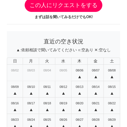
この人にリクエストをする
まずは話を聞いてみるだけでもOK!
直近の空き状況
▲:
依頼相談で聞いてみてください
○:
空あり
✕:
空なし
日
月
火
水
木
金
土
08/02
08/03
08/04
08/05
08/06
08/07
08/08
▲
▲
▲
08/09
08/10
08/11
08/12
08/13
08/14
08/15
▲
▲
▲
▲
▲
▲
▲
08/16
08/17
08/18
08/19
08/20
08/21
08/22
▲
▲
▲
▲
▲
▲
▲
08/23
08/24
08/25
08/26
08/27
08/28
08/29
▲
▲
▲
▲
▲
▲
▲