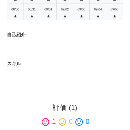
08/30
08/31
09/01
09/02
09/03
09/04
09/05
▲
▲
▲
▲
▲
▲
▲
自己紹介
スキル
評価
(
1
)
sentiment_satisfied
1
sentiment_neutral
0
sentiment_dissatisfied
0