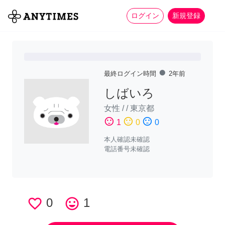
more_horiz
全て
修理・組立
家事
ログイン
新規登録
fiber_manual_record
最終ログイン時間
2年前
しばいろ
女性
/
/
東京都
sentiment_satisfied
sentiment_neutral
sentiment_dissatisfied
1
0
0
本人確認未確認
電話番号未確認
favorite_border
0
tag_faces
1