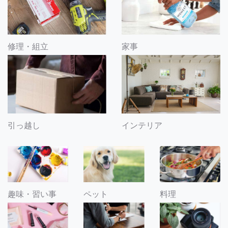
修理・組立
家事
引っ越し
インテリア
趣味・習い事
ペット
料理