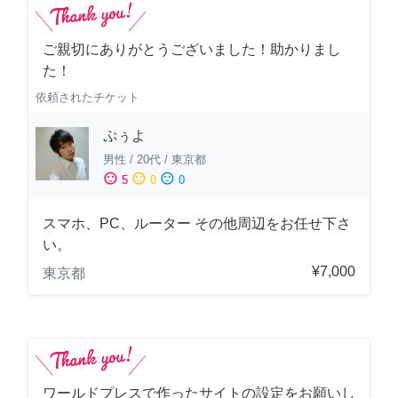
ご親切にありがとうございました！助かりまし
た！
依頼されたチケット
ぷぅよ
男性
/
20代
/
東京都
sentiment_satisfied
sentiment_neutral
sentiment_dissatisfied
5
0
0
スマホ、PC、ルーター その他周辺をお任せ下さ
い。
¥7,000
東京都
ワールドプレスで作ったサイトの設定をお願いし