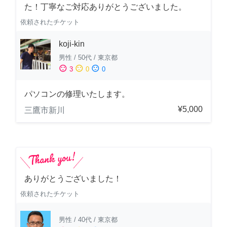
た！丁寧なご対応ありがとうございました。
依頼されたチケット
koji-kin
男性
/
50代
/
東京都
sentiment_satisfied
sentiment_neutral
sentiment_dissatisfied
3
0
0
パソコンの修理いたします。
¥5,000
三鷹市新川
ありがとうございました！
依頼されたチケット
男性
/
40代
/
東京都