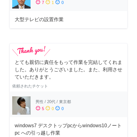
sentiment_satisfied
sentiment_neutral
sentiment_dissatisfied
7
1
0
大型テレビの設置作業
とても親切に責任をもって作業を完結してくれま
した。ありがとうございました。また、利用させ
ていただきます。
依頼されたチケット
男性
/
20代
/
東京都
sentiment_satisfied
sentiment_neutral
sentiment_dissatisfied
5
0
0
windows7 デスクトップpcからwindows10ノート
pc への引っ越し作業