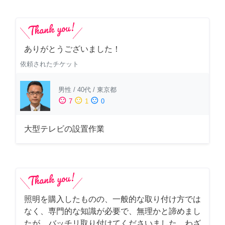
ありがとうございました！
依頼されたチケット
男性
/
40代
/
東京都
sentiment_satisfied
sentiment_neutral
sentiment_dissatisfied
7
1
0
大型テレビの設置作業
照明を購入したものの、一般的な取り付け方では
なく、専門的な知識が必要で、無理かと諦めまし
たが、バッチリ取り付けてくださいました。わざ