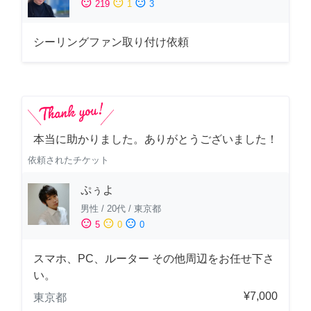
sentiment_satisfied
sentiment_neutral
sentiment_dissatisfied
219
1
3
シーリングファン取り付け依頼
本当に助かりました。ありがとうございました！
依頼されたチケット
ぷぅよ
男性
/
20代
/
東京都
sentiment_satisfied
sentiment_neutral
sentiment_dissatisfied
5
0
0
スマホ、PC、ルーター その他周辺をお任せ下さ
い。
¥7,000
東京都