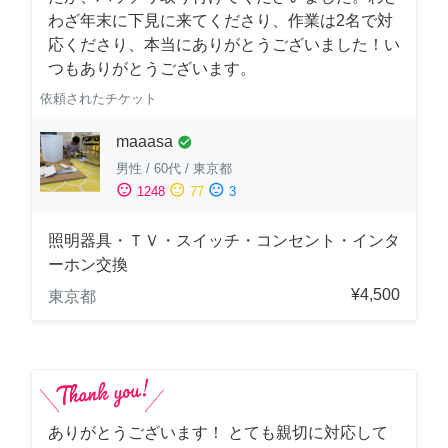
わざ年末に下見に来てくださり、作業は2名で対
応くださり、本当にありがとうございました！い
つもありがとうございます。
依頼されたチケット
maaasa
check_circle
男性
/
60代
/
東京都
sentiment_satisfied
sentiment_neutral
sentiment_dissatisfied
1248
77
3
照明器具・ＴＶ・スイッチ・コンセント・インタ
ーホン交換
¥4,500
東京都
ありがとうございます！ とても親切に対応して