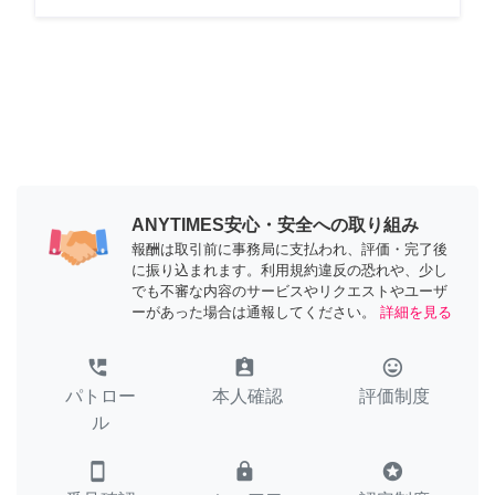
ANYTIMES安心・安全への取り組み
報酬は取引前に事務局に支払われ、評価・完了後
に振り込まれます。利用規約違反の恐れや、少し
でも不審な内容のサービスやリクエストやユーザ
ーがあった場合は通報してください。
詳細を見る
perm_phone_msg
assignment_ind
tag_faces
パトロー
本人確認
評価制度
ル
smartphone
lock
stars