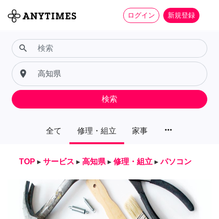
ログイン
新規登録
search
place
検索
more_horiz
全て
修理・組立
家事
TOP
▸
サービス
▸
高知県
▸
修理・組立
▸
パソコン