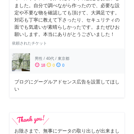
ました。自分で調べながら作ったので、必要な設
定や不要な物を確認しても頂けて、大満足です。
対応も丁寧に教えて下さったり、セキュリティの
面でも気遣いが素晴らしかったです。またぜひお
願いします。本当にありがとうございました！
依頼されたチケット
男性
/
40代
/
東京都
sentiment_satisfied
sentiment_neutral
sentiment_dissatisfied
18
0
0
ブログにグーグルアドセンス広告を設置してほし
い
お陰さまで、無事にデータの取り出しが出来まし