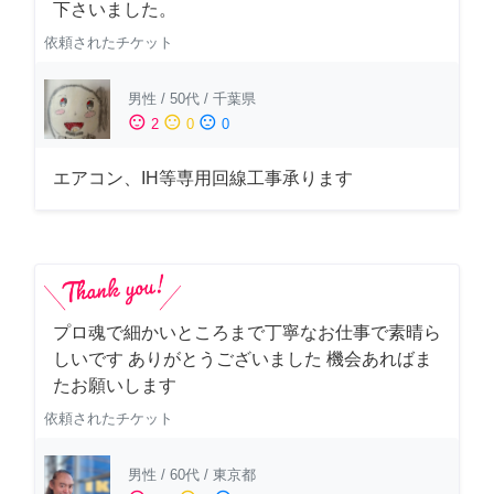
下さいました。
依頼されたチケット
男性
/
50代
/
千葉県
sentiment_satisfied
sentiment_neutral
sentiment_dissatisfied
2
0
0
エアコン、IH等専用回線工事承ります
プロ魂で細かいところまで丁寧なお仕事で素晴ら
しいです ありがとうございました 機会あればま
たお願いします
依頼されたチケット
男性
/
60代
/
東京都