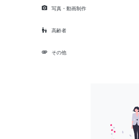
camera_alt
写真・動画制作
escalator_warning
高齢者
attachment
その他