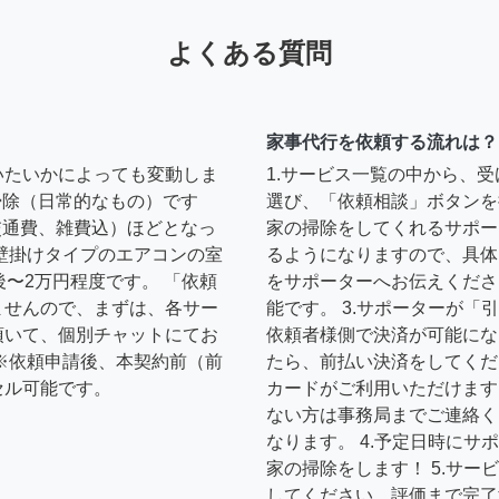
よくある質問
家事代行を依頼する流れは？
いたいかによっても変動しま
1.サービス一覧の中から、
の掃除（日常的なもの）です
選び、「依頼相談」ボタンを
円（交通費、雑費込）ほどとなっ
家の掃除をしてくれるサポー
壁掛けタイプのエアコンの室
るようになりますので、具体
後〜2万円程度です。 「依頼
をサポーターへお伝えくださ
ませんので、まずは、各サー
能です。 3.サポーターが
頂いて、個別チャットにてお
依頼者様側で決済が可能にな
※依頼申請後、本契約前（前
たら、前払い決済をしてくだ
セル可能です。
カードがご利用いただけます
ない方は事務局までご連絡く
なります。 4.予定日時に
家の掃除をします！ 5.サ
してください。評価まで完了