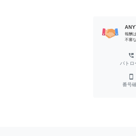
AN
報酬
不審
perm_phone_msg
パトロ
smartphone
番号