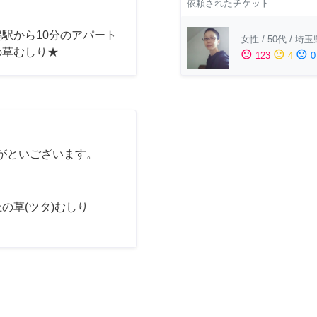
依頼されたチケット
駅から10分のアパート
女性
/
50代
/
埼玉
の草むしり★
sentiment_satisfied
sentiment_neutral
sentiment_dissatisfied
123
4
0
がといございます。
の草(ツタ)むしり