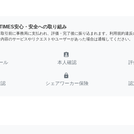
YTIMES安心・安全への取り組み
は取引前に事務局に支払われ、評価・完了後に振り込まれます。利用規約違反
な内容のサービスやリクエストやユーザーがあった場合は通報してください。
assignment_ind
ール
本人確認
評
lock
確認
シェアワーカー保険
認