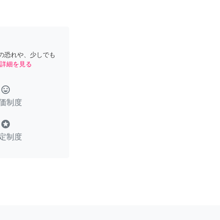
の恐れや、少しでも
詳細を見る
tag_faces
価制度
stars
定制度