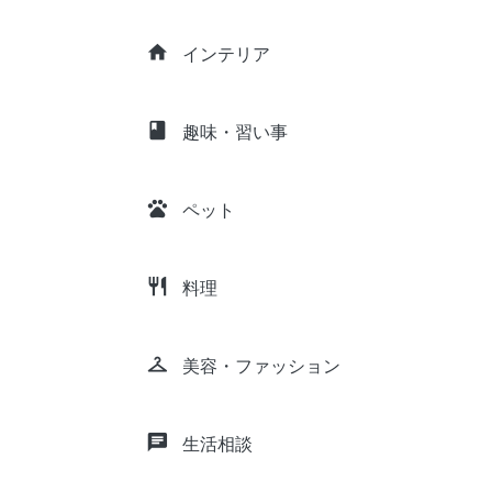
home
インテリア
class
趣味・習い事
pets
ペット
restaurant
料理
checkroom
美容・ファッション
chat
生活相談