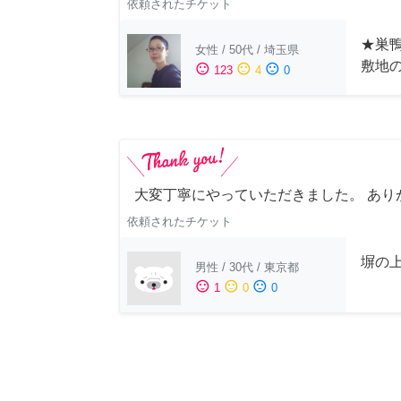
依頼されたチケット
★巣鴨
女性
/
50代
/
埼玉県
敷地
sentiment_satisfied
sentiment_neutral
sentiment_dissatisfied
123
4
0
大変丁寧にやっていただきました。 あり
依頼されたチケット
塀の上
男性
/
30代
/
東京都
sentiment_satisfied
sentiment_neutral
sentiment_dissatisfied
1
0
0