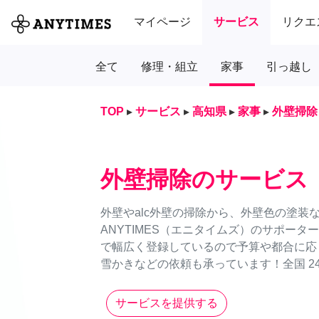
マイページ
サービス
リクエ
全て
修理・組立
家事
引っ越し
TOP
▸
サービス
▸
高知県
▸
家事
▸
外壁掃除
外壁掃除のサービス
外壁やalc外壁の掃除から、外壁色の塗装
ANYTIMES（エニタイムズ）のサポー
で幅広く登録しているので予算や都合に応
雪かきなどの依頼も承っています！全国 24
サービスを提供する