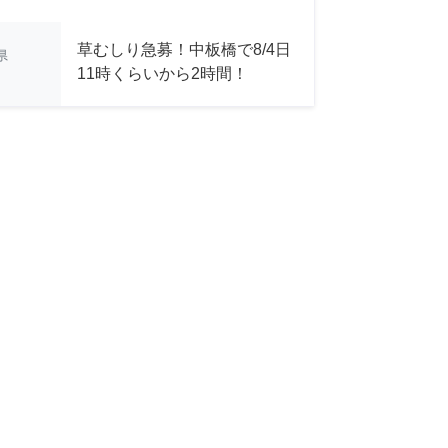
草むしり急募！中板橋で8/4日
県
11時くらいから2時間！