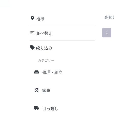
高知
place
地域
sort
1
並べ替え
local_offer
絞り込み
カテゴリー
weekend
修理・組立
local_laundry_service
家事
local_shipping
引っ越し