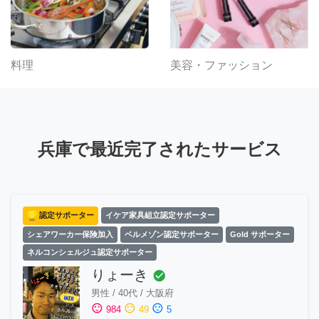
料理
美容・ファッション
兵庫で最近完了されたサービス
認定サポーター
イケア家具組立認定サポーター
シェアワーカー保険加入
ベルメゾン認定サポーター
Gold サポーター
ネルコンシェルジュ認定サポーター
りょーき
check_circle
男性
/
40代
/
大阪府
sentiment_satisfied
sentiment_neutral
sentiment_dissatisfied
984
49
5