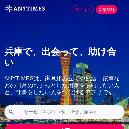
ログイン
新規登録
兵庫で、出会って、助け合
い
ANYTIMESは、家具組み立てや配送、家事な
どの日常のちょっとした用事を依頼したい人
と、仕事をしたい人をつなげるアプリです。
search