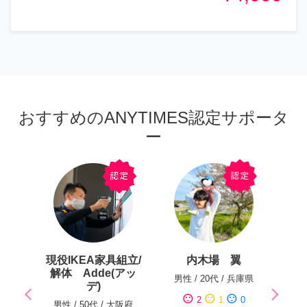
おすすめのANYTIMES認定サポータ
ー
現役IKEA家具組立/
内木場 翼
解体 Adde(アッ
男性
/
20代
/
兵庫県
デ)
arrow_back_ios
arrow_forward_ios
sentiment_satisfied
sentiment_neutral
sentiment_dissatisfied
2
1
0
Previous
Next
男性
/
50代
/
大阪府