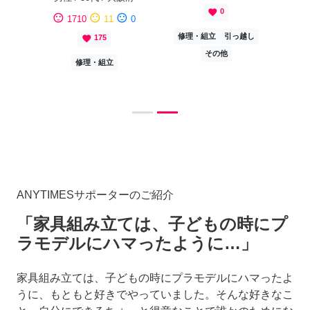
favorite
0
sentiment_satisfied
sentiment_neutral
sentiment_dissatisfied
1710
11
0
修理・組立
引っ越し
favorite
175
その他
修理・組立
ANYTIMESサポーターのご紹介
「家具組み立ては、子どもの時にプ
ラモデルにハマったように…」
家具組み立ては、子どもの時にプラモデルにハマったよ
うに、もともと好きでやっていました。そんな好きなこ