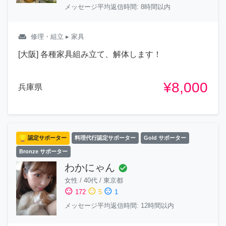
メッセージ平均返信時間: 8時間以内
weekend
修理・組立
▸ 家具
[大阪] 各種家具組み立て、解体します！
¥8,000
兵庫県
認定サポーター
料理代行認定サポーター
Gold サポーター
Bronze サポーター
わかにゃん
check_circle
女性
/
40代
/
東京都
sentiment_satisfied
sentiment_neutral
sentiment_dissatisfied
172
5
1
メッセージ平均返信時間: 12時間以内