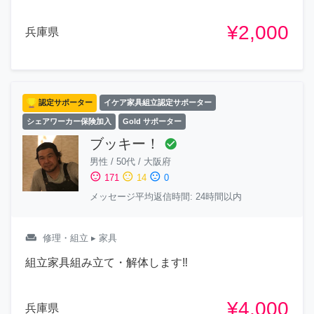
¥2,000
兵庫県
認定サポーター
イケア家具組立認定サポーター
シェアワーカー保険加入
Gold サポーター
ブッキー！
check_circle
男性
/
50代
/
大阪府
sentiment_satisfied
sentiment_neutral
sentiment_dissatisfied
171
14
0
メッセージ平均返信時間: 24時間以内
weekend
修理・組立
▸ 家具
組立家具組み立て・解体します‼︎
¥4,000
兵庫県