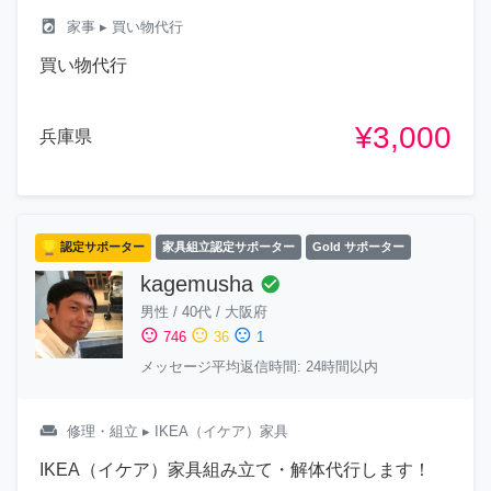
local_laundry_service
家事
▸ 買い物代行
買い物代行
¥3,000
兵庫県
認定サポーター
家具組立認定サポーター
Gold サポーター
kagemusha
check_circle
男性
/
40代
/
大阪府
sentiment_satisfied
sentiment_neutral
sentiment_dissatisfied
746
36
1
メッセージ平均返信時間: 24時間以内
weekend
修理・組立
▸ IKEA（イケア）家具
IKEA（イケア）家具組み立て・解体代行します！