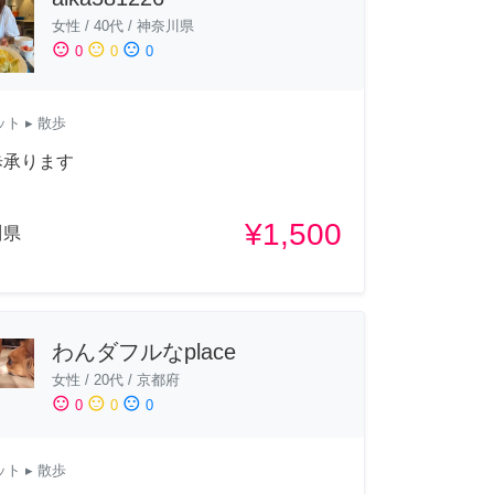
女性
/
40代
/
神奈川県
sentiment_satisfied
sentiment_neutral
sentiment_dissatisfied
0
0
0
ット
▸ 散歩
歩承ります
¥1,500
川県
わんダフルなplace
女性
/
20代
/
京都府
sentiment_satisfied
sentiment_neutral
sentiment_dissatisfied
0
0
0
ット
▸ 散歩