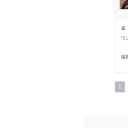
pets
ワ
滋
1