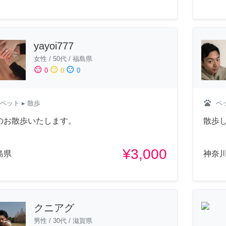
yayoi777
女性
/
50代
/
福島県
sentiment_satisfied
sentiment_neutral
sentiment_dissatisfied
0
0
0
pets
ペット
▸ 散歩
ペ
のお散歩いたします。
散歩
¥3,000
島県
神奈
クニアグ
男性
/
30代
/
滋賀県