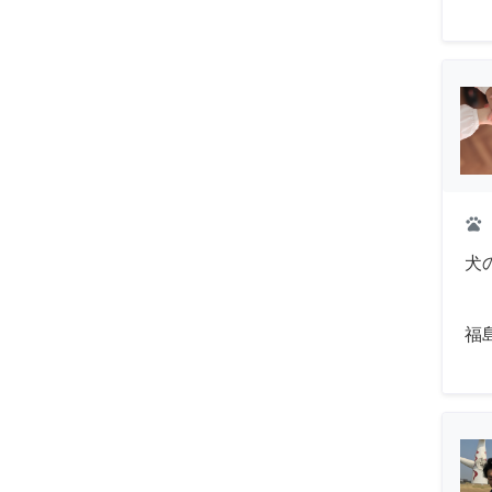
pets
犬
福