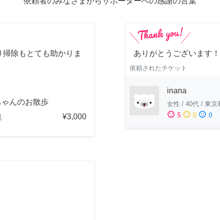
依頼者のみなさまからサポーターへの感謝の言葉
り掃除もとても助かりま
ありがとうございます！
依頼されたチケット
inana
ちゃんのお散歩
女性
/
40代
/
東京
sentiment_satisfied
sentiment_neutral
sentiment_dissatisfied
5
0
0
¥3,000
都