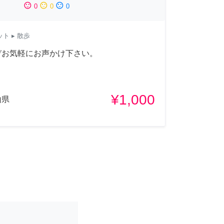
sentiment_satisfied
sentiment_neutral
sentiment_dissatisfied
0
0
0
ット
▸ 散歩
ぞお気軽にお声かけ下さい。
¥1,000
山県