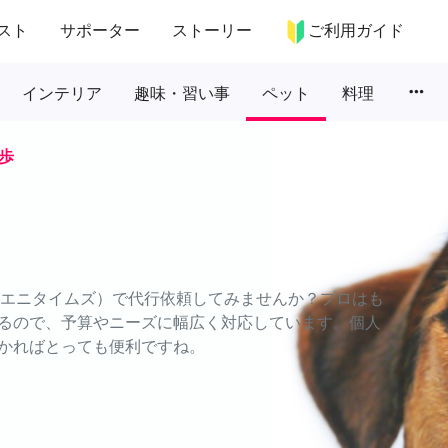
スト
サポーター
ストーリー
ご利用ガイド
more_horiz
インテリア
趣味・習い事
ペット
料理
歩
S（エニタイムズ）で代行依頼してみませんか？プロはも
るので、予算やニーズに幅広く対応しています。個人
かればとっても便利ですね。