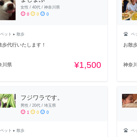
女性
/
40代
/
神奈川県
sentiment_satisfied
sentiment_neutral
sentiment_dissatisfied
0
0
0
pets
ペット
▸ 散歩
ペ
散歩代行いたします！
お散
¥1,500
奈川県
神奈
フジワラです。
男性
/
20代
/
埼玉県
sentiment_satisfied
sentiment_neutral
sentiment_dissatisfied
1
0
0
pets
ペット
▸ 散歩
ペ