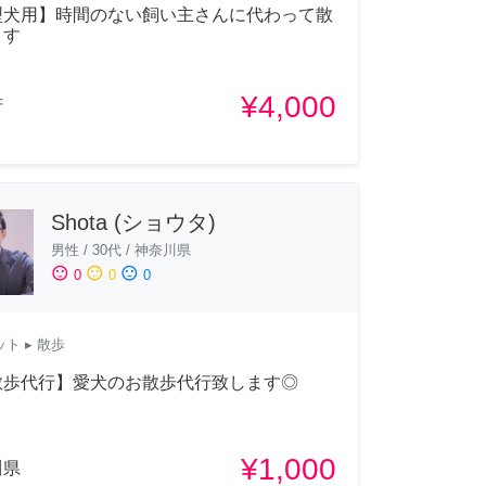
型犬用】時間のない飼い主さんに代わって散
ます
¥4,000
府
Shota (ショウタ)
男性
/
30代
/
神奈川県
sentiment_satisfied
sentiment_neutral
sentiment_dissatisfied
0
0
0
ット
▸ 散歩
散歩代行】愛犬のお散歩代行致します◎
¥1,000
川県