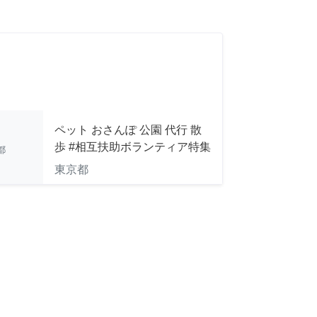
ペット おさんぽ 公園 代行 散
歩 #相互扶助ボランティア特集
都
東京都