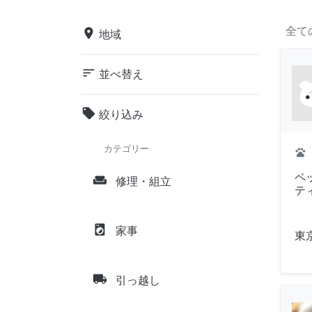
全て
place
地域
sort
並べ替え
local_offer
絞り込み
カテゴリー
pets
ペ
weekend
修理・組立
テ
local_laundry_service
家事
東
local_shipping
引っ越し