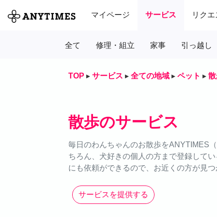
マイページ
サービス
リクエ
全て
修理・組立
家事
引っ越し
TOP
▸
サービス
▸
全ての地域
▸
ペット
▸
散
散歩のサービス
毎日のわんちゃんのお散歩をANYTIME
ちろん、犬好きの個人の方まで登録してい
にも依頼ができるので、お近くの方が見つ
サービスを提供する