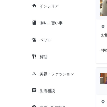
home
インテリア
class
趣味・習い事
pets
お
pets
ペット
神
restaurant
料理
checkroom
美容・ファッション
chat
生活相談
pets