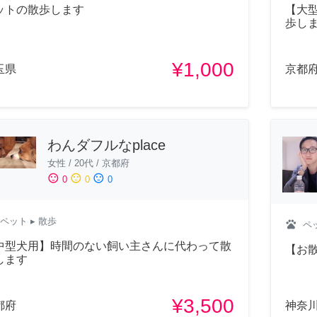
ットの散歩します
【大
歩し
¥1,000
玉県
京都
わんダフルなplace
女性
/
20代
/
京都府
sentiment_satisfied
sentiment_neutral
sentiment_dissatisfied
0
0
0
ペット
▸ 散歩
pets
ペ
中型犬用】時間のない飼い主さんに代わって散
【お
します
¥3,500
都府
神奈