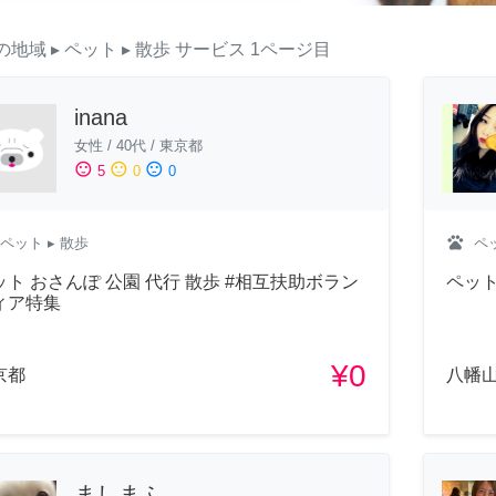
の地域
▸ ペット
▸ 散歩
サービス
1ページ目
inana
女性
/
40代
/
東京都
sentiment_satisfied
sentiment_neutral
sentiment_dissatisfied
5
0
0
pets
ペット
▸ 散歩
ペ
ット おさんぽ 公園 代行 散歩 #相互扶助ボラン
ペッ
ィア特集
¥0
京都
八幡山
ましまふ