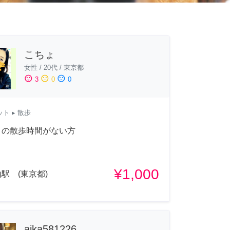
こちょ
女性
/
20代
/
東京都
sentiment_satisfied
sentiment_neutral
sentiment_dissatisfied
3
0
0
ット
▸ 散歩
トの散歩時間がない方
¥1,000
駅 (東京都)
aika581226