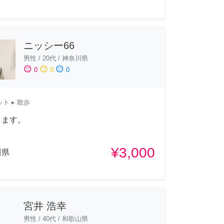
ニッシー66
男性
/
20代
/
神奈川県
sentiment_satisfied
sentiment_neutral
sentiment_dissatisfied
0
0
0
ット
▸ 散歩
します。
¥3,000
川県
宮井 浩幸
男性
/
40代
/
和歌山県