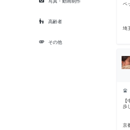
camera_alt
写真・動画制作
ペ
escalator_warning
高齢者
埼
attachment
その他
pets
【
歩
京