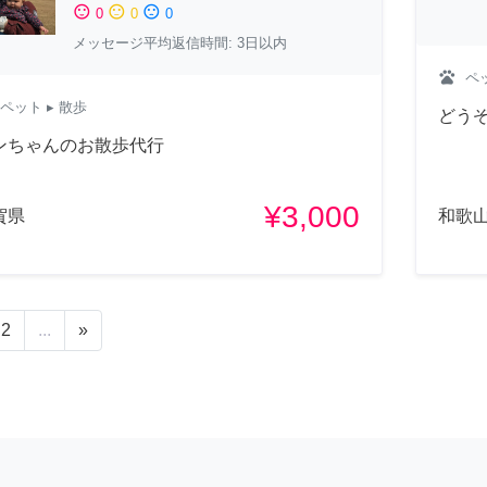
sentiment_satisfied
sentiment_neutral
sentiment_dissatisfied
0
0
0
メッセージ平均返信時間: 3日以内
pets
ペ
ペット
▸ 散歩
どう
ンちゃんのお散歩代行
¥3,000
賀県
和歌
2
...
»