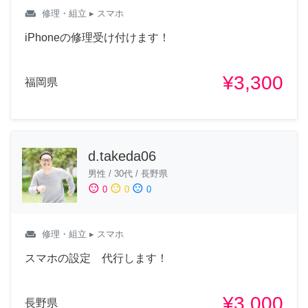
weekend
修理・組立
▸ スマホ
iPhoneの修理受け付けます！
¥3,300
福岡県
d.takeda06
男性
/
30代
/
長野県
sentiment_satisfied
sentiment_neutral
sentiment_dissatisfied
0
0
0
weekend
修理・組立
▸ スマホ
スマホの設定 代行します！
¥3,000
長野県