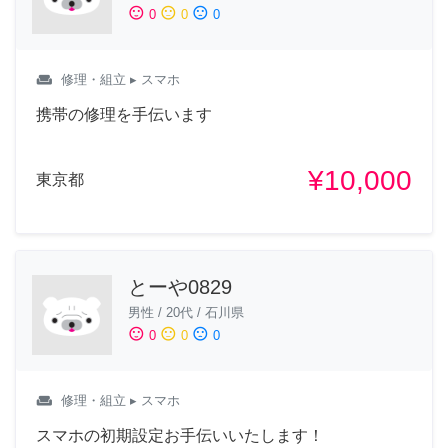
sentiment_satisfied
sentiment_neutral
sentiment_dissatisfied
0
0
0
weekend
修理・組立
▸ スマホ
携帯の修理を手伝います
¥10,000
東京都
とーや0829
男性
/
20代
/
石川県
sentiment_satisfied
sentiment_neutral
sentiment_dissatisfied
0
0
0
weekend
修理・組立
▸ スマホ
スマホの初期設定お手伝いいたします！