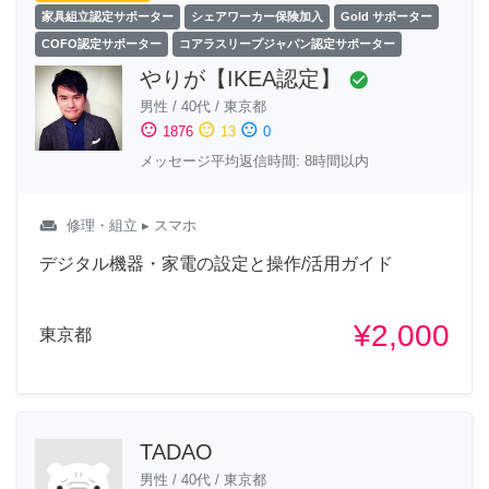
家具組立認定サポーター
シェアワーカー保険加入
Gold サポーター
COFO認定サポーター
コアラスリープジャパン認定サポーター
やりが【IKEA認定】
check_circle
男性
/
40代
/
東京都
sentiment_satisfied
sentiment_neutral
sentiment_dissatisfied
1876
13
0
メッセージ平均返信時間: 8時間以内
weekend
修理・組立
▸ スマホ
デジタル機器・家電の設定と操作/活用ガイド
¥2,000
東京都
TADAO
男性
/
40代
/
東京都