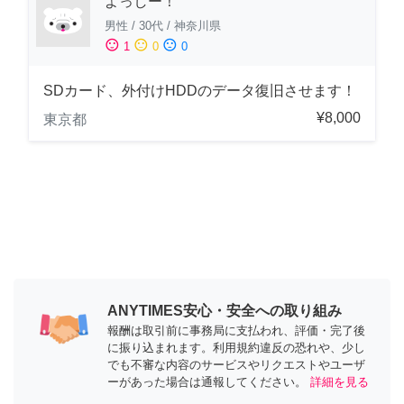
よっしー！
男性
/
30代
/
神奈川県
sentiment_satisfied
sentiment_neutral
sentiment_dissatisfied
1
0
0
SDカード、外付けHDDのデータ復旧させます！
¥8,000
東京都
ANYTIMES安心・安全への取り組み
報酬は取引前に事務局に支払われ、評価・完了後
に振り込まれます。利用規約違反の恐れや、少し
でも不審な内容のサービスやリクエストやユーザ
ーがあった場合は通報してください。
詳細を見る