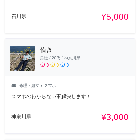
¥5,000
石川県
侑き
男性
/
20代
/
神奈川県
sentiment_satisfied
sentiment_neutral
sentiment_dissatisfied
0
0
0
weekend
修理・組立
▸ スマホ
スマホのわからない事解決します！
¥3,000
神奈川県