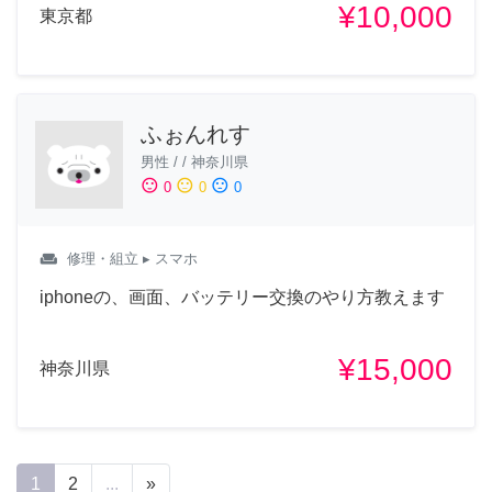
¥10,000
東京都
ふぉんれす
男性
/
/
神奈川県
sentiment_satisfied
sentiment_neutral
sentiment_dissatisfied
0
0
0
weekend
修理・組立
▸ スマホ
iphoneの、画面、バッテリー交換のやり方教えます
¥15,000
神奈川県
1
2
...
»