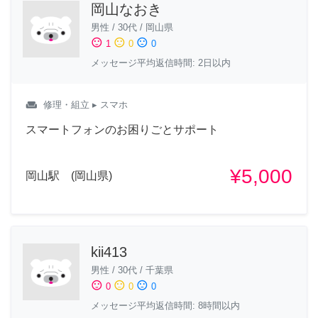
岡山なおき
男性
/
30代
/
岡山県
sentiment_satisfied
sentiment_neutral
sentiment_dissatisfied
1
0
0
メッセージ平均返信時間: 2日以内
weekend
修理・組立
▸ スマホ
スマートフォンのお困りごとサポート
¥5,000
岡山駅 (岡山県)
kii413
男性
/
30代
/
千葉県
sentiment_satisfied
sentiment_neutral
sentiment_dissatisfied
0
0
0
メッセージ平均返信時間: 8時間以内