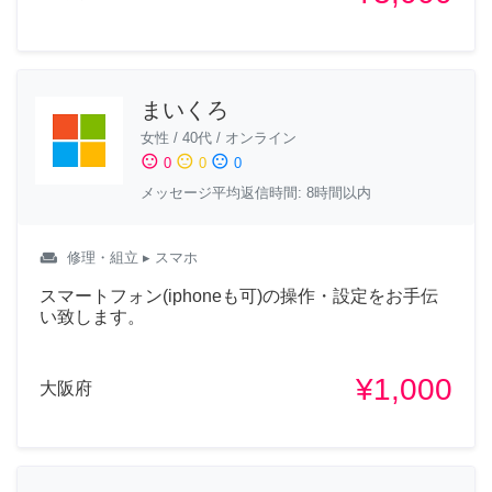
まいくろ
女性
/
40代
/
オンライン
sentiment_satisfied
sentiment_neutral
sentiment_dissatisfied
0
0
0
メッセージ平均返信時間: 8時間以内
weekend
修理・組立
▸ スマホ
スマートフォン(iphoneも可)の操作・設定をお手伝
い致します。
¥1,000
大阪府