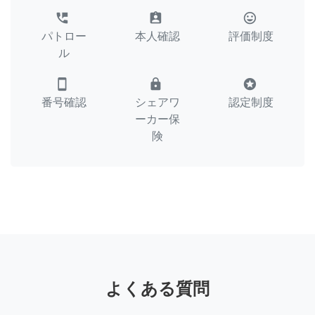
perm_phone_msg
assignment_ind
tag_faces
パトロー
本人確認
評価制度
ル
smartphone
lock
stars
番号確認
シェアワ
認定制度
ーカー保
険
よくある質問