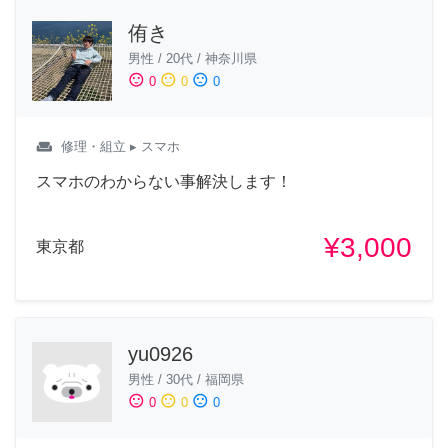
侑き
男性
/
20代
/
神奈川県
sentiment_satisfied
sentiment_neutral
sentiment_dissatisfied
0
0
0
weekend
修理・組立
▸ スマホ
スマホのわからない事解決します！
¥3,000
東京都
yu0926
男性
/
30代
/
福岡県
sentiment_satisfied
sentiment_neutral
sentiment_dissatisfied
0
0
0