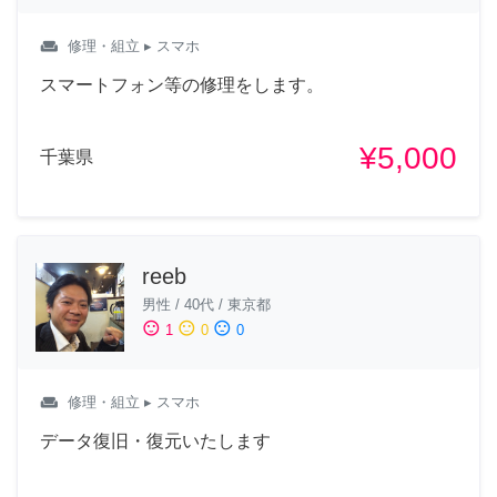
weekend
修理・組立
▸ スマホ
スマートフォン等の修理をします。
¥5,000
千葉県
reeb
男性
/
40代
/
東京都
sentiment_satisfied
sentiment_neutral
sentiment_dissatisfied
1
0
0
weekend
修理・組立
▸ スマホ
データ復旧・復元いたします