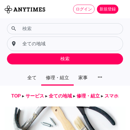
ログイン
新規登録
search
place
検索
more_horiz
全て
修理・組立
家事
TOP
▸
サービス
▸
全ての地域
▸
修理・組立
▸
スマホ