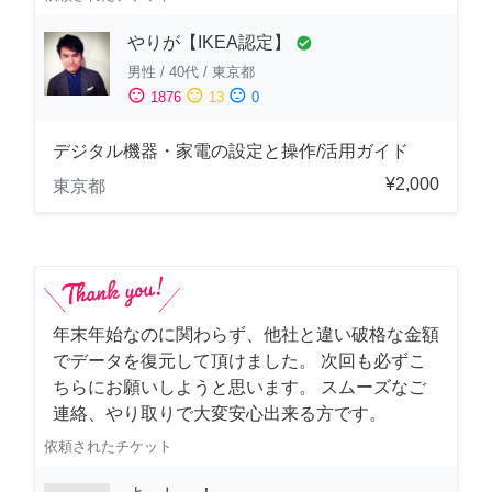
やりが【IKEA認定】
check_circle
男性
/
40代
/
東京都
sentiment_satisfied
sentiment_neutral
sentiment_dissatisfied
1876
13
0
デジタル機器・家電の設定と操作/活用ガイド
¥2,000
東京都
年末年始なのに関わらず、他社と違い破格な金額
でデータを復元して頂けました。 次回も必ずこ
ちらにお願いしようと思います。 スムーズなご
連絡、やり取りで大変安心出来る方です。
依頼されたチケット