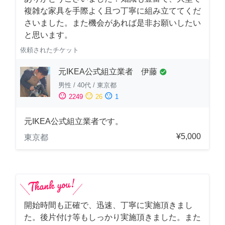
複雑な家具を手際よく且つ丁寧に組み立ててくだ
さいました。また機会があれば是非お願いしたい
と思います。
依頼されたチケット
元IKEA公式組立業者 伊藤
check_circle
男性
/
40代
/
東京都
sentiment_satisfied
sentiment_neutral
sentiment_dissatisfied
2249
26
1
元IKEA公式組立業者です。
¥5,000
東京都
開始時間も正確で、迅速、丁寧に実施頂きまし
た。後片付け等もしっかり実施頂きました。また