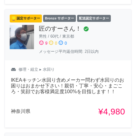
認定サポーター
Bronze サポーター
配送認定サポーター
匠のすーさん！
check_circle
男性
/
60代
/
東京都
sentiment_satisfied
sentiment_neutral
sentiment_dissatisfied
9
0
0
メッセージ平均返信時間: 2日以内
weekend
修理・組立
▸ 水回り
IKEAキッチン水回り含めメーカー問わず水回りのお
困りはおまかせ下さい！親切・丁寧・安心・まごこ
ろ・笑顔でお客様満足度100%を目指します！！
¥4,980
神奈川県