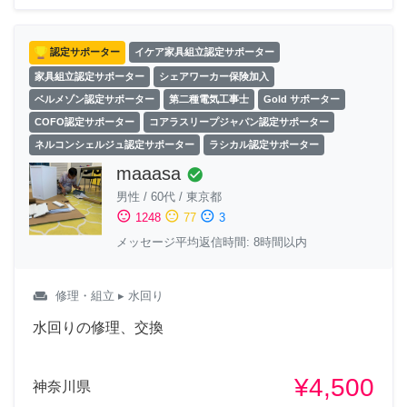
認定サポーター
イケア家具組立認定サポーター
家具組立認定サポーター
シェアワーカー保険加入
ベルメゾン認定サポーター
第二種電気工事士
Gold サポーター
COFO認定サポーター
コアラスリープジャパン認定サポーター
ネルコンシェルジュ認定サポーター
ラシカル認定サポーター
maaasa
check_circle
男性
/
60代
/
東京都
sentiment_satisfied
sentiment_neutral
sentiment_dissatisfied
1248
77
3
メッセージ平均返信時間: 8時間以内
weekend
修理・組立
▸ 水回り
水回りの修理、交換
¥4,500
神奈川県