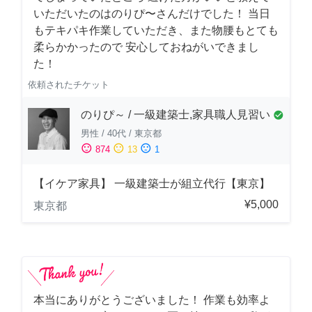
いただいたのはのりぴ〜さんだけでした！ 当日
もテキパキ作業していただき、また物腰もとても
柔らかかったので 安心しておねがいできまし
た！
依頼されたチケット
のりぴ～ / 一級建築士,家具職人見習い
check_circle
男性
/
40代
/
東京都
sentiment_satisfied
sentiment_neutral
sentiment_dissatisfied
874
13
1
【イケア家具】 一級建築士が組立代行【東京】
¥5,000
東京都
本当にありがとうございました！ 作業も効率よ