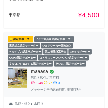
¥4,500
東京都
認定サポーター
イケア家具組立認定サポーター
家具組立認定サポーター
シェアワーカー保険加入
ベルメゾン認定サポーター
第二種電気工事士
Gold サポーター
COFO認定サポーター
コアラスリープジャパン認定サポーター
ネルコンシェルジュ認定サポーター
ラシカル認定サポーター
maaasa
check_circle
男性
/
60代
/
東京都
sentiment_satisfied
sentiment_neutral
sentiment_dissatisfied
1248
77
3
メッセージ平均返信時間: 8時間以内
weekend
修理・組立
▸ 水回り