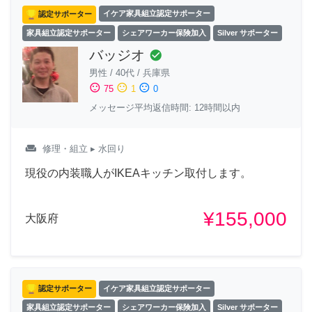
認定サポーター
イケア家具組立認定サポーター
家具組立認定サポーター
シェアワーカー保険加入
Silver サポーター
バッジオ
check_circle
男性
/
40代
/
兵庫県
sentiment_satisfied
sentiment_neutral
sentiment_dissatisfied
75
1
0
メッセージ平均返信時間: 12時間以内
weekend
修理・組立
▸ 水回り
現役の内装職人がIKEAキッチン取付します。
¥155,000
大阪府
認定サポーター
イケア家具組立認定サポーター
家具組立認定サポーター
シェアワーカー保険加入
Silver サポーター