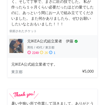
く、そして丁寧で、まさに匠の技でした。 私が
作ったら１ヶ月くらい必要だったほどの量でした
のに、あっという間にお一人で組み立ててくださ
いました。 また何かありましたら、ぜひお願い
したいなとおもいました！！！
依頼されたチケット
元IKEA公式組立業者 伊藤
check_circle
男性
/
40代
/
東京都
sentiment_satisfied
sentiment_neutral
sentiment_dissatisfied
2249
26
1
元IKEA公式組立業者です。
¥5,000
東京都
暑い中狭い所で作業して頂きまして、ありがとう