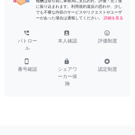
報酬は取引前に事務局に支払われ、評価・完了後
に振り込まれます。利用規約違反の恐れや、少し
でも不審な内容のサービスやリクエストやユーザ
ーがあった場合は通報してください。
詳細を見る
perm_phone_msg
assignment_ind
tag_faces
パトロー
本人確認
評価制度
ル
smartphone
lock
stars
番号確認
シェアワ
認定制度
ーカー保
険