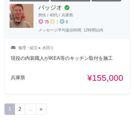
バッジオ
check_circle
男性
/
40代
/
兵庫県
sentiment_satisfied
sentiment_neutral
sentiment_dissatisfied
75
1
0
メッセージ平均返信時間: 12時間以内
weekend
修理・組立
▸ 水回り
現役の内装職人がIKEA等のキッチン取付を施工
¥155,000
兵庫県
1
2
...
»