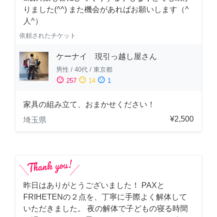
りました(^^) また機会があればお願いします（^
人^）
依頼されたチケット
ケーナイ 現引っ越し屋さん
男性
/
40代
/
東京都
sentiment_satisfied
sentiment_neutral
sentiment_dissatisfied
257
14
1
家具の組み立て、おまかせください！
¥2,500
埼玉県
昨日はありがとうございました！ PAXと
FRIHETENの２点を、丁寧に手際よく解体して
いただきました。 夜の解体で子どもの寝る時間