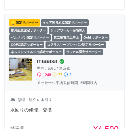
認定サポーター
イケア家具組立認定サポーター
家具組立認定サポーター
シェアワーカー保険加入
ベルメゾン認定サポーター
第二種電気工事士
Gold サポーター
COFO認定サポーター
コアラスリープジャパン認定サポーター
ネルコンシェルジュ認定サポーター
ラシカル認定サポーター
maaasa
check_circle
男性
/
60代
/
東京都
sentiment_satisfied
sentiment_neutral
sentiment_dissatisfied
1248
77
3
メッセージ平均返信時間: 8時間以内
weekend
修理・組立
▸ 水回り
水回りの修理、交換
¥4,500
埼玉県