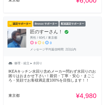
¥6,000
東京都
認定サポーター
Bronze サポーター
配送認定サポーター
匠のすーさん！
check_circle
男性
/
60代
/
東京都
sentiment_satisfied
sentiment_neutral
sentiment_dissatisfied
9
0
0
メッセージ平均返信時間: 2日以内
weekend
修理・組立
▸ 水回り
IKEAキッチン水回り含めメーカー問わず水回りのお
困りはおまかせ下さい！親切・丁寧・安心・まごこ
ろ・笑顔でお客様満足度100%を目指します！！
¥4,980
東京都