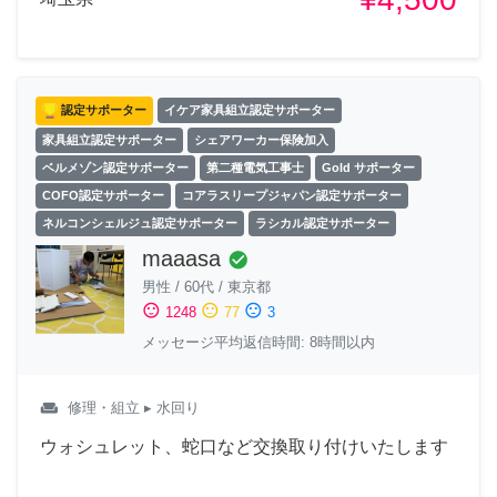
認定サポーター
イケア家具組立認定サポーター
家具組立認定サポーター
シェアワーカー保険加入
ベルメゾン認定サポーター
第二種電気工事士
Gold サポーター
COFO認定サポーター
コアラスリープジャパン認定サポーター
ネルコンシェルジュ認定サポーター
ラシカル認定サポーター
maaasa
check_circle
男性
/
60代
/
東京都
sentiment_satisfied
sentiment_neutral
sentiment_dissatisfied
1248
77
3
メッセージ平均返信時間: 8時間以内
weekend
修理・組立
▸ 水回り
ウォシュレット、蛇口など交換取り付けいたします