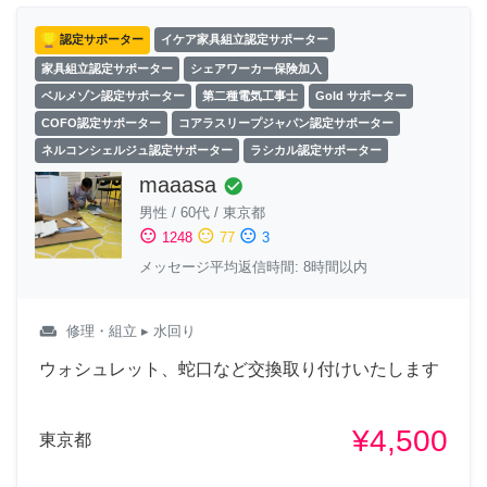
認定サポーター
イケア家具組立認定サポーター
家具組立認定サポーター
シェアワーカー保険加入
ベルメゾン認定サポーター
第二種電気工事士
Gold サポーター
COFO認定サポーター
コアラスリープジャパン認定サポーター
ネルコンシェルジュ認定サポーター
ラシカル認定サポーター
maaasa
check_circle
男性
/
60代
/
東京都
sentiment_satisfied
sentiment_neutral
sentiment_dissatisfied
1248
77
3
メッセージ平均返信時間: 8時間以内
weekend
修理・組立
▸ 水回り
ウォシュレット、蛇口など交換取り付けいたします
¥4,500
東京都