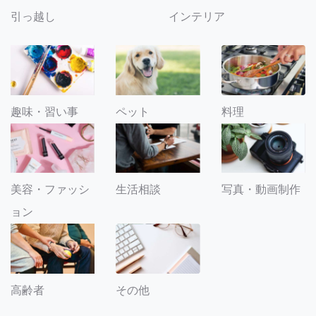
引っ越し
インテリア
趣味・習い事
ペット
料理
美容・ファッシ
生活相談
写真・動画制作
ョン
その他
高齢者