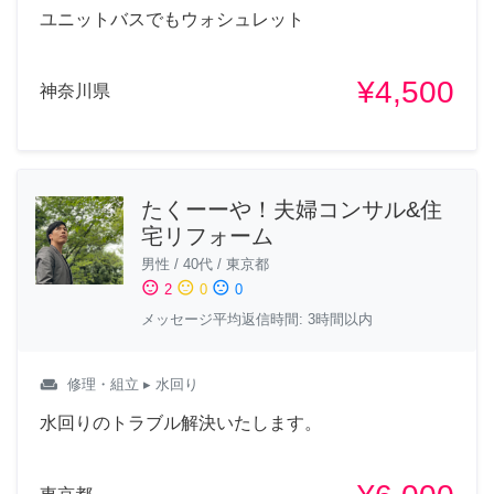
ユニットバスでもウォシュレット
¥4,500
神奈川県
たくーーや！夫婦コンサル&住
宅リフォーム
男性
/
40代
/
東京都
sentiment_satisfied
sentiment_neutral
sentiment_dissatisfied
2
0
0
メッセージ平均返信時間: 3時間以内
weekend
修理・組立
▸ 水回り
水回りのトラブル解決いたします。