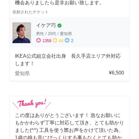
機会ありましたら是非お願い致します。
依頼されたチケット
イケア巧
check_circle
男性
/
20代
/
愛知県
sentiment_satisfied
sentiment_neutral
sentiment_dissatisfied
1359
64
2
IKEA公式組立会社出身 長久手店エリア外対応
します！
¥6,500
愛知県
この度はありがとうございます！ 急なお願いに
もかかわらず丁寧に対応して頂き、とても助かり
ました(^^) 工具を使う際お声をかけて頂いた為、
1歳の娘も音にびっくりする事もなくとても助か