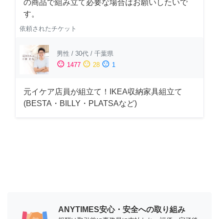
の商品で組み立て必要な場合はお願いしたいで
す。
依頼されたチケット
男性
/
30代
/
千葉県
sentiment_satisfied
sentiment_neutral
sentiment_dissatisfied
1477
28
1
元イケア店員が組立て！IKEA収納家具組立て
(BESTA・BILLY・PLATSAなど)
ANYTIMES安心・安全への取り組み