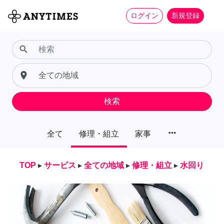
ログイン
新規登録
search
place
検索
more_horiz
全て
修理・組立
家事
TOP
▸
サービス
▸
全ての地域
▸
修理・組立
▸
水回り