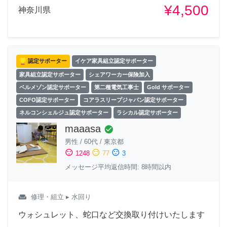
¥4,500
神奈川県
認定サポーター
イケア家具組立認定サポーター
家具組立認定サポーター
シェアワーカー保険加入
ベルメゾン認定サポーター
第二種電気工事士
Gold サポーター
COFO認定サポーター
コアラスリープジャパン認定サポーター
ネルコンシェルジュ認定サポーター
ラシカル認定サポーター
maaasa
check_circle
男性
/
60代
/
東京都
sentiment_satisfied
sentiment_neutral
sentiment_dissatisfied
1248
77
3
メッセージ平均返信時間: 8時間以内
weekend
修理・組立
▸ 水回り
ウォシュレット、蛇口など交換取り付けいたします