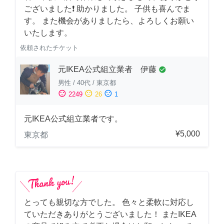
ございました❗️ 助かりました。 子供も喜んでま
す。 また機会がありましたら、よろしくお願い
いたします。
依頼されたチケット
元IKEA公式組立業者 伊藤
check_circle
男性
/
40代
/
東京都
sentiment_satisfied
sentiment_neutral
sentiment_dissatisfied
2249
26
1
元IKEA公式組立業者です。
¥5,000
東京都
とっても親切な方でした。 色々と柔軟に対応し
ていただきありがとうございました！ またIKEA