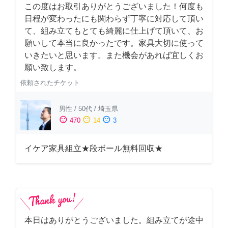
この度はお取引ありがとうございました！何度も
日程が変わったにも関わらず丁寧に対応して頂い
て、組み立てもとても綺麗に仕上げて頂いて、お
願いして本当に良かったです。家具大切に使って
いきたいと思います。また機会があれば宜しくお
願い致します。
依頼されたチケット
男性
/
50代
/
埼玉県
sentiment_satisfied
sentiment_neutral
sentiment_dissatisfied
470
14
3
イケア家具組立★段ボール無料回収★
本日はありがとうございました。組み立てが途中