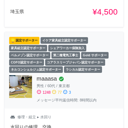
¥4,500
埼玉県
認定サポーター
イケア家具組立認定サポーター
家具組立認定サポーター
シェアワーカー保険加入
ベルメゾン認定サポーター
第二種電気工事士
Gold サポーター
COFO認定サポーター
コアラスリープジャパン認定サポーター
ネルコンシェルジュ認定サポーター
ラシカル認定サポーター
maaasa
check_circle
男性
/
60代
/
東京都
sentiment_satisfied
sentiment_neutral
sentiment_dissatisfied
1248
77
3
メッセージ平均返信時間: 8時間以内
weekend
修理・組立
▸ 水回り
水回りの修理、交換