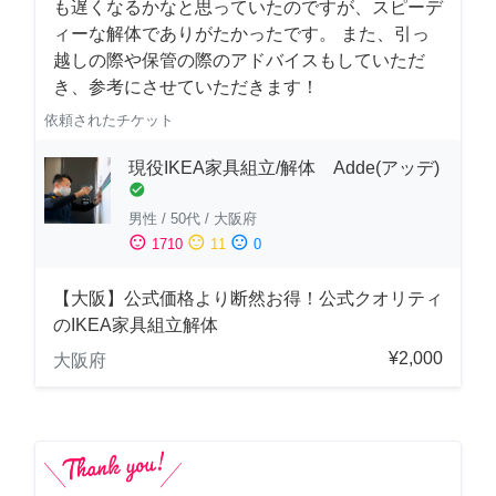
も遅くなるかなと思っていたのですが、スピーデ
ィーな解体でありがたかったです。 また、引っ
越しの際や保管の際のアドバイスもしていただ
き、参考にさせていただきます！
依頼されたチケット
現役IKEA家具組立/解体 Adde(アッデ)
check_circle
男性
/
50代
/
大阪府
sentiment_satisfied
sentiment_neutral
sentiment_dissatisfied
1710
11
0
【大阪】公式価格より断然お得！公式クオリティ
のIKEA家具組立解体
¥2,000
大阪府