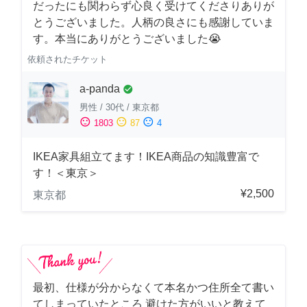
だったにも関わらず心良く受けてくださりありが
とうございました。人柄の良さにも感謝していま
す。本当にありがとうございました😭
依頼されたチケット
a-panda
check_circle
男性
/
30代
/
東京都
sentiment_satisfied
sentiment_neutral
sentiment_dissatisfied
1803
87
4
IKEA家具組立てます！IKEA商品の知識豊富で
す！＜東京＞
¥2,500
東京都
最初、仕様が分からなくて本名かつ住所全て書い
てしまっていたところ 避けた方がいいと教えて