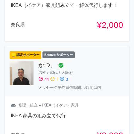
IKEA（イケア）家具組み立て・解体代行します！
¥2,000
奈良県
認定サポーター
Bronze サポーター
かつ、
check_circle
男性
/
60代
/
大阪府
sentiment_satisfied
sentiment_neutral
sentiment_dissatisfied
44
7
3
メッセージ平均返信時間: 8時間以内
weekend
修理・組立
▸ IKEA（イケア）家具
IKEA 家具の組み立て代行