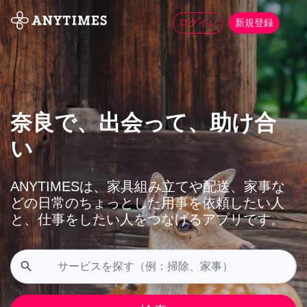
ログイン
新規登録
奈良で、出会って、助け合
い
ANYTIMESは、家具組み立てや配送、家事な
どの日常のちょっとした用事を依頼したい人
と、仕事をしたい人をつなげるアプリです。
search