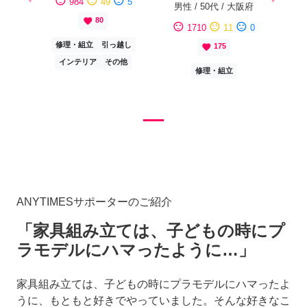
sentiment_satisfied
sentiment_neutral
sentiment_dissatisfied
984
49
5
Previous
Next
男性
/
50代
/
大阪府
favorite
80
sentiment_satisfied
sentiment_neutral
sentiment_dissatisfied
1710
11
0
修理・組立
引っ越し
favorite
175
インテリア
その他
修理・組立
ANYTIMESサポーターのご紹介
「家具組み立ては、子どもの時にプ
ラモデルにハマったように…」
家具組み立ては、子どもの時にプラモデルにハマったよ
うに、もともと好きでやっていました。そんな好きなこ