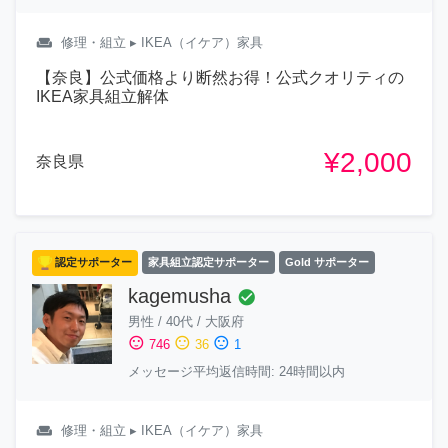
weekend
修理・組立
▸ IKEA（イケア）家具
【奈良】公式価格より断然お得！公式クオリティの
IKEA家具組立解体
¥2,000
奈良県
認定サポーター
家具組立認定サポーター
Gold サポーター
kagemusha
check_circle
男性
/
40代
/
大阪府
sentiment_satisfied
sentiment_neutral
sentiment_dissatisfied
746
36
1
メッセージ平均返信時間: 24時間以内
weekend
修理・組立
▸ IKEA（イケア）家具