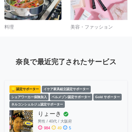
料理
美容・ファッション
奈良で最近完了されたサービス
認定サポーター
イケア家具組立認定サポーター
シェアワーカー保険加入
ベルメゾン認定サポーター
Gold サポーター
ネルコンシェルジュ認定サポーター
りょーき
check_circle
男性
/
40代
/
大阪府
sentiment_satisfied
sentiment_neutral
sentiment_dissatisfied
984
49
5