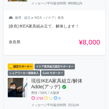
メッセージ平均返信時間: 8時間以内
weekend
修理・組立
▸ IKEA（イケア）家具
[奈良] IKEA家具組み立て、解体します！
¥8,000
奈良県
認定サポーター
イケア家具組立認定サポーター
シェアワーカー保険加入
Gold サポーター
現役IKEA家具組立/解体
Adde(アッデ)
check_circle
男性
/
50代
/
大阪府
sentiment_satisfied
sentiment_neutral
sentiment_dissatisfied
1710
11
0
メッセージ平均返信時間: 3日以内