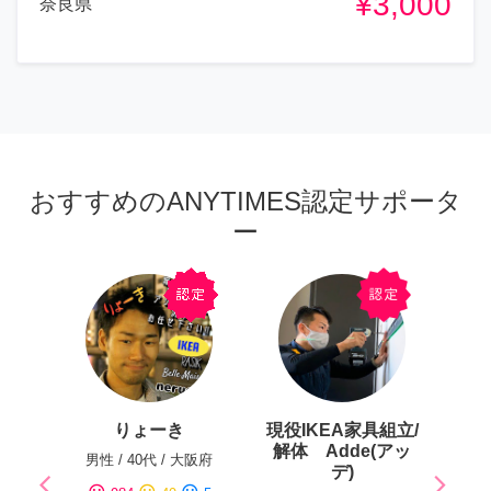
¥3,000
奈良県
おすすめのANYTIMES認定サポータ
ー
りょーき
現役IKEA家具組立/
解体 Adde(アッ
男性
/
40代
/
大阪府
デ)
arrow_back_ios
arrow_forward_ios