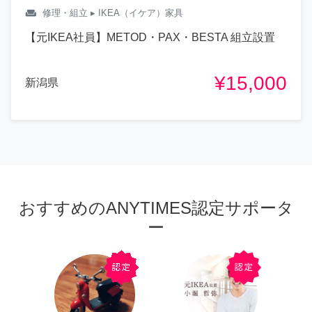
weekend
修理・組立
▸ IKEA（イケア）家具
【元IKEA社員】METOD・PAX・BESTA 組立設置
¥15,000
新潟県
おすすめのANYTIMES認定サポータ
ー