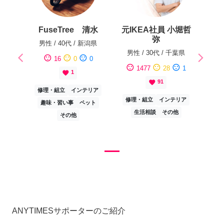
FuseTree 清水
元IKEA社員 小堀哲
弥
男性
/
40代
/
新潟県
男性
/
30代
/
千葉県
arrow_back_ios
arrow_forward_ios
sentiment_satisfied
sentiment_neutral
sentiment_dissatisfied
16
0
0
Previous
Next
sentiment_satisfied
sentiment_neutral
sentiment_dissatisfied
1477
28
1
favorite
1
favorite
91
修理・組立
インテリア
修理・組立
インテリア
趣味・習い事
ペット
生活相談
その他
その他
ANYTIMESサポーターのご紹介