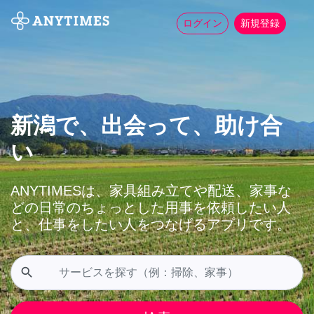
ログイン
新規登録
新潟で、出会って、助け合
い
ANYTIMESは、家具組み立てや配送、家事な
どの日常のちょっとした用事を依頼したい人
と、仕事をしたい人をつなげるアプリです。
search