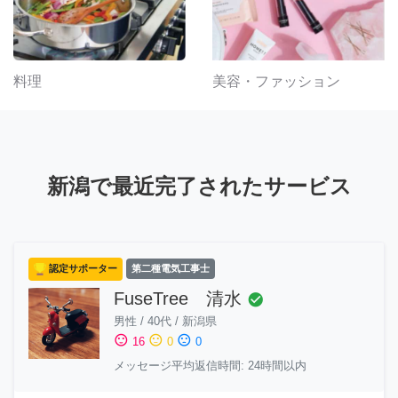
料理
美容・ファッション
新潟で最近完了されたサービス
認定サポーター
第二種電気工事士
FuseTree 清水
check_circle
男性
/
40代
/
新潟県
sentiment_satisfied
sentiment_neutral
sentiment_dissatisfied
16
0
0
メッセージ平均返信時間: 24時間以内