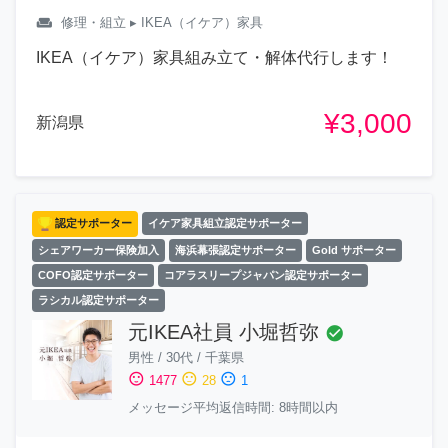
weekend
修理・組立
▸ IKEA（イケア）家具
IKEA（イケア）家具組み立て・解体代行します！
¥3,000
新潟県
認定サポーター
イケア家具組立認定サポーター
シェアワーカー保険加入
海浜幕張認定サポーター
Gold サポーター
COFO認定サポーター
コアラスリープジャパン認定サポーター
ラシカル認定サポーター
元IKEA社員 小堀哲弥
check_circle
男性
/
30代
/
千葉県
sentiment_satisfied
sentiment_neutral
sentiment_dissatisfied
1477
28
1
メッセージ平均返信時間: 8時間以内