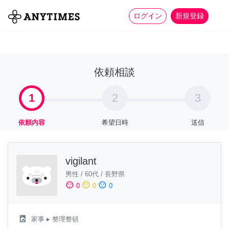
more_horiz
全て
修理・組立
家事
ログイン
新規登録
依頼相談
1
2
3
依頼内容
希望日時
送信
vigilant
男性
/
60代
/
長野県
sentiment_satisfied
sentiment_neutral
sentiment_dissatisfied
0
0
0
local_laundry_service
家事
▸ 整理整頓