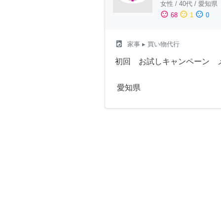
女性
/
40代
/
愛知県
sentiment_satisfied
sentiment_neutral
sentiment_dissatisfied
68
1
0
local_laundry_service
家事
▸ 買い物代行
初回 お試しキャンペーン 
愛知県