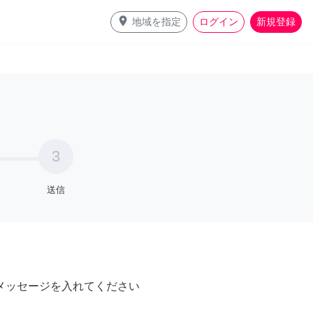
place
地域を指定
ログイン
新規登録
3
送信
メッセージを入れてください