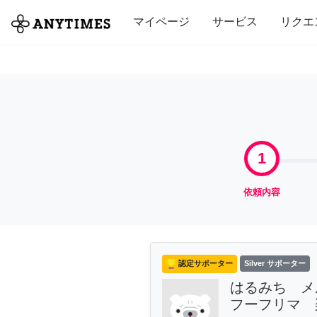
全て
修理・組立
家事
引っ越し
マイページ
サービス
リクエ
1
依頼内容
認定サポーター
Silver サポーター
はるみち メ
フーフリマ 