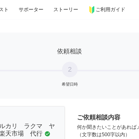
more_horiz
インテリア
趣味・習い事
ペット
料理
スト
サポーター
ストーリー
ご利用ガイド
依頼相談
2
希望日時
ご依頼相談内容
ルカリ ラクマ ヤ
何か聞きたいことがあれば
楽天市場 代行
check_circle
（文字数は500字以内）