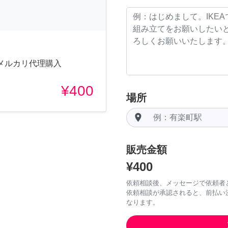
メルカリ代理購入
¥400
場所
room
販売金額
¥400
依頼相談後、メッセージで依頼者
依頼相談が承認されると、前払い
なります。