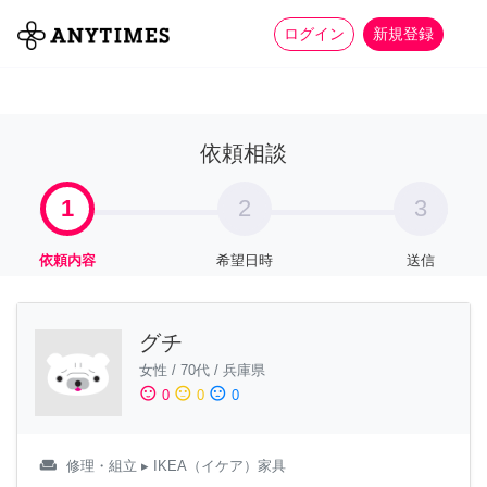
more_horiz
全て
修理・組立
家事
ログイン
新規登録
依頼相談
1
2
3
依頼内容
希望日時
送信
グチ
女性
/
70代
/
兵庫県
sentiment_satisfied
sentiment_neutral
sentiment_dissatisfied
0
0
0
weekend
修理・組立
▸ IKEA（イケア）家具