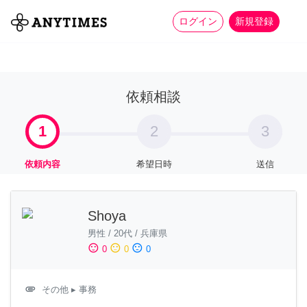
more_horiz
全て
修理・組立
家事
ログイン
新規登録
依頼相談
1
2
3
依頼内容
希望日時
送信
Shoya
男性
/
20代
/
兵庫県
sentiment_satisfied
sentiment_neutral
sentiment_dissatisfied
0
0
0
attachment
その他
▸ 事務