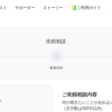
more_horiz
インテリア
趣味・習い事
ペット
料理
スト
サポーター
ストーリー
ご利用ガイド
依頼相談
2
希望日時
ご依頼相談内容
県
何か聞きたいことがあれば
（文字数は500字以内）