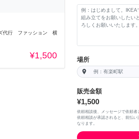
ズ代行 ファッション 横
¥1,500
場所
room
販売金額
¥1,500
依頼相談後、メッセージで依頼者
依頼相談が承認されると、前払い
なります。