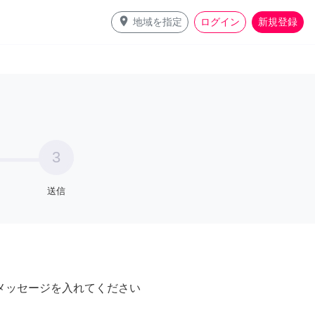
place
地域を指定
ログイン
新規登録
3
送信
メッセージを入れてください