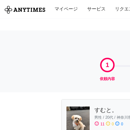
全て
修理・組立
家事
引っ越し
マイページ
サービス
リクエ
1
依頼内容
すむと。
男性
/
20代
/
神奈川
sentiment_satisfied
sentiment_neutral
sentiment_dissatisfied
11
0
0