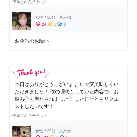
依頼されたチケット
女性
/
30代
/
東京都
sentiment_satisfied
sentiment_neutral
sentiment_dissatisfied
24
1
0
お弁当のお願い
本日はありがとうございます！ 大変美味しくい
ただきました！ 僕の理想としていた内容で、お
腹も心も満たされました！ また是非ともリクエ
ストしたいです！
依頼されたチケット
女性
/
30代
/
東京都