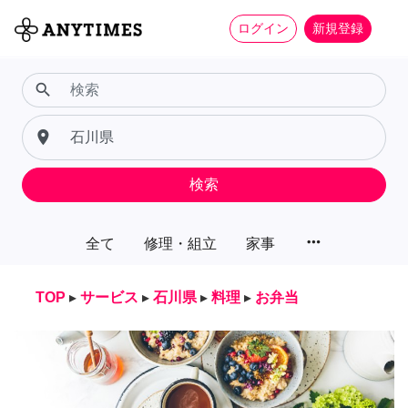
ログイン
新規登録
search
place
検索
more_horiz
全て
修理・組立
家事
TOP
▸
サービス
▸
石川県
▸
料理
▸
お弁当