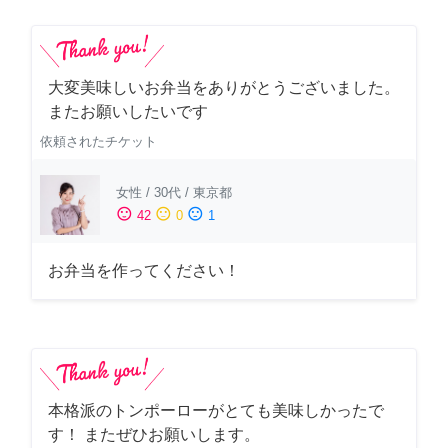
大変美味しいお弁当をありがとうございました。
またお願いしたいです
依頼されたチケット
女性
/
30代
/
東京都
sentiment_satisfied
sentiment_neutral
sentiment_dissatisfied
42
0
1
お弁当を作ってください！
本格派のトンポーローがとても美味しかったで
す！ またぜひお願いします。