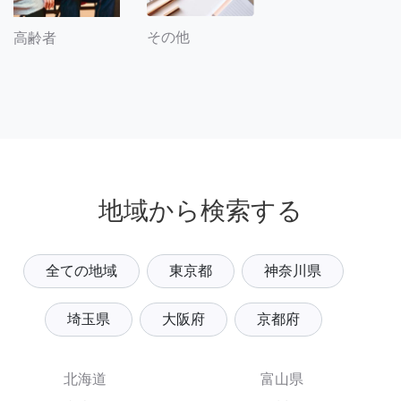
その他
高齢者
地域から検索する
全ての地域
東京都
神奈川県
埼玉県
大阪府
京都府
北海道
富山県