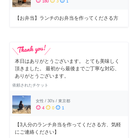
sentiment_satisfied
sentiment_neutral
sentiment_dissatisfied
180
3
1
【お弁当】ランチのお弁当を作ってくださる方
本日はありがとうございます。 とても美味しく
頂きました。 最初から最後までご丁寧な対応、
ありがとうございます。
依頼されたチケット
女性
/
30's
/
東京都
sentiment_satisfied
sentiment_neutral
sentiment_dissatisfied
4
0
1
【3人分のランチ弁当を作ってくださる方、気軽
にご連絡ください】