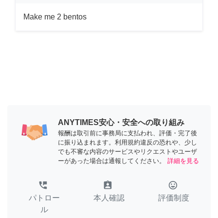
Make me 2 bentos
ANYTIMES安心・安全への取り組み
報酬は取引前に事務局に支払われ、評価・完了後
に振り込まれます。利用規約違反の恐れや、少し
でも不審な内容のサービスやリクエストやユーザ
ーがあった場合は通報してください。
詳細を見る
perm_phone_msg
assignment_ind
tag_faces
パトロー
本人確認
評価制度
ル