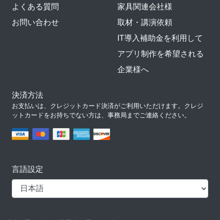
よくある質問
家具関連会社様
お問い合わせ
取材・講演依頼
IT導入補助金を利用して
アプリ制作を希望される
企業様へ
決済方法
お支払いは、クレジットカード決済がご利用いただけます。クレジ
ットカードをお持ちでない方は、事務局までご連絡ください。
言語設定