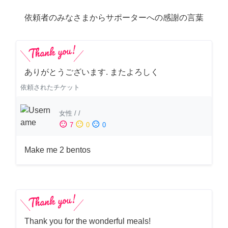
依頼者のみなさまからサポーターへの感謝の言葉
ありがとうございます. またよろしく
依頼されたチケット
女性
/
/
sentiment_satisfied
sentiment_neutral
sentiment_dissatisfied
7
0
0
Make me 2 bentos
Thank you for the wonderful meals!