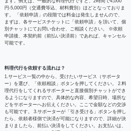
ます。例えば、一般的な料理代行ですと、2時間で4,000
円-5,000円（交通費等込、材料費別）ほどとなっておりま
す。 「依頼申請」の段階では料金は発生しませんので、
まずは、各サービスチケットに「依頼申請」を頂いて、個
別チャットにてお問い合わせ、ご相談ください。 ※依頼
申請後、本契約前（前払い決済前）であれば、キャンセル
可能です。
料理代行を依頼する流れは？
1.サービス一覧の中から、受けたいサービス（サポータ
ー）を選び、「依頼相談」ボタンを押してください。 2.料
理代行をしてくれるサポーターと直接個別チャットができ
るようになりますので、具体的な内容、希望日時、場所な
どをサポーターへお伝えください。ここで金額などの交渉
も可能です。 3.サポーターが「引き受ける」ボタンを押し
たら、依頼者様側で決済が可能になりますので、詳細が決
まりましたら、前払い決済をしてください。お支払いは、