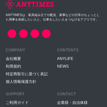
ANYTIMESは、家具組み立てや配送、家事などの日常のちょっとし
た用事を依頼したい人と、仕事をしたい人をつなげるアプリです。
COMPANY
CONTENTS
会社概要
ANYLIFE
利用規約
NEWS
特定商取引に基づく表記
個人情報保護方針
SUPPORT
CONTACT
ご利用ガイド
企業様・自治体様