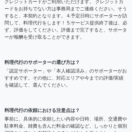
クレジットカードがご利用いただけます。 クレジットカ
ードをお持ちでない方は事務局までご連絡ください。そう
すると、本契約となります。 4.予定日時にサポーターが訪
問して、料理代行をします！ 5.サービス提供終了後は、必
ず、評価をしてください。評価まで完了すると、サポータ
ーが報酬を受け取ることができます。
料理代行のサポーターの選び方は？
「認定サポーター」や「本人確認済み」のサポーターがお
すすめです。その他に、対応エリアや今までの評価/実績
を確認して、選んでください。
料理代行の依頼における注意点は？
事前に、具体的に依頼したい内容や日時、場所、交通費や
駐車料金、雑費も含んだ料金の確認など、しっかりと個別