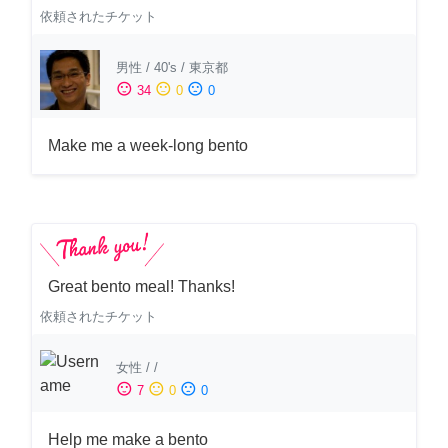
依頼されたチケット
男性
/
40's
/
東京都
sentiment_satisfied
sentiment_neutral
sentiment_dissatisfied
34
0
0
Make me a week-long bento
Great bento meal! Thanks!
依頼されたチケット
女性
/
/
sentiment_satisfied
sentiment_neutral
sentiment_dissatisfied
7
0
0
Help me make a bento