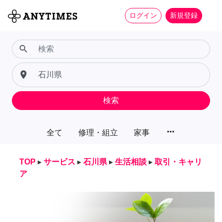
ログイン
新規登録
search
place
検索
more_horiz
全て
修理・組立
家事
TOP
▸
サービス
▸
石川県
▸
生活相談
▸
取引・キャリ
ア