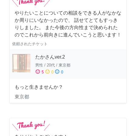
やりたいことについての相談をできる人がなかな
か周りにいなかったので、 話せてとてもすっき
りしました。 また今後の方向性まで決められた
のでこれから前向きに進んでいこうと思います！
依頼されたチケット
たかさんver.2
男性
/
20代
/
東京都
sentiment_satisfied
sentiment_neutral
sentiment_dissatisfied
5
0
0
もっと生きませんか？
東京都