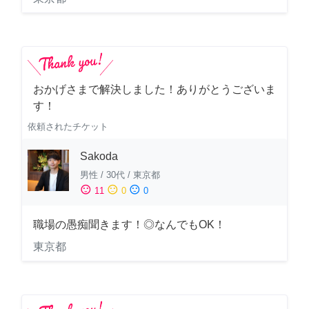
おかげさまで解決しました！ありがとうございま
す！
依頼されたチケット
Sakoda
男性
/
30代
/
東京都
sentiment_satisfied
sentiment_neutral
sentiment_dissatisfied
11
0
0
職場の愚痴聞きます！◎なんでもOK！
東京都