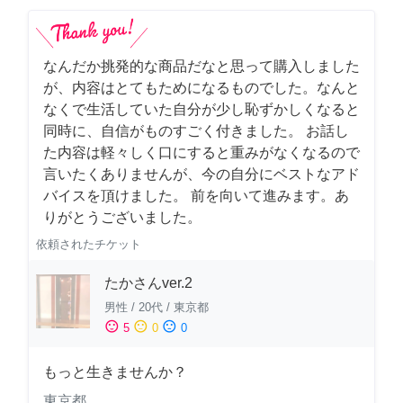
なんだか挑発的な商品だなと思って購入しました
が、内容はとてもためになるものでした。なんと
なくで生活していた自分が少し恥ずかしくなると
同時に、自信がものすごく付きました。 お話し
た内容は軽々しく口にすると重みがなくなるので
言いたくありませんが、今の自分にベストなアド
バイスを頂けました。 前を向いて進みます。あ
りがとうございました。
依頼されたチケット
たかさんver.2
男性
/
20代
/
東京都
sentiment_satisfied
sentiment_neutral
sentiment_dissatisfied
5
0
0
もっと生きませんか？
東京都