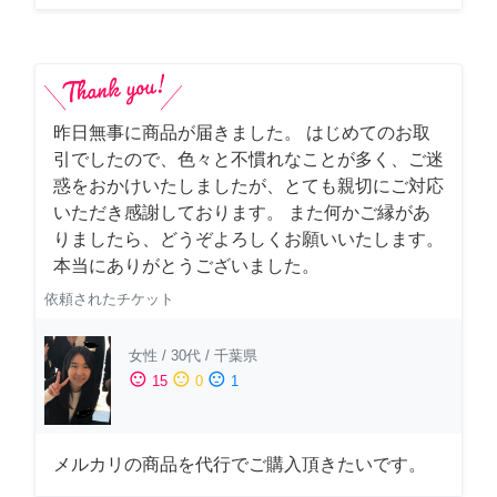
昨日無事に商品が届きました。 はじめてのお取
引でしたので、色々と不慣れなことが多く、ご迷
惑をおかけいたしましたが、とても親切にご対応
いただき感謝しております。 また何かご縁があ
りましたら、どうぞよろしくお願いいたします。
本当にありがとうございました。
依頼されたチケット
女性
/
30代
/
千葉県
sentiment_satisfied
sentiment_neutral
sentiment_dissatisfied
15
0
1
メルカリの商品を代行でご購入頂きたいです。