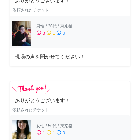
ありがとうございます！
依頼されたチケット
男性
/
30代
/
東京都
sentiment_satisfied
sentiment_neutral
sentiment_dissatisfied
3
1
0
現場の声を聞かせてください！
ありがとうございます！
依頼されたチケット
女性
/
50代
/
東京都
sentiment_satisfied
sentiment_neutral
sentiment_dissatisfied
1
1
0