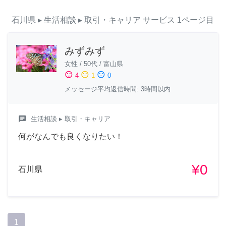
石川県
▸ 生活相談
▸ 取引・キャリア
サービス
1ページ目
みずみず
女性
/
50代
/
富山県
sentiment_satisfied
sentiment_neutral
sentiment_dissatisfied
4
1
0
メッセージ平均返信時間: 3時間以内
chat
生活相談
▸ 取引・キャリア
何がなんでも良くなりたい！
¥0
石川県
1