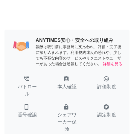
ANYTIMES安心・安全への取り組み
報酬は取引前に事務局に支払われ、評価・完了後
に振り込まれます。利用規約違反の恐れや、少し
でも不審な内容のサービスやリクエストやユーザ
ーがあった場合は通報してください。
詳細を見る
perm_phone_msg
assignment_ind
tag_faces
パトロー
本人確認
評価制度
ル
smartphone
lock
stars
番号確認
シェアワ
認定制度
ーカー保
険