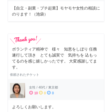
【自立・副業・プチ起業】モヤモヤ女性の相談に
のります！（池袋）
ボランティア精神で 様々 知恵をしぼり 任務
遂行して頂き とても誠実で 気持ちを 込もっ
てるのを感じ嬉しかったです。 大変感謝してま
す。
依頼されたチケット
女性
/
40代
/
東京都
sentiment_satisfied
sentiment_neutral
sentiment_dissatisfied
10
0
0
よろしくお願いします。