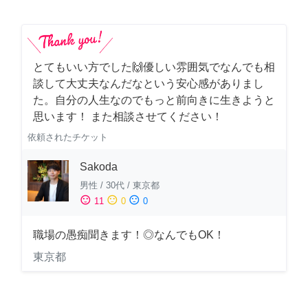
とてもいい方でした🙌優しい雰囲気でなんでも相
談して大丈夫なんだなという安心感がありまし
た。自分の人生なのでもっと前向きに生きようと
思います！ また相談させてください！
依頼されたチケット
Sakoda
男性
/
30代
/
東京都
sentiment_satisfied
sentiment_neutral
sentiment_dissatisfied
11
0
0
職場の愚痴聞きます！◎なんでもOK！
東京都