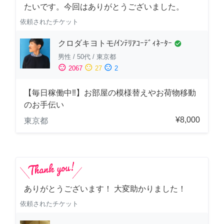
たいです。今回はありがとうございました。
依頼されたチケット
クロダキヨトモ/ｲﾝﾃﾘｱｺｰﾃﾞｨﾈｰﾀｰ
check_circle
男性
/
50代
/
東京都
sentiment_satisfied
sentiment_neutral
sentiment_dissatisfied
2067
27
2
【毎日稼働中‼︎】お部屋の模様替えやお荷物移動
のお手伝い
¥8,000
東京都
ありがとうございます！ 大変助かりました！
依頼されたチケット