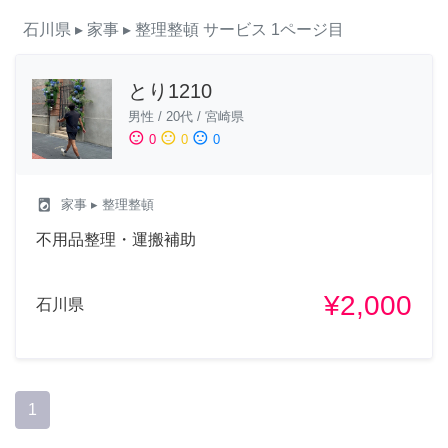
石川県
▸ 家事
▸ 整理整頓
サービス
1ページ目
とり1210
男性
/
20代
/
宮崎県
sentiment_satisfied
sentiment_neutral
sentiment_dissatisfied
0
0
0
local_laundry_service
家事
▸ 整理整頓
不用品整理・運搬補助
¥2,000
石川県
1