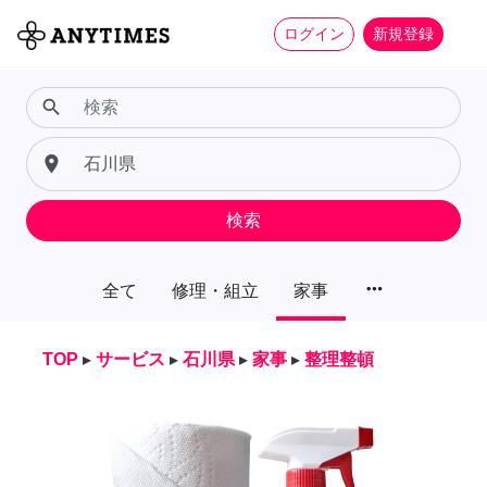
ログイン
新規登録
search
place
検索
more_horiz
全て
修理・組立
家事
TOP
▸
サービス
▸
石川県
▸
家事
▸
整理整頓