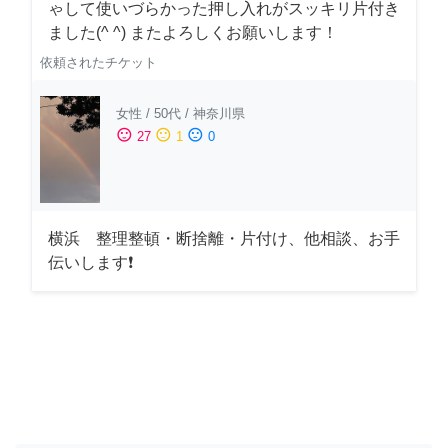
ゃして使いづらかった押し入れがスッキリ片付き
ました(^ ^) またよろしくお願いします！
依頼されたチケット
女性
/
50代
/
神奈川県
sentiment_satisfied
sentiment_neutral
sentiment_dissatisfied
27
1
0
横浜 整理整頓・断捨離・片付け、他相談、お手
伝いします❗