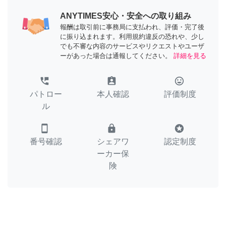
ANYTIMES安心・安全への取り組み
報酬は取引前に事務局に支払われ、評価・完了後
に振り込まれます。利用規約違反の恐れや、少し
でも不審な内容のサービスやリクエストやユーザ
ーがあった場合は通報してください。
詳細を見る
perm_phone_msg
assignment_ind
tag_faces
パトロー
本人確認
評価制度
ル
smartphone
lock
stars
番号確認
シェアワ
認定制度
ーカー保
険