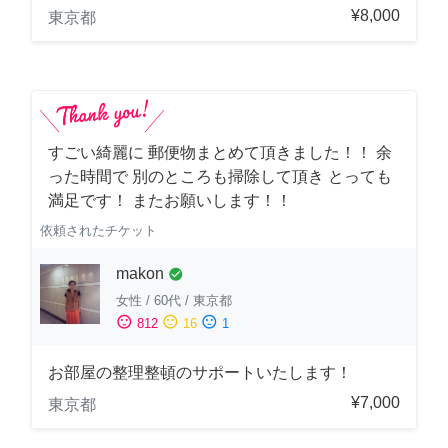
¥8,000
東京都
すごい綺麗に 郵便物まとめて頂きました！！ 余
った時間で 別のところも掃除して頂き とっても
満足です！ またお願いします！！
依頼されたチケット
makon
check_circle
女性
/
60代
/
東京都
sentiment_satisfied
sentiment_neutral
sentiment_dissatisfied
812
16
1
お部屋の整理整頓のサポートいたします！
¥7,000
東京都