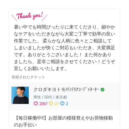
暑い中でも時間ぴったりに来てくださり、細やか
なケアをいただきながら大変ご丁寧で効率の良い
作業でした。 柔らかな人柄に色々とご相談して
しまいましたが快くご対応もいただき、大変満足
です。ありがとうございました！ また何かあり
ましたら、是非ご相談をさせてください！どうぞ
宜しくお願いいたします。
依頼されたチケット
クロダキヨトモ/ｲﾝﾃﾘｱｺｰﾃﾞｨﾈｰﾀｰ
check_circle
男性
/
50代
/
東京都
sentiment_satisfied
sentiment_neutral
sentiment_dissatisfied
2067
27
2
【毎日稼働中‼︎】お部屋の模様替えやお荷物移動
のお手伝い