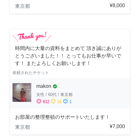
¥8,000
東京都
時間内に大量の資料をまとめて 頂き誠にありが
とうございました！！ とってもお仕事が早いで
す！ またよろしくお願いします！
依頼されたチケット
makon
check_circle
女性
/
60代
/
東京都
sentiment_satisfied
sentiment_neutral
sentiment_dissatisfied
812
16
1
お部屋の整理整頓のサポートいたします！
¥7,000
東京都