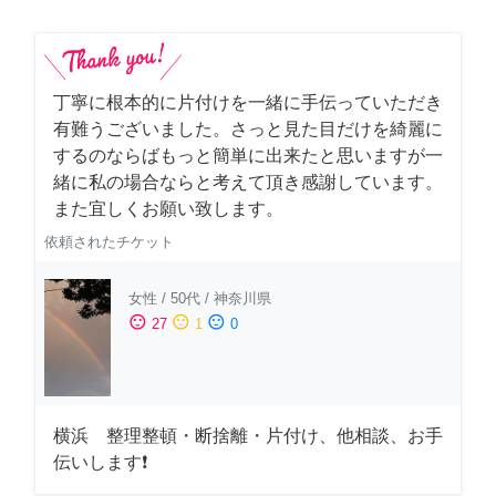
丁寧に根本的に片付けを一緒に手伝っていただき
有難うございました。さっと見た目だけを綺麗に
するのならばもっと簡単に出来たと思いますが一
緒に私の場合ならと考えて頂き感謝しています。
また宜しくお願い致します。
依頼されたチケット
女性
/
50代
/
神奈川県
sentiment_satisfied
sentiment_neutral
sentiment_dissatisfied
27
1
0
横浜 整理整頓・断捨離・片付け、他相談、お手
伝いします❗