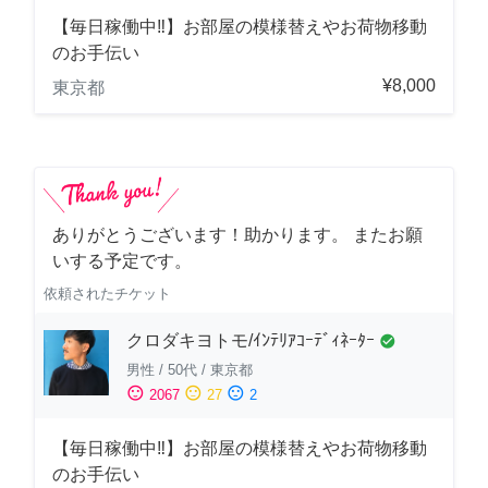
【毎日稼働中‼︎】お部屋の模様替えやお荷物移動
のお手伝い
¥8,000
東京都
ありがとうございます！助かります。 またお願
いする予定です。
依頼されたチケット
クロダキヨトモ/ｲﾝﾃﾘｱｺｰﾃﾞｨﾈｰﾀｰ
check_circle
男性
/
50代
/
東京都
sentiment_satisfied
sentiment_neutral
sentiment_dissatisfied
2067
27
2
【毎日稼働中‼︎】お部屋の模様替えやお荷物移動
のお手伝い