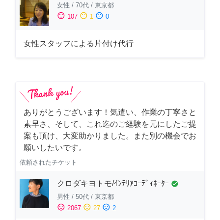
女性
/
70代
/
東京都
sentiment_satisfied
sentiment_neutral
sentiment_dissatisfied
107
1
0
女性スタッフによる片付け代行
ありがとうございます！気遣い、作業の丁寧さと
素早さ、そして、これ迄のご経験を元にしたご提
案も頂け、大変助かりました。また別の機会でお
願いしたいです。
依頼されたチケット
クロダキヨトモ/ｲﾝﾃﾘｱｺｰﾃﾞｨﾈｰﾀｰ
check_circle
男性
/
50代
/
東京都
sentiment_satisfied
sentiment_neutral
sentiment_dissatisfied
2067
27
2