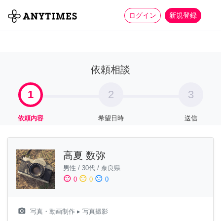
more_horiz
全て
修理・組立
家事
ログイン
新規登録
依頼相談
1
2
3
依頼内容
希望日時
送信
高夏 数弥
男性
/
30代
/
奈良県
sentiment_satisfied
sentiment_neutral
sentiment_dissatisfied
0
0
0
camera_alt
写真・動画制作
▸ 写真撮影