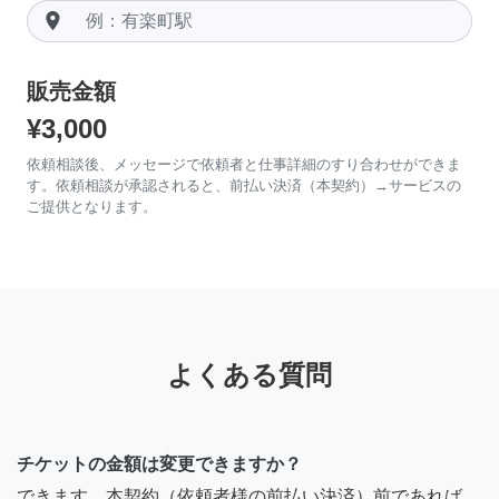
room
販売金額
¥3,000
依頼相談後、メッセージで依頼者と仕事詳細のすり合わせができま
す。依頼相談が承認されると、前払い決済（本契約）→サービスの
ご提供となります。
よくある質問
チケットの金額は変更できますか？
できます。本契約（依頼者様の前払い決済）前であれば、