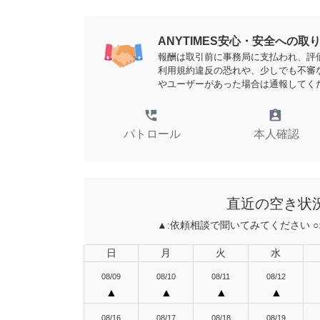
ANYTIMES安心・安全への取
報酬は取引前に事務局に支払われ、評
利用規約違反の恐れや、少しでも不審
やユーザーがあった場合は通報してく
perm_phone_msg
assignment_ind
パトロール
本人確認
直近の空き状
▲:
依頼相談で聞いてみてください
○
日
月
火
水
08/09
08/10
08/11
08/12
▲
▲
▲
▲
08/16
08/17
08/18
08/19