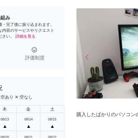
り組み
価・完了後に振り込まれます。
な内容のサービスやリクエスト
ださい。
詳細を見る
tag_faces
arrow_back_ios
評価制度
Previous
況
:
空あり
✕:
空なし
木
金
土
購入したばかりのパソコンの
08/13
08/14
08/15
▲
▲
▲
08/20
08/21
08/22