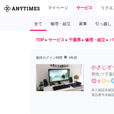
マイページ
サービス
リクエ
全て
修理・組立
家事
引っ越し
TOP
▸
サービス
▸
千葉県
▸
修理・組立
▸
パ
fiber_manual_record
最終ログイン時間
4年前
かさじぞ
男性
/
/
千葉
sentiment_satisfied
sentiment_neutral
sentiment_diss
0
0
本人確認未確
電話番号未確