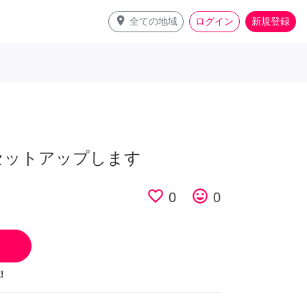
place
全ての地域
ログイン
新規登録
セットアップします
favorite_border
tag_faces
0
0
!