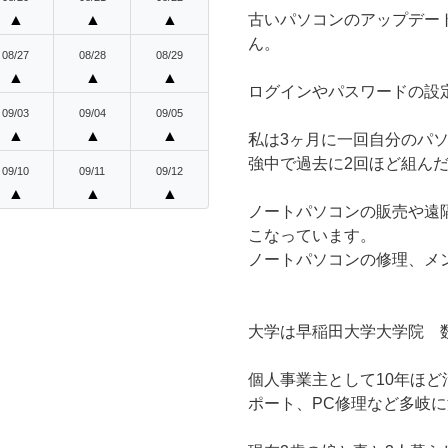
▲
▲
▲
古いパソコンのアップデー
ん。
08/27
08/28
08/29
▲
▲
▲
ログインやパスワードの設
09/03
09/04
09/05
▲
▲
▲
私は3ヶ月に一回自分のパ
強中で過去に2回ほど組ん
09/10
09/11
09/12
▲
▲
▲
ノートパソコンの販売や遠
こなっています。
ノートパソコンの修理、メン
大学は早稲田大学大学院 
個人事業主として10年ほど
ポート、PC修理など多岐