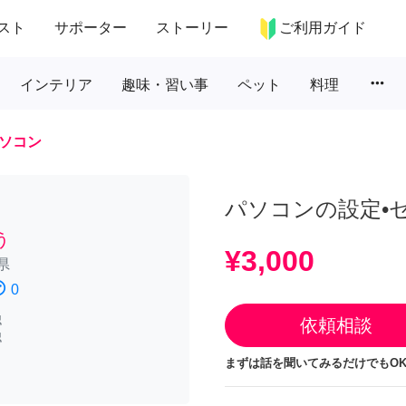
スト
サポーター
ストーリー
ご利用ガイド
more_horiz
インテリア
趣味・習い事
ペット
料理
ソコン
パソコンの設定•
う
¥3,000
県
atisfied
0
認
依頼相談
認
まずは話を聞いてみるだけでもOK