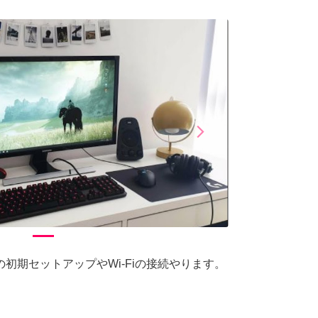
arrow_forward_ios
Next
初期セットアップやWi-Fiの接続やります。