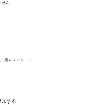
ません。
理・組立
▸ パソコン
追加する