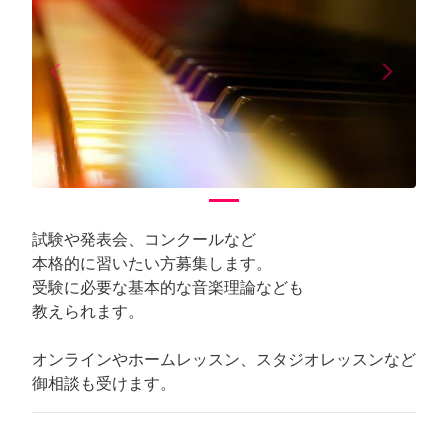
arrow_back_ios
arrow_forward_ios
Previous
Next
試験や発表会、コンクールなど
本格的に習いたい方募集します。
受験に必要な基本的な音楽理論なども
教えられます。
オンラインやホームレッスン、スタジオレッスンなど
御相談も受けます。