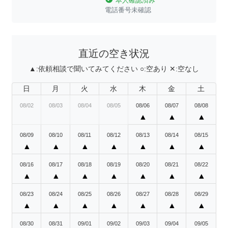
本人確認済み
電話番号未確認
直近の空き状況
▲:
依頼相談で聞いてみてください
○:
空あり
✕:
空なし
日
月
火
水
木
金
土
08/02
08/03
08/04
08/05
08/06
08/07
08/08
▲
▲
▲
08/09
08/10
08/11
08/12
08/13
08/14
08/15
▲
▲
▲
▲
▲
▲
▲
08/16
08/17
08/18
08/19
08/20
08/21
08/22
▲
▲
▲
▲
▲
▲
▲
08/23
08/24
08/25
08/26
08/27
08/28
08/29
▲
▲
▲
▲
▲
▲
▲
08/30
08/31
09/01
09/02
09/03
09/04
09/05