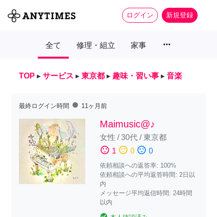
ログイン
新規登録
more_horiz
全て
修理・組立
家事
TOP
▸
サービス
▸
東京都
▸
趣味・習い事
▸
音楽
fiber_manual_record
最終ログイン時間
11ヶ月前
Maimusic@♪
女性
/
30代
/
東京都
sentiment_satisfied
sentiment_neutral
sentiment_dissatisfied
1
0
0
依頼相談への返答率: 100%
依頼相談への平均返答時間: 2日以
内
メッセージ平均返信時間: 24時間
以内
check_circle