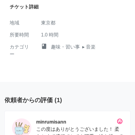
チケット詳細
地域
東京都
所要時間
1.0
時間
class
カテゴリ
趣味・習い事
▸ 音楽
ー
依頼者からの評価
(
1
)
tag_faces
minrumisann
この度はありがとうございました！ 柔