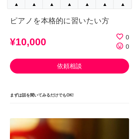
▲
▲
▲
▲
▲
▲
▲
ピアノを本格的に習いたい方
favorite_border
0
¥10,000
tag_faces
0
依頼相談
まずは話を聞いてみるだけでもOK!