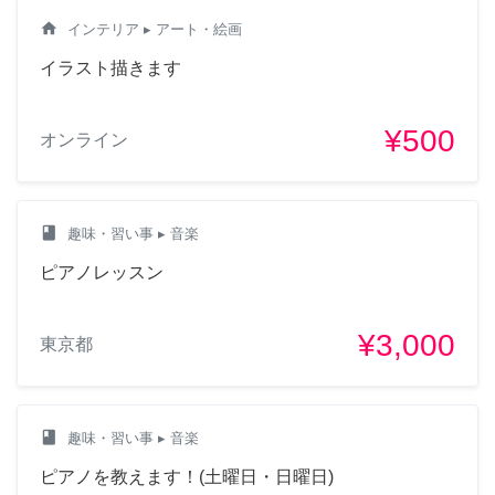
home
インテリア
▸ アート・絵画
イラスト描きます
¥500
オンライン
class
趣味・習い事
▸ 音楽
ピアノレッスン
¥3,000
東京都
class
趣味・習い事
▸ 音楽
ピアノを教えます！(土曜日・日曜日)