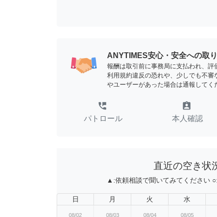
ANYTIMES安心・安全への取
報酬は取引前に事務局に支払われ、評
利用規約違反の恐れや、少しでも不審
やユーザーがあった場合は通報してく
perm_phone_msg
assignment_ind
パトロール
本人確認
直近の空き状
▲:
依頼相談で聞いてみてください
○
日
月
火
水
08/02
08/03
08/04
08/05