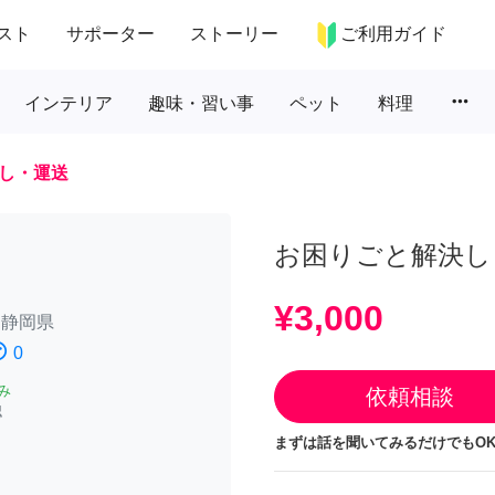
スト
サポーター
ストーリー
ご利用ガイド
more_horiz
インテリア
趣味・習い事
ペット
料理
し・運送
お困りごと解決し
¥3,000
/
静岡県
atisfied
0
み
依頼相談
認
まずは話を聞いてみるだけでもOK