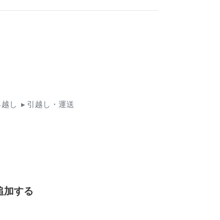
っ越し
▸ 引越し・運送
追加する