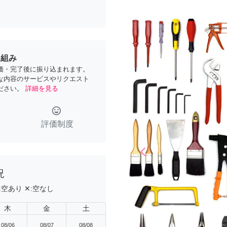
り組み
価・完了後に振り込まれます。
な内容のサービスやリクエスト
ださい。
詳細を見る
tag_faces
評価制度
arrow_back_ios
Previous
況
:
空あり
✕:
空なし
木
金
土
08/06
08/07
08/08