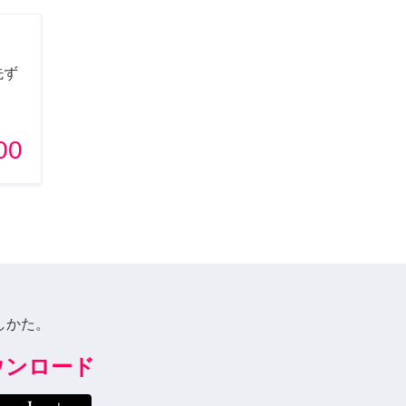
先ず
00
しかた。
ダウンロード