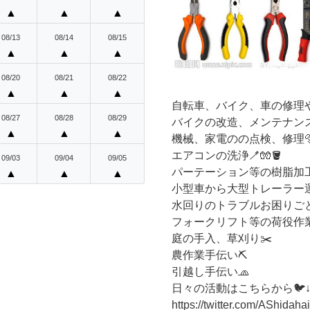
▲
▲
▲
08/13
08/14
08/15
▲
▲
▲
08/20
08/21
08/22
▲
▲
▲
自転車、バイク、車の修理や点
08/27
08/28
08/29
バイクの改造、メンテナン
▲
▲
▲
機械、家電のの点検、修理🔩
エアコンの洗浄🪥🧤🪣
09/03
09/04
09/05
パーテーション等の樹脂加
▲
▲
▲
小型車から大型トレーラー運転
水回りのトラブルお困りごと🛠️
フォークリフト等の荷役作
庭の手入、草刈り✂️
農作業手伝い⛏️
引越し手伝い🧢
日々の活動はこちらから🐦↓
https://twitter.com/AShidahai