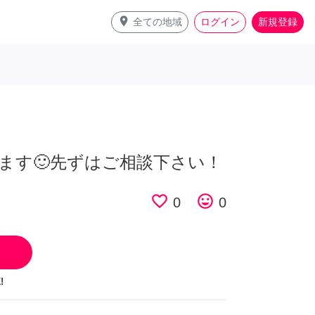
place
全ての地域
ログイン
新規登録
ます🙂先ずはご相談下さい！
favorite_border
tag_faces
0
0
!