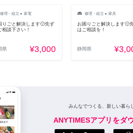
weekend
修理・組立
▸ 家電
修理・組立
▸ 家具
困りごと解決します🙂先ず
お困りごと解決します🙂
ご相談下さい！
はご相談を！
¥3,000
¥3,0
岡県
静岡県
みんなでつくる、新しい暮ら
ANYTIMESアプリを