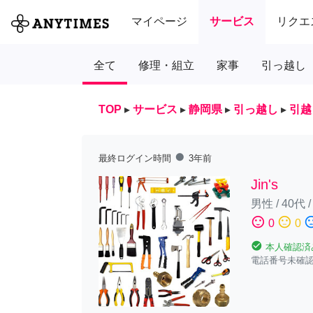
マイページ
サービス
リクエ
全て
修理・組立
家事
引っ越し
TOP
▸
サービス
▸
静岡県
▸
引っ越し
▸
引越
fiber_manual_record
最終ログイン時間
3年前
Jin's
男性
/
40代
sentiment_satisfied
sentiment_neutral
sentiment_diss
0
0
check_circle
本人確認済
電話番号未確