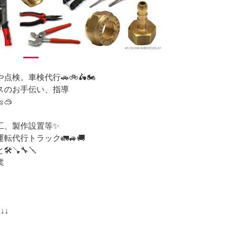
検。車検代行🚗🚲🛵🏍️
スのお手伝い、指導
🥽
工、製作設置等✨
代行トラック🚛🚙🚚
🪠🔧🪛
業
↓↓