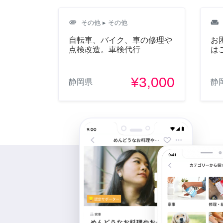
attachment
weekend
その他
▸ その他
自転車、バイク、車の修理や
お
点検改造。車検代行
は
¥3,000
静岡県
静