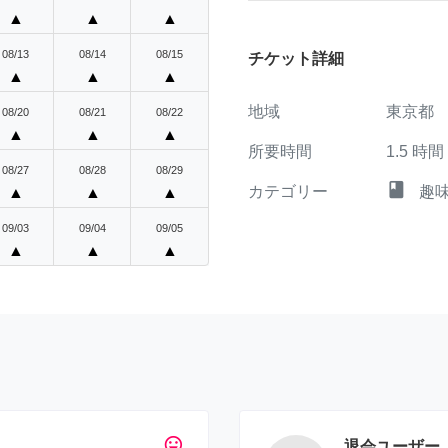
▲
▲
▲
08/13
08/14
08/15
チケット詳細
▲
▲
▲
地域
東京都
08/20
08/21
08/22
▲
▲
▲
所要時間
1.5
時間
08/27
08/28
08/29
class
カテゴリー
趣
▲
▲
▲
09/03
09/04
09/05
▲
▲
▲
tag_faces
退会ユーザー