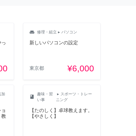
weekend
修理・組立
▸ パソコン
やっ
新しいパソコンの設定
00
¥6,000
東京都
真加
趣味・習
▸ スポーツ・トレー
class
い事
ニング
ショ
【たのしく】卓球教えます。
）教
【やさしく】