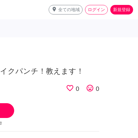
place
全ての地域
ログイン
新規登録
イクパンチ！教えます！
favorite_border
tag_faces
0
0
!