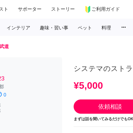
スト
サポーター
ストーリー
ご利用ガイド
more_horiz
インテリア
趣味・習い事
ペット
料理
武道
システマのストラ
3
¥5,000
都
atisfied
0
認
依頼相談
認
まずは話を聞いてみるだけでもOK