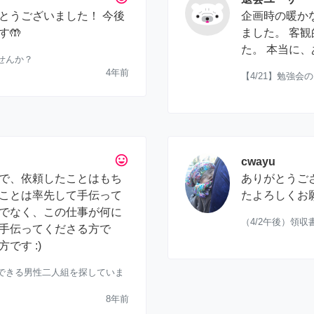
とうございました！ 今後
企画時の暖か
🤲
ました。 客
た。 本当に
せんか？
4年前
【4/21】勉強
tag_faces
cwayu
で、依頼したことはもち
ありがとうご
ことは率先して手伝って
たよろしくお
でなく、この仕事が何に
（4/2午後）領
手伝ってくださる方で
です :)
できる男性二人組を探していま
8年前