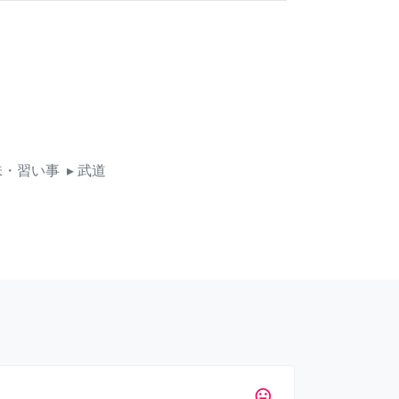
味・習い事
▸ 武道
tag_faces