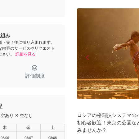
り組み
価・完了後に振り込まれます。
な内容のサービスやリクエスト
ださい。
詳細を見る
arrow_back_ios
Previous
tag_faces
評価制度
況
ロシアの格闘技システマの
:
空あり
✕:
空なし
初心者歓迎！東京の公園な
木
金
土
みませんか？
08/06
08/07
08/08