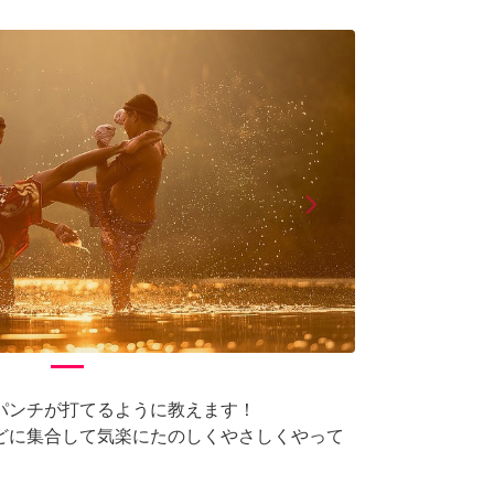
arrow_forward_ios
Next
パンチが打てるように教えます！
どに集合して気楽にたのしくやさしくやって