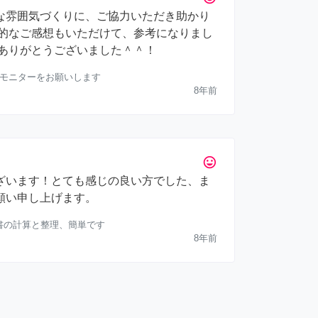
な雰囲気づくりに、ご協力いただき助かり
観的なご感想もいただけて、参考になりまし
、ありがとうございました＾＾！
会のモニターをお願いします
8年前
tag_faces
ざいます！とても感じの良い方でした、ま
願い申し上げます。
収書の計算と整理、簡単です
8年前