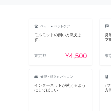
pets
chat
ペット
▸ ペットケア
モルモットの飼い方教えま
発
す。
支
¥4,500
東京都
東
weekend
class
修理・組立
▸ パソコン
インターネットが使えるよう
パ
にしてほしい
方