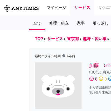
マイページ
サービス
リクエ
全て
修理・組立
家事
引っ越し
TOP
▸
サービス
▸
東京都
▸
趣味・習い事
▸
fiber_manual_record
最終ログイン時間
4年前
加藤 012
/
30代
/
東京
sentiment_satisfied
sentiment_neutral
sentiment_diss
6
0
本人確認未確
電話番号未確