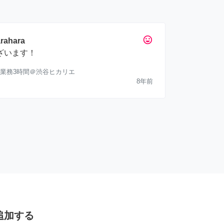
tag_faces
rahara
ざいます！
業務3時間＠渋谷ヒカリエ
8年前
追加する