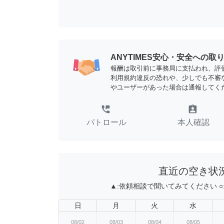
ANYTIMES安心・安全への取
報酬は取引前に事務局に支払われ、評
利用規約違反の恐れや、少しでも不審
やユーザーがあった場合は通報してく
perm_phone_msg
assignment_ind
パトロール
本人確認
直近の空き状
▲:
依頼相談で聞いてみてください
○
日
月
火
水
08/02
08/03
08/04
08/05