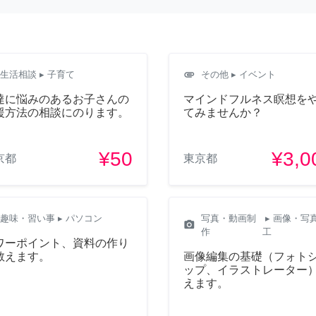
attachment
生活相談
▸ 子育て
その他
▸ イベント
達に悩みのあるお子さんの
マインドフルネス瞑想を
援方法の相談にのります。
てみませんか？
¥50
¥3,0
京都
東京都
趣味・習い事
▸ パソコン
写真・動画制
▸ 画像・写
camera_alt
作
工
ワーポイント、資料の作り
教えます。
画像編集の基礎（フォト
ップ、イラストレーター
えます。