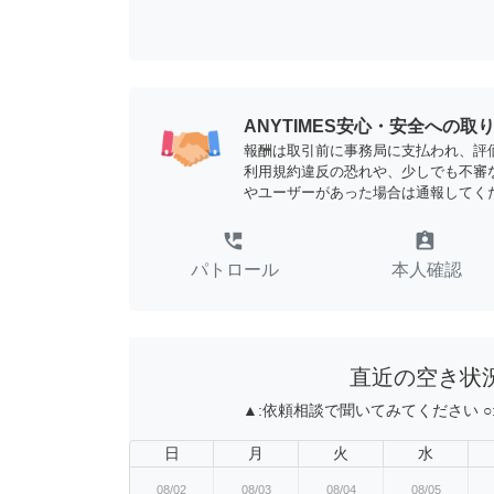
ANYTIMES安心・安全への取
報酬は取引前に事務局に支払われ、評
利用規約違反の恐れや、少しでも不審
やユーザーがあった場合は通報してく
perm_phone_msg
assignment_ind
パトロール
本人確認
直近の空き状
▲:
依頼相談で聞いてみてください
○
日
月
火
水
08/02
08/03
08/04
08/05