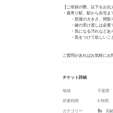
【ご依頼の際、以下をお伝
・最寄り駅、駅から自宅ま
・部屋の大きさ、間取
・鍵の受け渡しは必
・気になる汚れなどあり
・気をつけて欲しいこと
ご質問があればお気軽にお
チケット詳細
地域
千葉県
所要時間
4
時間
escalator_warning
カテゴリー
高