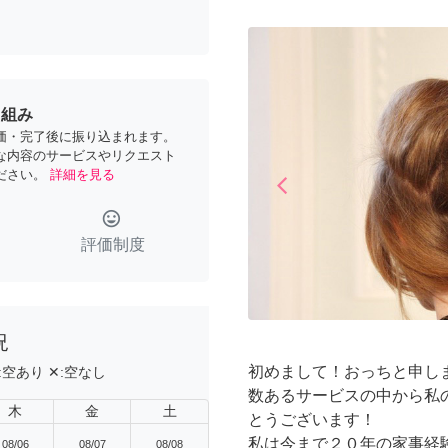
り組み
価・完了後に振り込まれます。
な内容のサービスやリクエスト
ださい。
詳細を見る
arrow_back_ios
Previous
tag_faces
評価制度
況
初めまして！おっちと申し
:
空あり
✕:
空なし
数あるサービスの中から私
木
金
土
とうございます！
私は今まで２０年の家事経
08/06
08/07
08/08