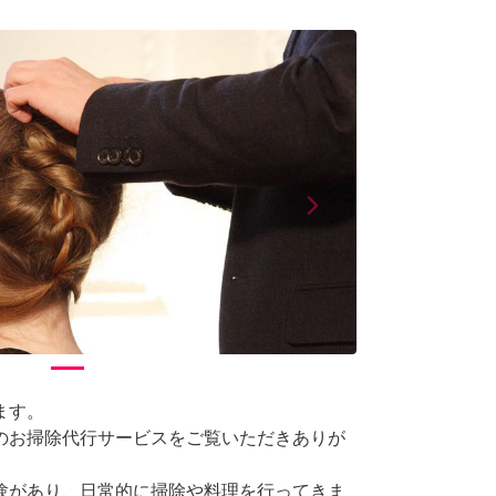
arrow_forward_ios
Next
ます。
のお掃除代行サービスをご覧いただきありが
験があり、日常的に掃除や料理を行ってきま