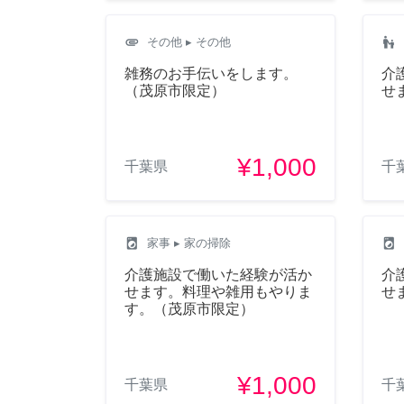
attachment
escalator_warning
その他
▸ その他
雑務のお手伝いをします。
介
（茂原市限定）
せ
¥1,000
千葉県
千
local_laundry_service
local_laundry_service
家事
▸ 家の掃除
介護施設で働いた経験が活か
介
せます。料理や雑用もやりま
せ
す。（茂原市限定）
¥1,000
千葉県
千