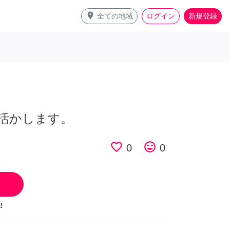
place
全ての地域
ログイン
新規登録
活かします。
favorite_border
tag_faces
0
0
!