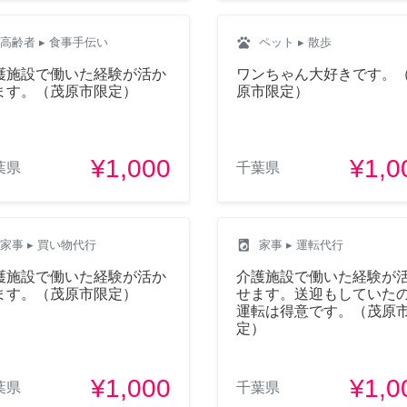
pets
高齢者
▸ 食事手伝い
ペット
▸ 散歩
護施設で働いた経験が活か
ワンちゃん大好きです。
ます。（茂原市限定）
原市限定）
¥1,000
¥1,0
葉県
千葉県
local_laundry_service
家事
▸ 買い物代行
家事
▸ 運転代行
護施設で働いた経験が活か
介護施設で働いた経験が
ます。（茂原市限定）
せます。送迎もしていた
運転は得意です。（茂原
定）
¥1,000
¥1,0
葉県
千葉県