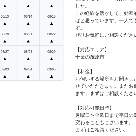
▲
▲
▲
した。
この経験を活かして、効率
08/13
08/14
08/15
ばと思っています。一人で
▲
▲
▲
す。
08/20
08/21
08/22
ぜひお気軽にご相談くださ
▲
▲
▲
【対応エリア】
08/27
08/28
08/29
千葉の茂原市
▲
▲
▲
09/03
09/04
09/05
【料金】
▲
▲
▲
お伺いする場所をお聞きし
せていただきます。またお
ます。まずはご相談くださ
【対応可能日時】
月曜日〜金曜日まで平日の6
変わることもございます。
まずはご相談ください。