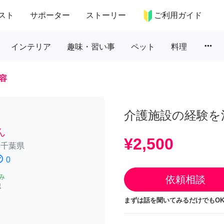
スト
サポーター
ストーリー
ご利用ガイド
more_horiz
インテリア
趣味・習い事
ペット
料理
容
介護施設の経験を
ん
¥2,500
/
千葉県
atisfied
0
み
依頼相談
認
まずは話を聞いてみるだけでもOK