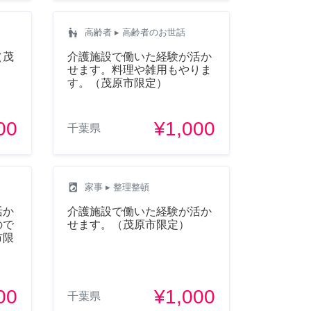
escalator_warning
高齢者
▸ 高齢者のお世話
（茂
介護施設で働いた経験が活か
せます。料理や雑用もやりま
す。（茂原市限定）
00
¥1,000
千葉県
local_laundry_service
家事
▸ 整理整頓
活か
介護施設で働いた経験が活か
ので
せます。（茂原市限定）
市限
00
¥1,000
千葉県