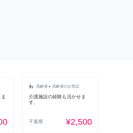
escalator_warning
高齢者
▸ 高齢者のお世話
きま
介護施設の経験も活かせま
す。
00
¥2,500
千葉県