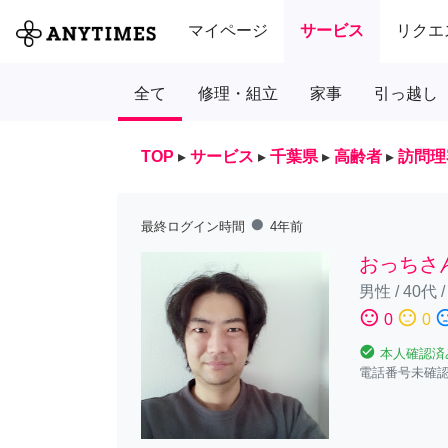
マイページ
サービス
リクエ
全て
修理・組立
家事
引っ越し
TOP
▸
サービス
▸
千葉県
▸
高齢者
▸
訪問理
fiber_manual_record
最終ログイン時間
4年前
おっちさ
男性
/
40代
sentiment_satisfied
sentiment_neutral
sentiment_diss
0
0
check_circle
本人確認済
電話番号未確