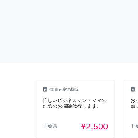
local_laundry_service
local_laundry_service
家事
▸ 家の掃除
忙しいビジネスマン・ママの
お
ためのお掃除代行します。
願
¥2,500
千葉県
千