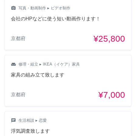
camera_alt
写真・動画制作
▸ ビデオ制作
会社のHPなどに使う短い動画作ります！
¥25,800
京都府
weekend
修理・組立
▸ IKEA（イケア）家具
家具の組み立て致します
¥7,000
京都府
chat
生活相談
▸ 恋愛
浮気調査致します