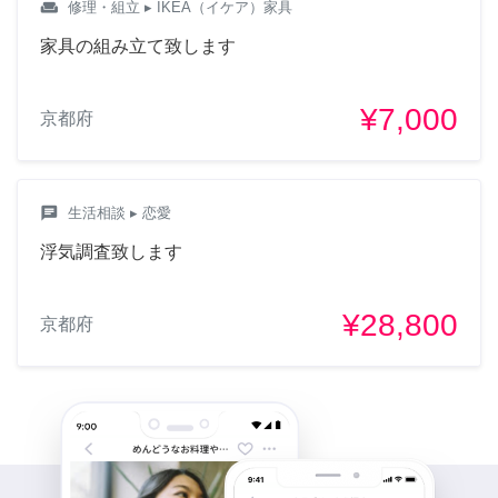
weekend
修理・組立
▸ IKEA（イケア）家具
家具の組み立て致します
¥7,000
京都府
chat
生活相談
▸ 恋愛
浮気調査致します
¥28,800
京都府