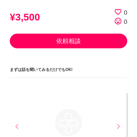
favorite_border
0
¥3,500
tag_faces
0
依頼相談
まずは話を聞いてみるだけでもOK!
arrow_back_ios
arrow_forward_ios
Previous
Next