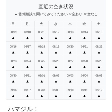
直近の空き状況
▲:
依頼相談で聞いてみてください
○:
空あり
✕:
空なし
日
月
火
水
木
金
土
08/09
08/10
08/11
08/12
08/13
08/14
08/15
▲
▲
▲
▲
▲
▲
▲
08/16
08/17
08/18
08/19
08/20
08/21
08/22
▲
▲
▲
▲
▲
▲
▲
08/23
08/24
08/25
08/26
08/27
08/28
08/29
▲
▲
▲
▲
▲
▲
▲
08/30
08/31
09/01
09/02
09/03
09/04
09/05
▲
▲
▲
▲
▲
▲
▲
09/06
09/07
09/08
09/09
09/10
09/11
09/12
▲
▲
▲
▲
▲
▲
▲
ハマジル！