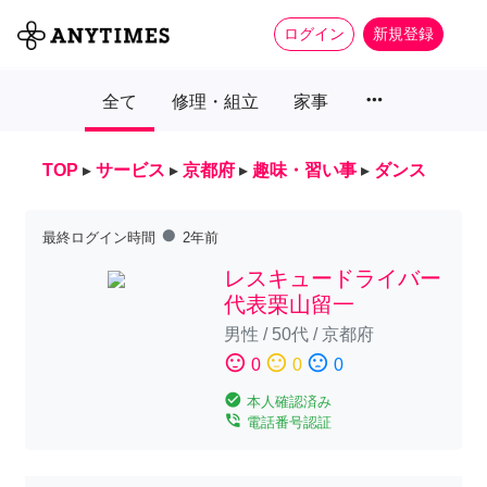
ログイン
新規登録
more_horiz
全て
修理・組立
家事
TOP
▸
サービス
▸
京都府
▸
趣味・習い事
▸
ダンス
fiber_manual_record
最終ログイン時間
2年前
レスキュードライバー
代表栗山留一
男性
/
50代
/
京都府
sentiment_satisfied
sentiment_neutral
sentiment_dissatisfied
0
0
0
check_circle
本人確認済み
phone_in_talk
電話番号認証