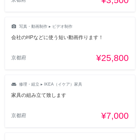
¥3,500
camera_alt
写真・動画制作
▸ ビデオ制作
会社のHPなどに使う短い動画作ります！
¥25,800
京都府
weekend
修理・組立
▸ IKEA（イケア）家具
家具の組み立て致します
¥7,000
京都府