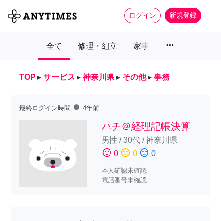
ログイン
新規登録
more_horiz
全て
修理・組立
家事
TOP
▸
サービス
▸
神奈川県
▸
その他
▸
事務
fiber_manual_record
最終ログイン時間
4年前
ハチ＠経理記帳決算
男性
/
30代
/
神奈川県
sentiment_satisfied
sentiment_neutral
sentiment_dissatisfied
0
0
0
本人確認未確認
電話番号未確認