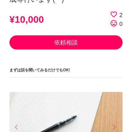
favorite_border
2
¥10,000
tag_faces
0
依頼相談
まずは話を聞いてみるだけでもOK!
arrow_back_ios
arrow_forward_ios
Previous
Next