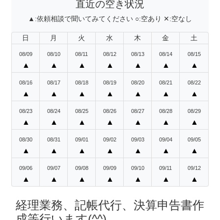
直近の空き状況
▲:
依頼相談で聞いてみてください
○:
空あり
✕:
空なし
日
月
火
水
木
金
土
08/09
08/10
08/11
08/12
08/13
08/14
08/15
▲
▲
▲
▲
▲
▲
▲
08/16
08/17
08/18
08/19
08/20
08/21
08/22
▲
▲
▲
▲
▲
▲
▲
08/23
08/24
08/25
08/26
08/27
08/28
08/29
▲
▲
▲
▲
▲
▲
▲
08/30
08/31
09/01
09/02
09/03
09/04
09/05
▲
▲
▲
▲
▲
▲
▲
09/06
09/07
09/08
09/09
09/10
09/11
09/12
▲
▲
▲
▲
▲
▲
▲
経理業務、記帳代行、決算申告書作
成等行います(^^)