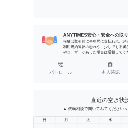
ANYTIMES安心・安全への取
報酬は取引前に事務局に支払われ、評
利用規約違反の恐れや、少しでも不審
やユーザーがあった場合は通報してく
perm_phone_msg
assignment_ind
パトロール
本人確認
直近の空き状
▲:
依頼相談で聞いてみてください
○
日
月
火
水