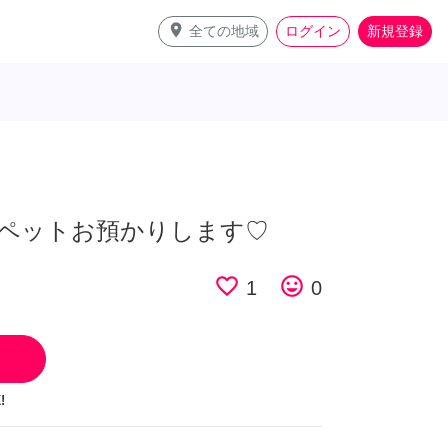
place
全ての地域
ログイン
新規登録
ペットお預かりします♡
favorite_border
tag_faces
1
0
!