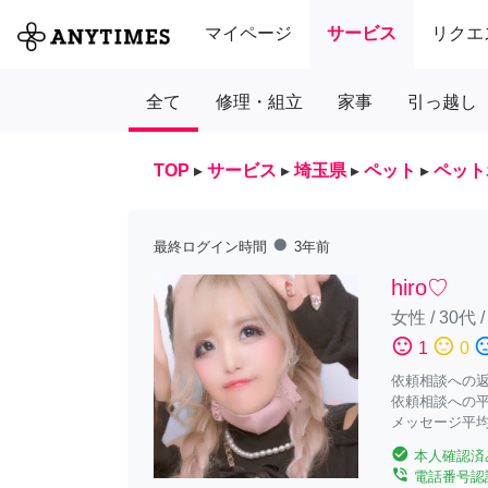
マイページ
サービス
リクエ
全て
修理・組立
家事
引っ越し
TOP
▸
サービス
▸
埼玉県
▸
ペット
▸
ペット
fiber_manual_record
最終ログイン時間
3年前
hiro♡
女性
/
30代
sentiment_satisfied
sentiment_neutral
sentiment_diss
1
0
依頼相談への返答
依頼相談への平
メッセージ平均
check_circle
本人確認済
phone_in_talk
電話番号認