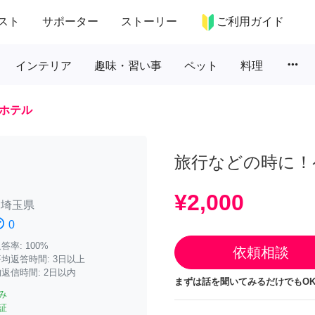
スト
サポーター
ストーリー
ご利用ガイド
more_horiz
インテリア
趣味・習い事
ペット
料理
ホテル
旅行などの時に！
¥2,000
/
埼玉県
atisfied
0
率: 100%
依頼相談
均返答時間: 3日以上
返信時間: 2日以内
まずは話を聞いてみるだけでもOK
み
証