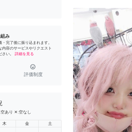
り組み
価・完了後に振り込まれます。
な内容のサービスやリクエスト
ださい。
詳細を見る
tag_faces
評価制度
況
:
空あり
✕:
空なし
arrow_back_ios
Previous
木
金
土