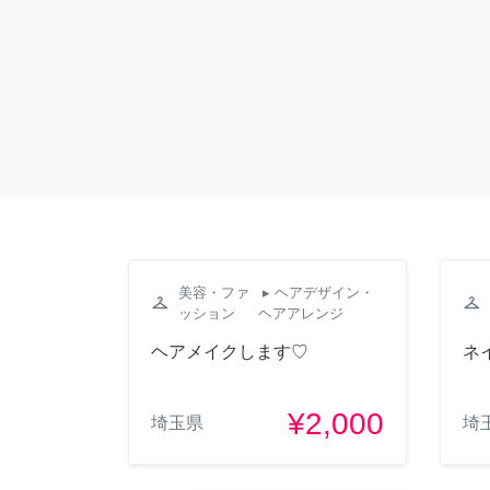
美容・ファ
▸ ヘアデザイン・
checkroom
checkroom
ッション
ヘアアレンジ
ヘアメイクします♡
ネ
¥2,000
埼玉県
埼