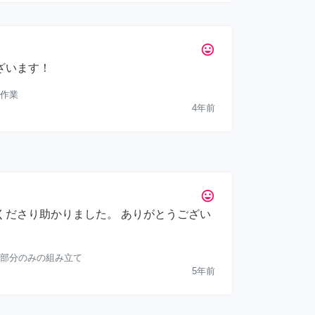
tag_faces
ざいます！
作業
4年前
tag_faces
くださり助かりました。 ありがとうござい
部分のみの組み立て
5年前