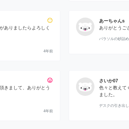
sentiment_neutral
あーちゃんs
がありましたらよろしく
ありがとうご
パラソルの砂詰め
4年前
tag_faces
さいか07
頂きまして、ありがとう
色々と教えて
ました。
デスクの引き出し
4年前