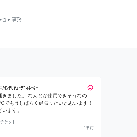
の他
▸ 事務
tag_faces
ﾃﾘｱｺｰﾃﾞｨﾈｰﾀｰ
届きました。 なんとか使用できそうなの
PCでもうしばらく頑張りたいと思います！
ざいます。
チケット
4年前