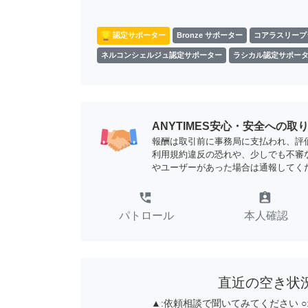
認定サポーター
Bronze サポーター
コアラスリープ
ネルコンシェルジュ認定サポーター
ラシカル認定サポー
ANYTIMES安心・安全への取
報酬は取引前に事務局に支払われ、評
利用規約違反の恐れや、少しでも不審
やユーザーがあった場合は通報してく
perm_phone_msg
assignment_ind
パトロール
本人確認
直近の空き状
▲:
依頼相談で聞いてみてください
○