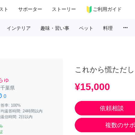
スト
サポーター
ストーリー
ご利用ガイド
more_horiz
インテリア
趣味・習い事
ペット
料理
これから慌ただし
ちゅ
¥15,000
/
千葉県
atisfied
0
率: 100%
依頼相談
均返答時間: 24時間以内
返信時間: 2日以内
複数のサ
み
証