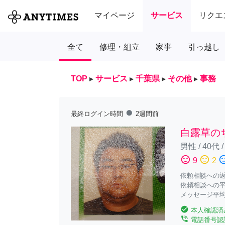
マイページ
サービス
リクエ
全て
修理・組立
家事
引っ越し
TOP
▸
サービス
▸
千葉県
▸
その他
▸
事務
fiber_manual_record
最終ログイン時間
2週間前
白露草の
男性
/
40代
sentiment_satisfied
sentiment_neutral
sentiment_diss
9
2
依頼相談への返答
依頼相談への平
メッセージ平均
check_circle
本人確認済
phone_in_talk
電話番号認