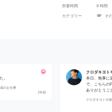
所要時間
8
時間
attachment
カテゴリー
そ
tag_faces
クロダキヨトモ/ｲﾝ
た。
本日、無事に
で、こちらの
作成のお仕事
ありがとうご
2年前
クロダキヨトモ様