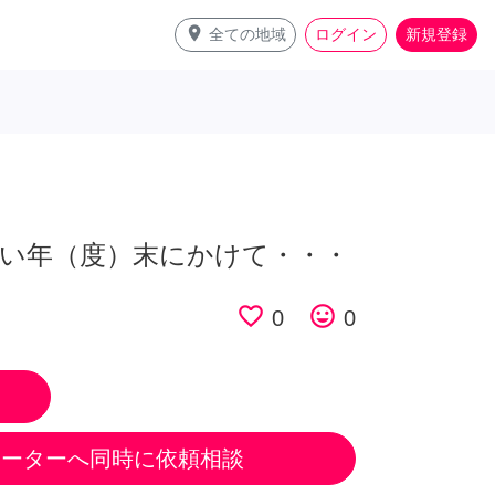
place
全ての地域
ログイン
新規登録
い年（度）末にかけて・・・
favorite_border
tag_faces
0
0
ポーターへ同時に依頼相談