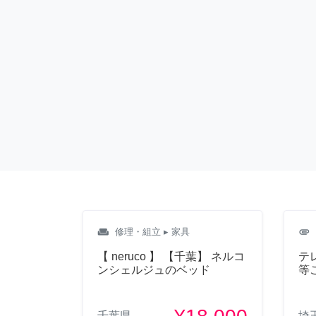
weekend
attachment
修理・組立
▸ 家具
【 neruco 】 【千葉】 ネルコ
テ
ンシェルジュのベッド
等
千葉県
埼