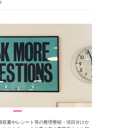
!
arrow_forward_ios
Next
領収書やレシート等の整理整頓・項目分けか