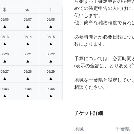
ら始まって確定申告の準備
めての確定申告の人向けに
木
金
土
伝いします。
08/06
08/07
08/08
他、簡単な雑務程度で有れ
▲
▲
▲
必要時間とか必要日数につ
08/13
08/14
08/15
▲
▲
▲
数によります。
08/20
08/21
08/22
予算については、必要時間
▲
▲
▲
(表示の金額は、とりあえず
08/27
08/28
08/29
▲
▲
▲
地域を千葉県と設定してい
相談ください。
09/03
09/04
09/05
▲
▲
▲
チケット詳細
地域
千葉県