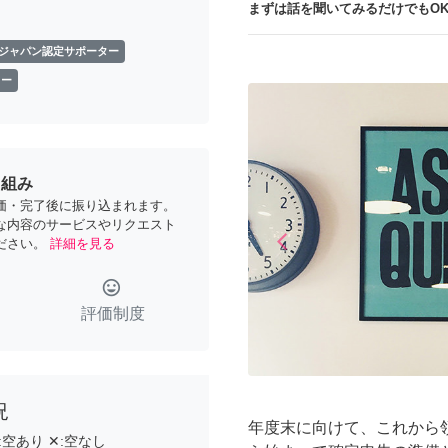
まずは話を聞いてみるだけでもOK
ジャパン認定サポーター
ター
り組み
価・完了後に振り込まれます。
な内容のサービスやリクエスト
arrow_back_ios
ださい。
詳細を見る
Previous
tag_faces
評価制度
況
年度末に向けて、これから
:
空あり
✕:
空なし