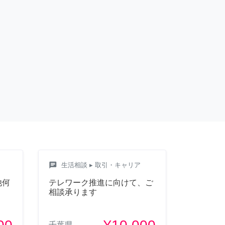
chat
生活相談
▸ 取引・キャリア
他何
テレワーク推進に向けて、ご
相談承ります
千葉県