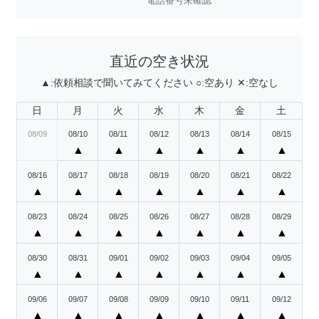
電話番号未確認
直近の空き状況
▲:
依頼相談で聞いてみてください
○:
空あり
✕:
空なし
日
月
火
水
木
金
土
08/09
08/10
08/11
08/12
08/13
08/14
08/15
▲
▲
▲
▲
▲
▲
08/16
08/17
08/18
08/19
08/20
08/21
08/22
▲
▲
▲
▲
▲
▲
▲
08/23
08/24
08/25
08/26
08/27
08/28
08/29
▲
▲
▲
▲
▲
▲
▲
08/30
08/31
09/01
09/02
09/03
09/04
09/05
▲
▲
▲
▲
▲
▲
▲
09/06
09/07
09/08
09/09
09/10
09/11
09/12
▲
▲
▲
▲
▲
▲
▲