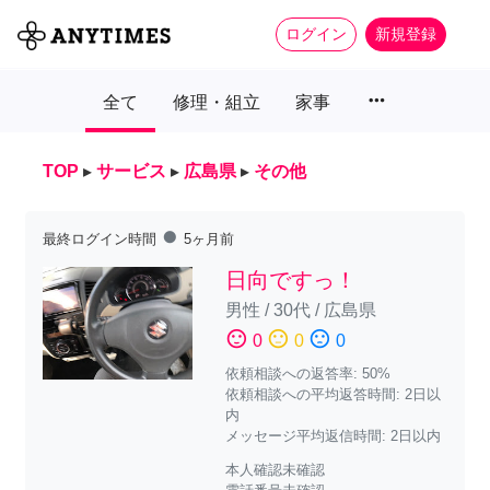
ログイン
新規登録
more_horiz
全て
修理・組立
家事
TOP
▸
サービス
▸
広島県
▸
その他
fiber_manual_record
最終ログイン時間
5ヶ月前
日向ですっ！
男性
/
30代
/
広島県
sentiment_satisfied
sentiment_neutral
sentiment_dissatisfied
0
0
0
依頼相談への返答率: 50%
依頼相談への平均返答時間: 2日以
内
メッセージ平均返信時間: 2日以内
本人確認未確認