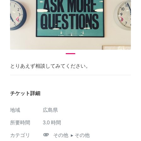
arrow_back_ios
arrow_forward_ios
Previous
Next
とりあえず相談してみてください。
チケット詳細
地域
広島県
所要時間
3.0
時間
attachment
カテゴリ
その他
▸ その他