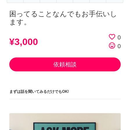
困ってることなんでもお手伝いし
ます。
favorite_border
0
¥3,000
tag_faces
0
依頼相談
まずは話を聞いてみるだけでもOK!