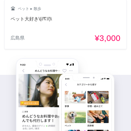
pets
ペット
▸ 散歩
ペット大好き\(//∇//)\
¥3,000
広島県