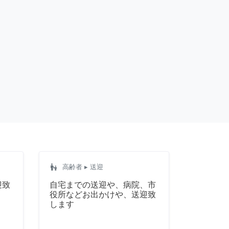
escalator_warning
高齢者
▸ 送迎
迎致
自宅までの送迎や、病院、市
役所などお出かけや、送迎致
します