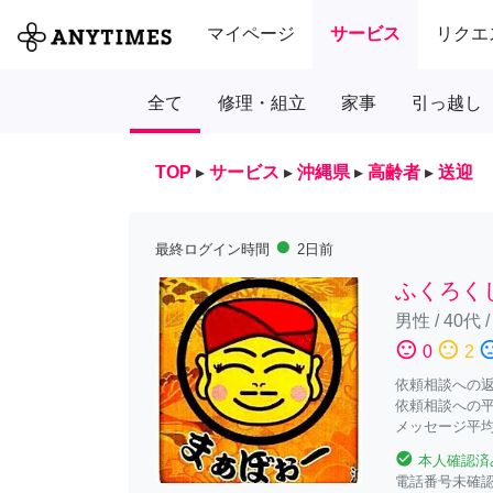
マイページ
サービス
リクエ
全て
修理・組立
家事
引っ越し
TOP
▸
サービス
▸
沖縄県
▸
高齢者
▸
送迎
fiber_manual_record
最終ログイン時間
2日前
ふくろく
男性
/
40代
sentiment_satisfied
sentiment_neutral
sentiment_diss
0
2
依頼相談への返答
依頼相談への平
メッセージ平均
check_circle
本人確認済
電話番号未確