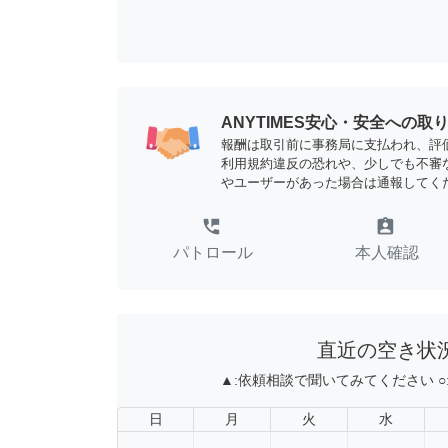
ANYTIMES安心・安全への取
報酬は取引前に事務局に支払われ、評
利用規約違反の恐れや、少しでも不審
やユーザーがあった場合は通報してく
perm_phone_msg
assignment_ind
パトロール
本人確認
直近の空き状
▲:
依頼相談で聞いてみてください
○
日
月
火
水