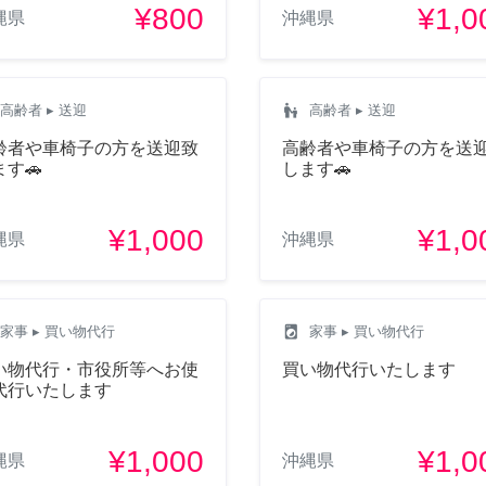
¥800
¥1,0
縄県
沖縄県
escalator_warning
高齢者
▸ 送迎
高齢者
▸ 送迎
齢者や車椅子の方を送迎致
高齢者や車椅子の方を送
ます🚗
します🚗
¥1,000
¥1,0
縄県
沖縄県
local_laundry_service
家事
▸ 買い物代行
家事
▸ 買い物代行
い物代行・市役所等へお使
買い物代行いたします
代行いたします
¥1,000
¥1,0
縄県
沖縄県