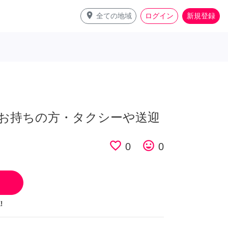
place
全ての地域
ログイン
新規登録
お持ちの方・タクシーや送迎
favorite_border
tag_faces
0
0
!