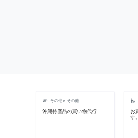
attachment
escalator_warning
その他
▸ その他
沖縄特産品の買い物代行
お
す