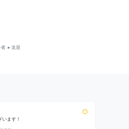
齢者
▸ 送迎
sentiment_neutral
ざいます！