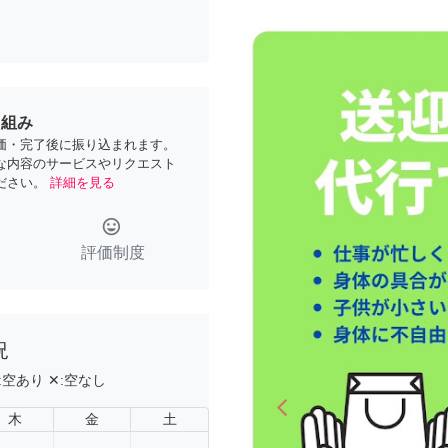
り組み
価・完了後に振り込まれます。
な内容のサービスやリクエスト
ださい。
詳細を見る
tag_faces
評価制度
況
:
空あり
✕:
空なし
arrow_back_ios
Previous
木
金
土