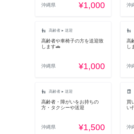
¥1,000
沖縄県
沖
escalator_warning
escalator_warning
高齢者
▸ 送迎
高齢者や車椅子の方を送迎致
高
します🚗
し
¥1,000
沖縄県
沖
escalator_warning
local_laundry_service
高齢者
▸ 送迎
高齢者・障がいをお持ちの
買
方・タクシーや送迎
い
¥1,500
沖縄県
沖