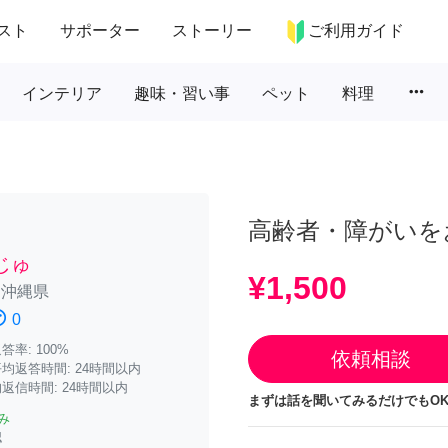
スト
サポーター
ストーリー
ご利用ガイド
more_horiz
インテリア
趣味・習い事
ペット
料理
高齢者・障がいを
じゅ
¥1,500
/
沖縄県
atisfied
0
率: 100%
依頼相談
均返答時間: 24時間以内
返信時間: 24時間以内
まずは話を聞いてみるだけでもOK
み
認