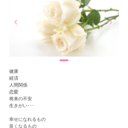
arrow_back_ios
arrow_forward_ios
Previous
Next
健康
経済
人間関係
恋愛
将来の不安
生きがい･･･
幸せになれるもの
良くなるもの