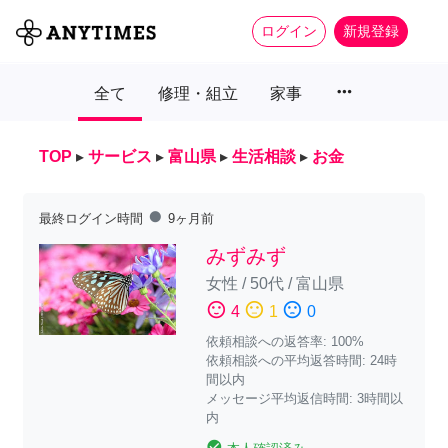
ログイン
新規登録
more_horiz
全て
修理・組立
家事
TOP
▸
サービス
▸
富山県
▸
生活相談
▸
お金
fiber_manual_record
最終ログイン時間
9ヶ月前
みずみず
女性
/
50代
/
富山県
sentiment_satisfied
sentiment_neutral
sentiment_dissatisfied
4
1
0
依頼相談への返答率: 100%
依頼相談への平均返答時間: 24時
間以内
メッセージ平均返信時間: 3時間以
内
check_circle