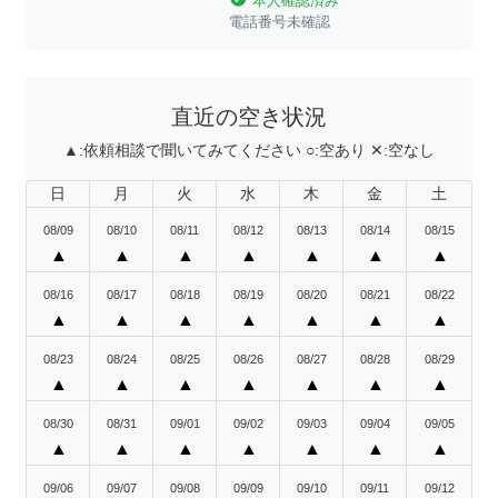
本人確認済み
電話番号未確認
直近の空き状況
▲:
依頼相談で聞いてみてください
○:
空あり
✕:
空なし
日
月
火
水
木
金
土
08/09
08/10
08/11
08/12
08/13
08/14
08/15
▲
▲
▲
▲
▲
▲
▲
08/16
08/17
08/18
08/19
08/20
08/21
08/22
▲
▲
▲
▲
▲
▲
▲
08/23
08/24
08/25
08/26
08/27
08/28
08/29
▲
▲
▲
▲
▲
▲
▲
08/30
08/31
09/01
09/02
09/03
09/04
09/05
▲
▲
▲
▲
▲
▲
▲
09/06
09/07
09/08
09/09
09/10
09/11
09/12