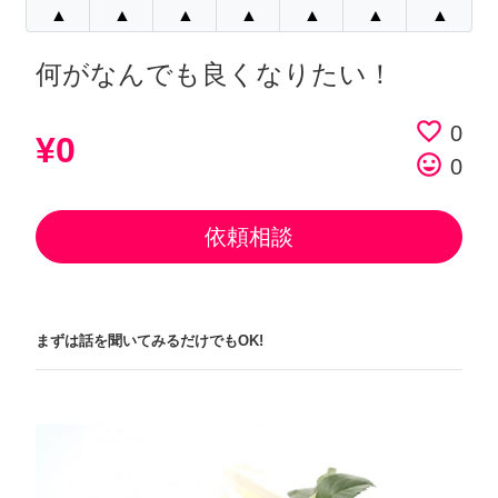
▲
▲
▲
▲
▲
▲
▲
何がなんでも良くなりたい！
favorite_border
0
¥0
tag_faces
0
依頼相談
まずは話を聞いてみるだけでもOK!