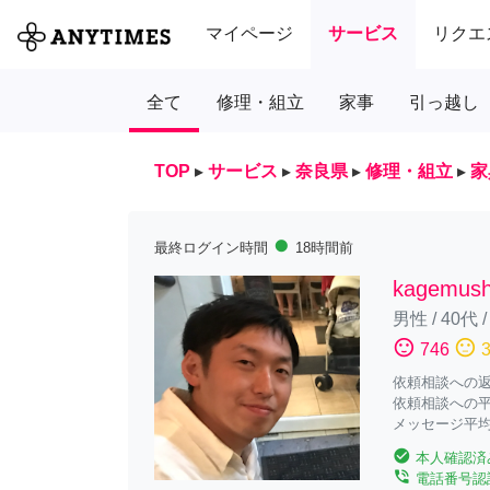
マイページ
サービス
リクエ
全て
修理・組立
家事
引っ越し
TOP
▸
サービス
▸
奈良県
▸
修理・組立
▸
家
fiber_manual_record
最終ログイン時間
18時間前
kagemus
男性
/
40代
sentiment_satisfied
sentiment_neutral
746
依頼相談への返答
依頼相談への平
メッセージ平均
check_circle
本人確認済
phone_in_talk
電話番号認