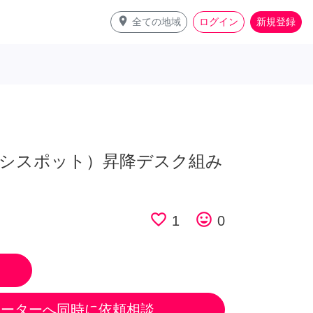
place
全ての地域
ログイン
新規登録
フレキシスポット）昇降デスク組み
favorite_border
tag_faces
1
0
ポーターへ同時に依頼相談