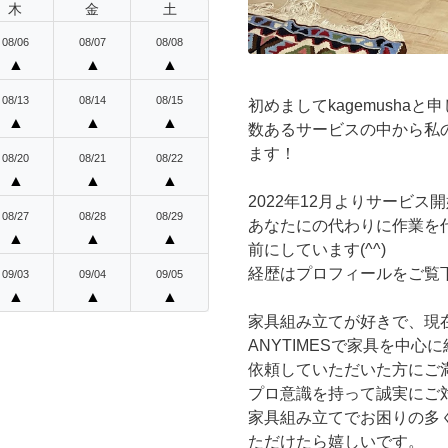
木
金
土
08/06
08/07
08/08
▲
▲
▲
08/13
08/14
08/15
初めましてkagemushaと
▲
▲
▲
数あるサービスの中から私
ます！
08/20
08/21
08/22
▲
▲
▲
2022年12月よりサービス
08/27
08/28
08/29
あなたにの代わりに作業を
▲
▲
▲
前にしています(^^)
経歴はプロフィールをご覧
09/03
09/04
09/05
▲
▲
▲
家具組み立てが好きで、現
ANYTIMESで家具を中
依頼していただいた方にご
プロ意識を持って誠実にご
家具組み立てでお困りの多
ただけたら嬉しいです。