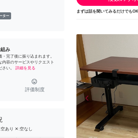
まずは話を聞いてみるだけでもOK
ポーター
り組み
価・完了後に振り込まれます。
な内容のサービスやリクエスト
ださい。
詳細を見る
tag_faces
評価制度
arrow_back_ios
Previous
況
:
空あり
✕:
空なし