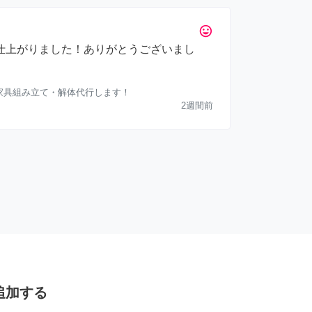
tag_faces
仕上がりました！ありがとうございまし
）家具組み立て・解体代行します！
2週間前
追加する