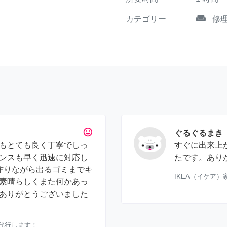
weekend
カテゴリー
修
tag_faces
ぐるぐるまき
もとても良く丁寧でしっ
すぐに出来上
ンスも早く迅速に対応し
たです。あり
^作りながら出るゴミまでキ
IKEA（イケア
素晴らしくまた何かあっ
ありがとうございました
体代行します！