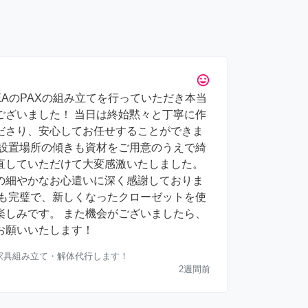
tag_faces
EAのPAXの組み立てを行っていただき本当
ございました！ 当日は終始黙々と丁寧に作
ださり、安心してお任せすることができま
、設置場所の傾きも資材をご用意のうえで綺
直していただけて大変感激いたしました。
の細やかなお心遣いに深く感謝しておりま
りも完璧で、新しくなったクローゼットを使
楽しみです。 また機会がございましたら、
お願いいたします！
）家具組み立て・解体代行します！
2週間前