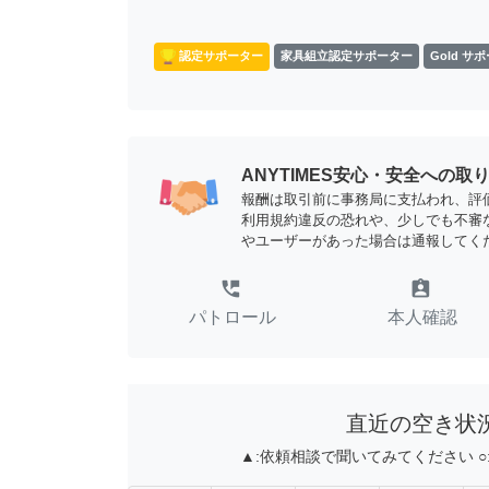
認定サポーター
家具組立認定サポーター
Gold サ
ANYTIMES安心・安全への取
報酬は取引前に事務局に支払われ、評
利用規約違反の恐れや、少しでも不審
やユーザーがあった場合は通報してく
perm_phone_msg
assignment_ind
パトロール
本人確認
直近の空き状
▲:
依頼相談で聞いてみてください
○