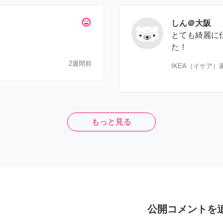
tag_faces
しん＠大阪
とても綺麗に
た！
2週間前
IKEA（イケア
もっと見る
公開コメントを