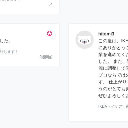
📌
tag_faces
hitomi3
した。
この度は、IK
にありがとう
代行します！
業を進めてく
2週間前
した。 また
麗に調整して
プロならでは
す。 仕上が
うのがとても
ぜひよろしく
IKEA（イケア