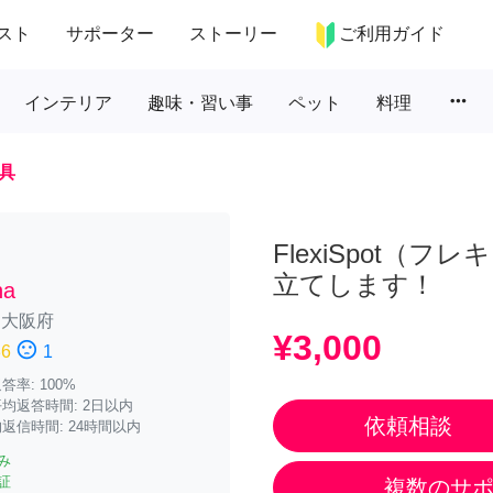
スト
サポーター
ストーリー
ご利用ガイド
more_horiz
インテリア
趣味・習い事
ペット
料理
具
FlexiSpot（
立てします！
ha
/
大阪府
¥3,000
sentiment_dissatisfied
36
1
率: 100%
均返答時間: 2日以内
依頼相談
返信時間: 24時間以内
み
証
複数のサ