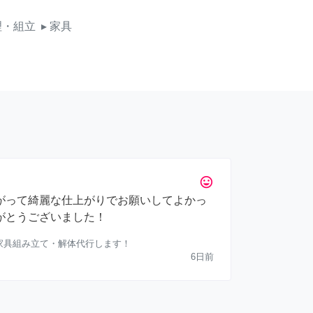
理・組立
▸ 家具
tag_faces
がって綺麗な仕上がりでお願いしてよかっ
がとうございました！
）家具組み立て・解体代行します！
6日前