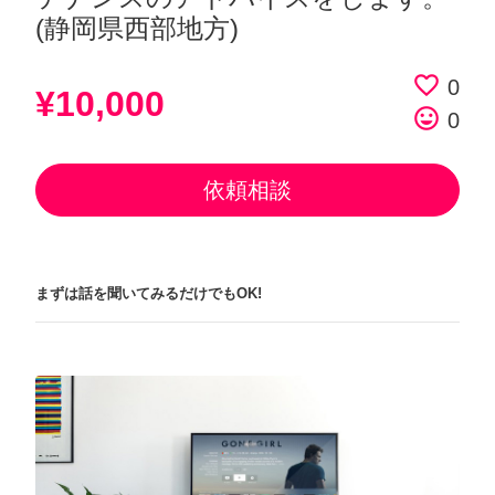
(静岡県西部地方)
favorite_border
0
¥10,000
tag_faces
0
依頼相談
まずは話を聞いてみるだけでもOK!