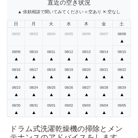
直近の空き状況
▲:
依頼相談で聞いてみてください
○:
空あり
✕:
空なし
日
月
火
水
木
金
土
08/02
08/03
08/04
08/05
08/06
08/07
08/08
▲
08/09
08/10
08/11
08/12
08/13
08/14
08/15
▲
▲
▲
▲
▲
▲
▲
08/16
08/17
08/18
08/19
08/20
08/21
08/22
▲
▲
▲
▲
▲
▲
▲
08/23
08/24
08/25
08/26
08/27
08/28
08/29
▲
▲
▲
▲
▲
▲
▲
08/30
08/31
09/01
09/02
09/03
09/04
09/05
▲
▲
▲
▲
▲
▲
▲
ドラム式洗濯乾燥機の掃除とメン
テナンスのアドバイスをします。