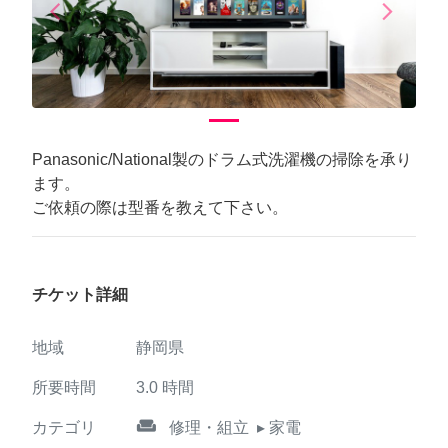
arrow_back_ios
arrow_forward_ios
Previous
Next
Panasonic/National製のドラム式洗濯機の掃除を承り
ます。
ご依頼の際は型番を教えて下さい。
チケット詳細
地域
静岡県
所要時間
3.0
時間
weekend
カテゴリ
修理・組立
▸ 家電