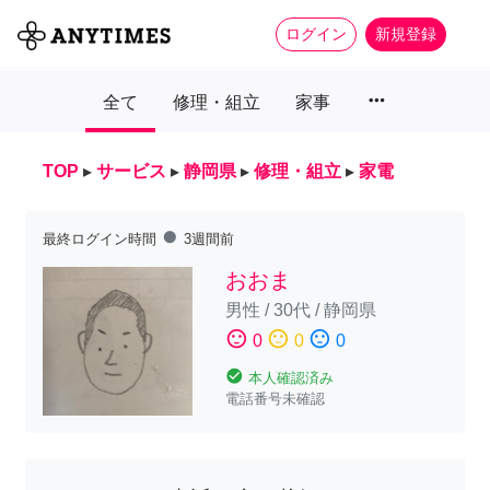
ログイン
新規登録
more_horiz
全て
修理・組立
家事
TOP
▸
サービス
▸
静岡県
▸
修理・組立
▸
家電
fiber_manual_record
最終ログイン時間
3週間前
おおま
男性
/
30代
/
静岡県
sentiment_satisfied
sentiment_neutral
sentiment_dissatisfied
0
0
0
check_circle
本人確認済み
電話番号未確認