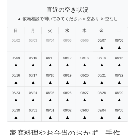
直近の空き状況
▲:
依頼相談で聞いてみてください
○:
空あり
✕:
空なし
日
月
火
水
木
金
土
08/02
08/03
08/04
08/05
08/06
08/07
08/08
▲
▲
08/09
08/10
08/11
08/12
08/13
08/14
08/15
▲
▲
▲
▲
▲
▲
▲
08/16
08/17
08/18
08/19
08/20
08/21
08/22
▲
▲
▲
▲
▲
▲
▲
08/23
08/24
08/25
08/26
08/27
08/28
08/29
▲
▲
▲
▲
▲
▲
▲
08/30
08/31
09/01
09/02
09/03
09/04
09/05
▲
▲
▲
▲
▲
▲
▲
家庭料理やお弁当のおかず、手作