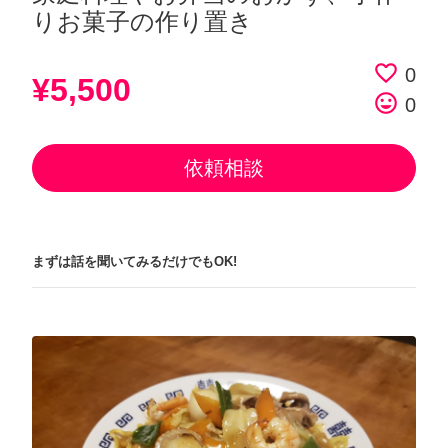
りお菓子の作り置き
favorite_border
0
¥5,500
tag_faces
0
依頼相談
まずは話を聞いてみるだけでもOK!