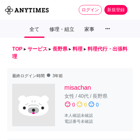
ログイン
新規登録
more_horiz
全て
修理・組立
家事
TOP
▸
サービス
▸
長野県
▸
料理
▸
料理代行・出張料
理
fiber_manual_record
最終ログイン時間
3年前
misachan
女性
/
40代
/
長野県
sentiment_satisfied
sentiment_neutral
sentiment_dissatisfied
0
0
0
本人確認未確認
電話番号未確認