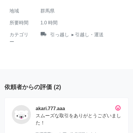
地域
群馬県
所要時間
1.0
時間
local_shipping
カテゴリ
引っ越し
▸ 引越し・運送
ー
依頼者からの評価
(
2
)
tag_faces
akari.777.aaa
スムーズな取引をありがとうございまし
た！