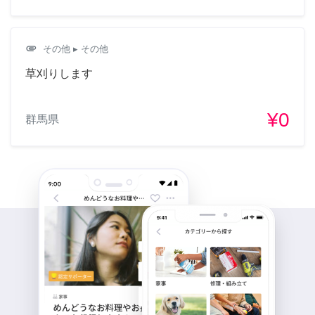
attachment
その他
▸ その他
草刈りします
¥0
群馬県