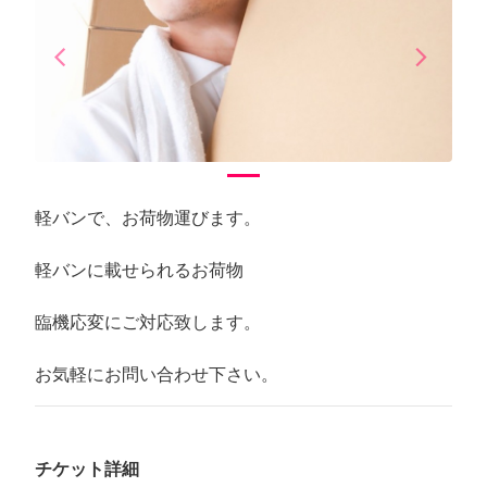
arrow_back_ios
arrow_forward_ios
Previous
Next
軽バンで、お荷物運びます。
軽バンに載せられるお荷物
臨機応変にご対応致します。
お気軽にお問い合わせ下さい。
チケット詳細