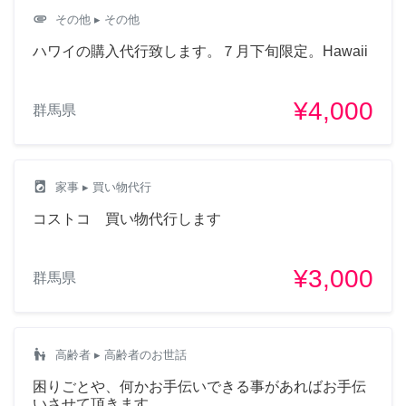
attachment
その他
▸ その他
ハワイの購入代行致します。７月下旬限定。Hawaii
¥4,000
群馬県
local_laundry_service
家事
▸ 買い物代行
コストコ 買い物代行します
¥3,000
群馬県
escalator_warning
高齢者
▸ 高齢者のお世話
困りごとや、何かお手伝いできる事があればお手伝
いさせて頂きます。