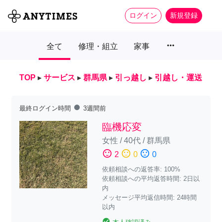
ログイン
新規登録
more_horiz
全て
修理・組立
家事
TOP
▸
サービス
▸
群馬県
▸
引っ越し
▸
引越し・運送
fiber_manual_record
最終ログイン時間
3週間前
臨機応変
女性
/
40代
/
群馬県
sentiment_satisfied
sentiment_neutral
sentiment_dissatisfied
2
0
0
依頼相談への返答率: 100%
依頼相談への平均返答時間: 2日以
内
メッセージ平均返信時間: 24時間
以内
check_circle