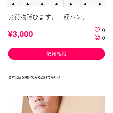
▲
▲
▲
▲
▲
▲
▲
お荷物運びます。 軽バン。
favorite_border
0
¥3,000
tag_faces
0
依頼相談
まずは話を聞いてみるだけでもOK!