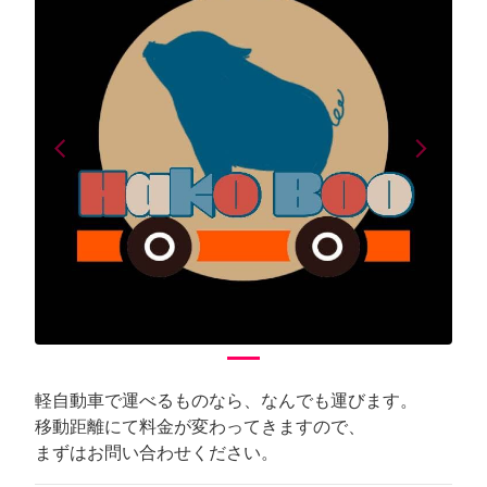
arrow_back_ios
arrow_forward_ios
Previous
Next
軽自動車で運べるものなら、なんでも運びます。
移動距離にて料金が変わってきますので、
まずはお問い合わせください。