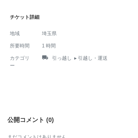
チケット詳細
地域
埼玉県
所要時間
1
時間
local_shipping
カテゴリ
引っ越し
▸ 引越し・運送
ー
公開コメント
(
0
)
まだコメントはありません