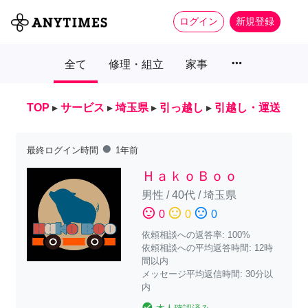
ログイン
新規登録
more_horiz
全て
修理・組立
家事
TOP
▸
サービス
▸
埼玉県
▸
引っ越し
▸
引越し・運送
fiber_manual_record
最終ログイン時間
1年前
ＨａｋｏＢｏｏ
男性
/
40代
/
埼玉県
sentiment_satisfied
sentiment_neutral
sentiment_dissatisfied
0
0
0
依頼相談への返答率: 100%
依頼相談への平均返答時間: 12時
間以内
メッセージ平均返信時間: 30分以
内
check_circle