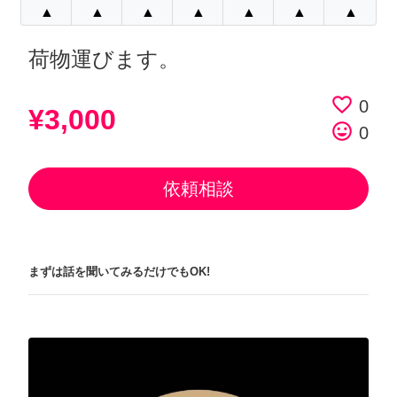
▲
▲
▲
▲
▲
▲
▲
荷物運びます。
favorite_border
0
¥3,000
tag_faces
0
依頼相談
まずは話を聞いてみるだけでもOK!