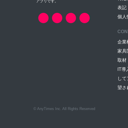
アプリです。
表記
個人
CON
企業
家具
取材
IT
して
望さ
© AnyTimes Inc. All Rights Reserved