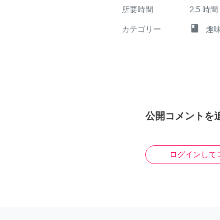
所要時間
2.5
時間
class
カテゴリー
趣
公開コメントを
ログインして