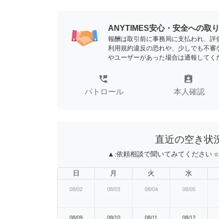
ANYTIMES安心・安全への取
報酬は取引前に事務局に支払われ、評
利用規約違反の恐れや、少しでも不審
やユーザーがあった場合は通報してく
perm_phone_msg
assignment_ind
パトロール
本人確認
直近の空き状
▲:
依頼相談で聞いてみてください
○
日
月
火
水
08/02
08/03
08/04
08/05
08/09
08/10
08/11
08/12