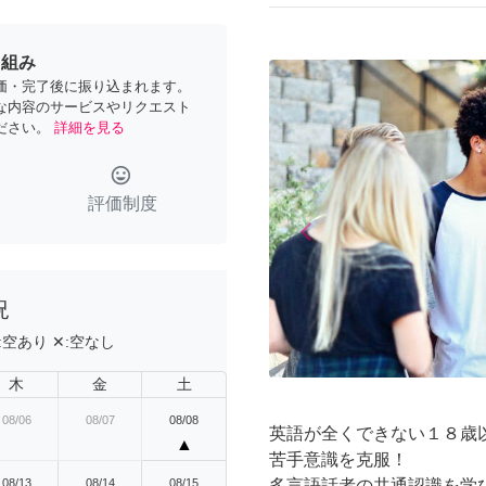
り組み
価・完了後に振り込まれます。
な内容のサービスやリクエスト
ださい。
詳細を見る
tag_faces
評価制度
arrow_back_ios
Previous
況
:
空あり
✕:
空なし
木
金
土
08/06
08/07
08/08
英語が全くできない１８歳
▲
苦手意識を克服！
08/13
08/14
08/15
多言語話者の共通認識を学