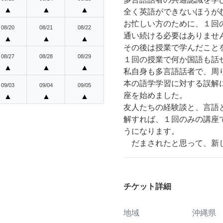
▲
▲
▲
全く英語ができないほうが
お忙しい方のために、１回
08/20
08/21
08/22
通い続ける必要はありませ
▲
▲
▲
その後は授業で学んだこと
08/27
08/28
08/29
１回の授業で何か国語も話
▲
▲
▲
私自身も多言語話者で、周
本の語学学習に対する誤解
09/03
09/04
09/05
座を始めました。
▲
▲
▲
友人たちの経験談と、言語
解すれば、１回のみの講座
うになります。
だまされたと思って、新し
チケット詳細
地域
沖縄県