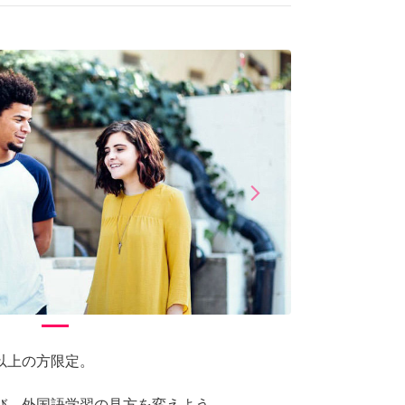
arrow_forward_ios
Next
以上の方限定。
び、外国語学習の見方を変えよう。