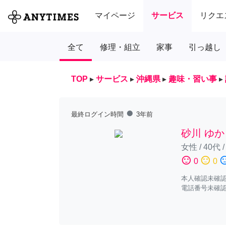
マイページ
サービス
リクエ
全て
修理・組立
家事
引っ越し
TOP
▸
サービス
▸
沖縄県
▸
趣味・習い事
▸
fiber_manual_record
最終ログイン時間
3年前
砂川 ゆか
女性
/
40代
sentiment_satisfied
sentiment_neutral
sentiment_diss
0
0
本人確認未確
電話番号未確