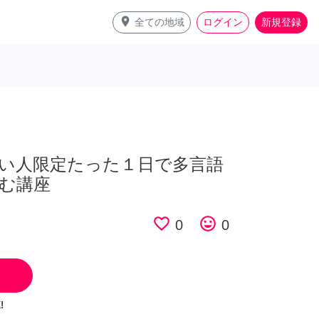
place
全ての地域
ログイン
新規登録
い人限定たった１日で多言語
む講座
favorite_border
tag_faces
0
0
!