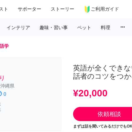
スト
サポーター
ストーリー
ご利用ガイド
more_horiz
インテリア
趣味・習い事
ペット
料理
語学
英語が全くできな
話者のコツをつか
り
/
沖縄県
¥20,000
atisfied
0
認
認
依頼相談
まずは話を聞いてみるだけでもOK